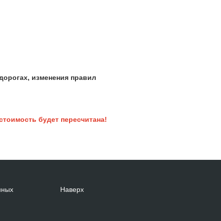
дорогах, изменения правил
 стоимость будет пересчитана!
нных
Наверх