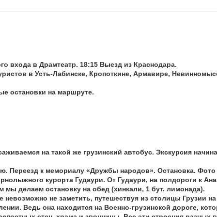
го входа в Драмтеатр. 18:15 Выезд из Краснодара.
уристов в Усть-Лабинске, Кропоткине, Армавире, Невинномысс
ые остановки на маршруте.
аживаемся на такой же грузинский автобус. Экскурсия начина
ю. Переезд к мемориалу «Дружбы народов». Остановка. Фото
рнолыжного курорта Гудаури. От Гудаури, на полдороги к Ана
м мы делаем остановку на обед (хинкали, 1 бут. лимонада).
е невозможно не заметить, путешествуя из столицы Грузии на
лении. Ведь она находится на Военно-грузинской дороге, кот
крепостных стен, храма и звонницы. Все эти строения разных