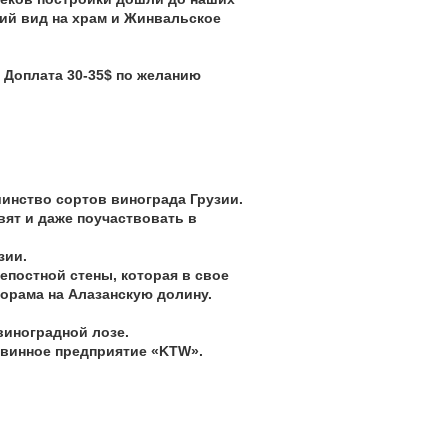
ий вид на храм и Жинвальское
 Доплата 30-35$ по желанию
шинство сортов винограда Грузии.
вят и даже поучаствовать в
зии.
епостной стены, которая в свое
орама на Алазанскую долину.
виноградной лозе.
 винное предприятие «
KTW
».