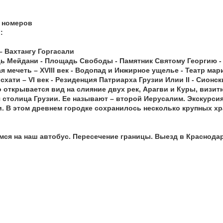
е номеров
:
 Вахтангу Горгасали
дь Мейдани - Площадь Свободы - Памятник Святому Георгию -
ская мечеть – XVIII век - Водопад и Инжирное ущелье - Театр ма
хати – VI век - Резиденция Патриарха Грузии Илии II - Сионс
открывается вид на слияние двух рек, Арагви и Куры, визитн
 столица Грузии. Ее называют – второй Иерусалим. Экскурсия
. В этом древнем городке сохранилось несколько крупных хр
мся на наш автобус. Пересечение границы. Выезд в Краснода