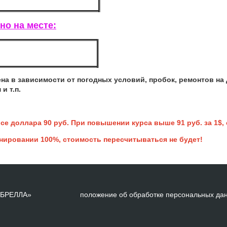
но на месте:
на в зависимости от погодных условий, пробок, ремонтов на 
и т.п.
се доллара 90 руб. При повышении курса выше 91 руб. за 1$,
нировании 100%, стоимость пересчитываться не будет!
АМБРЕЛЛА»
положение об обработке персональных да