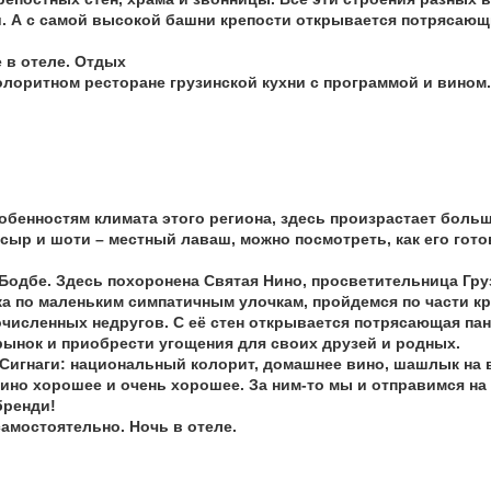
. А с самой высокой башни крепости открывается потрясающ
 в отеле. Отдых
олоритном ресторане грузинской кухни с программой и вином.
обенностям климата этого региона, здесь произрастает боль
сыр и шоти – местный лаваш, можно посмотреть, как его гото
Бодбе. Здесь похоронена Святая Нино, просветительница Гру
ка по маленьким симпатичным улочкам, пройдемся по части кр
численных недругов. С её стен открывается потрясающая пан
ынок и приобрести угощения для своих друзей и родных.
 Сигнаги: национальный колорит, домашнее вино, шашлык на 
вино хорошее и очень хорошее. За ним-то мы и отправимся на
бренди!
амостоятельно. Ночь в отеле.