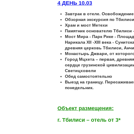
4 ДЕНЬ 10.03
Завтрак в отеле. Освобождени
Обзорная экскурсия по Тбилиси
Храм и мост Метехи
Памятник основателю Тбилиси –
Мост Мира - Парк Рике - Площа
Нарикала XII -XIII века - Сунит
древняя церковь Тбилиси, Анчис
Монастырь Джвари, от которого 
Город Мцхета – первая, древняя
сердце грузинской цивилизации
Светицховели
Обед самостоятельно
Выезд на границу. Пересаживае
понедельник.
Объект размещения:
г
.
Тбилиси
–
отель
от 3*