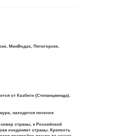
ке, МинВодах, Пятигорске,
ется от Казбеги (Степанцминда).
нури, находится поселок
 север страны, к Российской
орая соединяет страны. Крепость
 веков постройки дошли до наших