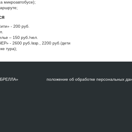
а микроавтобусе);
маршруте;
ся
ти» - 200 руб.
л.
лье – 150 руб./чел.
» - 2600 руб./взр., 2200 руб./дети
ке тура);
АМБРЕЛЛА»
положение об обработке персональных да