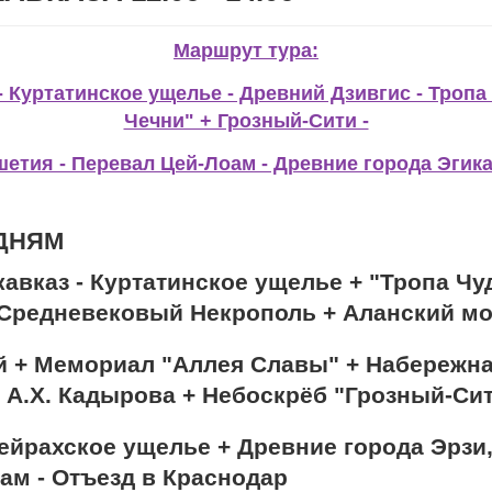
Маршрут тура:
- Куртатинское ущелье - Древний Дзивгис - Тропа 
Чечни" + Грозный-Сити -
шетия - Перевал Цей-Лоам - Древние города Эгика
 ДНЯМ
икавказ - Куртатинское ущелье + "Тропа Ч
 Средневековый Некрополь + Аланский м
ый + Мемориал "Аллея Славы" + Набережна
 А.Х. Кадырова + Небоскрёб "Грозный-Си
жейрахское ущелье + Древние города Эрзи,
ам - Отъезд в Краснодар