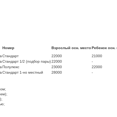
Номер
Взрослый осн. место
Ребенок осн.
ка
Стандарт
22000
21000
ка
Стандарт 1/2 (подбор пары)
22000
-
ка
Полулюкс
23000
22000
ка
Стандарт 1-но местный
28000
-
ом;
ем);
);
ью;