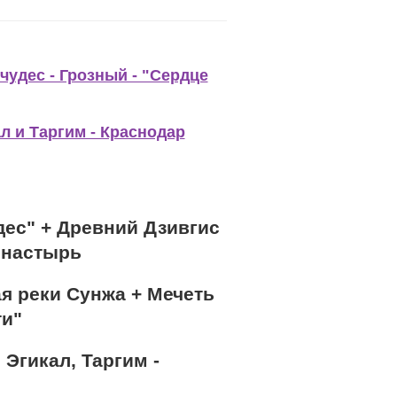
чудес - Грозный - "Сердце
л и Таргим - Краснодар
удес" + Древний Дзивгис
онастырь
я реки Сунжа + Мечеть
ти"
 Эгикал, Таргим -