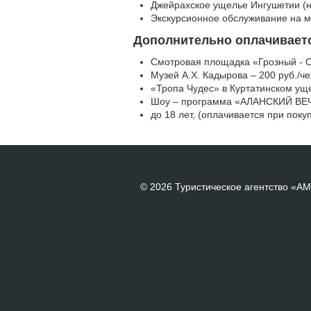
Джейрахское ущелье Ингушетии (н
Экскурсионное обслуживание на 
Дополнительно оплачивает
Смотровая площадка «Грозный - Си
Музей А.Х. Кадырова – 200 руб./че
«Тропа Чудес» в Куртатинском уще
Шоу – программа «АЛАНСКИЙ ВЕЧЕР
до 18 лет, (оплачивается при покуп
© 2026 Туристическое агентство «