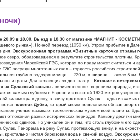
 ночи)
20.09 в 18.00. Выезд в 18.30
от магазина «МАГНИТ - КОСМЕТИ
ещевого рынка»).
Ночной переезд (1050 км). Утром прибытие в Даге
е дня.
Экскурсионная программа
«Визитные карточки страны г
ное озеро, образовавшееся в результате строительства плотины. 
возведения Чиркейской ГЭС, которая по праву может считаться и 
 ГЭС посреди многотонных скал – гордость российских строителей
льная глубина водохранилища — 220 м, а ширина — около 5 км. 
ьоны и гроты. Для желающих за доп. плату –
Катание с ветерком 
я на Сулакский каньон -
величественное творением природы, из
тается самым глубоким в Европе и с высотой 1920 метров уверенн
 53 километра в длину, а внизу протекает Сулак — одна из самых 
вляется
поселок Дубки,
который своим появлением обязан энерге
 каньон ученые называют геологическим музеем всей планеты. Вдо
ают отложения разных исторических периодов. Каньону десятки м
нических сдвигов. Но уникален он и тем, что столь глубоким его с
 Сулак. Панорама на реку Сулак, протекающую внизу, и на окрест
, кристально чистая бирюзовая вода и свежий воздух.
Экскурсия 