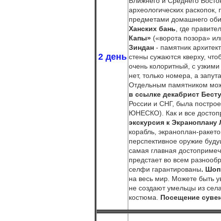
Ближнего и Среднего Восток
археологических раскопок,
предметами домашнего обих
Ханских бань
, где правит
Капы»
(«ворота позора» ил
Зиндан
- памятник архитект
2 день
стены сужаются кверху, чт
очень колоритный, с узкими
нет, только номера, а запу
Отдельным памятником можн
в ссылке декабрист Бес
России и СНГ, была построе
ЮНЕСКО). Как и все достоп
экскурсия к
Экраноплану 
корабль, экраноплан-ракет
перспективное оружие буду
самая главная достопримеч
предстает во всем разнооб
селфи гарантированы
. Шоп
на весь мир. Можете быть у
не создают умельцы из сел
костюма.
Посещение сувен