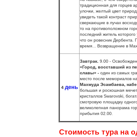
традиционная для горцев ар
улочки, желтый цвет природ
увидеть такой контраст при
сверкающие в лучах восход
то на противоположном гор
последний житель которого 
что он ровесник Дербента. 
время... Возвращение в Мах
Завтрак.
9.00 - Освобожден
«Город, восставший из п
славы» -
один из самых гр
место после мемориалов на
Махмуда Эсамбаева,
набе
день
4
большая и роскошная мечет
кристаллов Swarovski, бога
смотровую площадку одного 
великолепная панорама гор
прибытия 02.00.
Стоимость тура на о