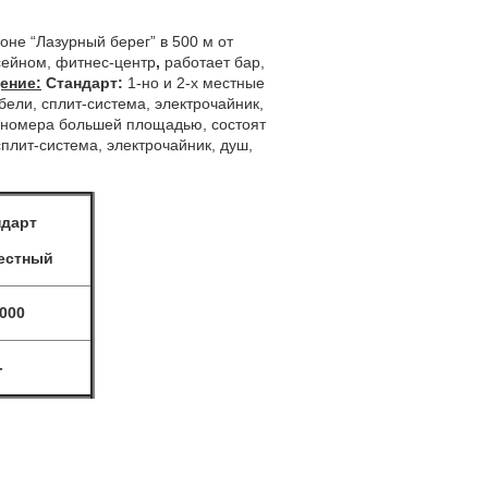
не “Лазурный берег” в 500 м от
ссейном, фитнес-центр
,
работает
бар,
ение:
Стандарт:
1-но и 2-х местные
ли, сплит-система, электрочайник,
номера большей площадью, состоят
плит-система, электрочайник, душ,
ндарт
местный
 000
-