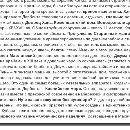
а. Крепость расположена на вершине холма, и занимает стратегич
 проводимых в разные годы, были обнаружены останки старинного
ода. На территории крепости вы увидите:
крепостные стены,
Ха
ели древнего Дербента совершали омовения, отдыхали,
главные во
и «тайные»),
Дворец Хана,
Комендантский дом
,
Водохранилище
уры XIV-XVIII вв. Общая глубина сооружения – около 11 метров. К
обы заключенные не могли сбежать.
Прогулка по
Старинным манг
 каменными улочками в древнеперсидском или древнеарабском стил
танность создавалась специально, чтобы неприятель как можно доль
о считать каждую дверь, балкон, стену. Именно в этом районе на
тужев-Марлинский
(посещение по желанию за доп. плату),
Джума-
на арабами в XIII веке и довольно хорошо сохранилась (является
римечательности Дербента, Джума-мечеть окутана тайнами и леге
Лунь
– гигантская машина, высотой с пятиэтажный дом, посажена 
оносец предназначался для уничтожения кораблей противника. На 
щего. Это один из самых больших летательных аппаратов, когда-ли
ательность Дербента –
Каспийское море.
Озеро, получившее стат
разии вместе с прекрасной современной набережной и смотровым
инг–час.
Ну и какая экскурсия без сувенира?
Изделия ручной ра
верены, что ваши серьги, браслет или кулон созданы в единственно
а Кубачи: великолепная посуда, ювелирные изделия, холодное ору
ирного магазина «Кубачинские изделия».
Возвращение в Махач