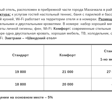
ный отель
,
расположен в прибрежной части города Махачкала в райо
ктура:
к услугам гостей настольный теннис, баня с парилкой и ба
й кухней, Wi-Fi работает на территории отеля и в номерах.
Размещ
ельными и двуспальными кроватями. В номере: набор хорошей мебе
еты личной гигиены, фен, Wi-Fi.
Комфорт:
современные стильные
ре одна двуспальная кровать, хорошая мебель, ТВ, холодильник, с
Fi.
Завтраки – «Шведский стол»
Ста
Стандарт
Комфорт
1-но 
19 800
21 000
27
18 800
20 000
щении на основном месте – 5%