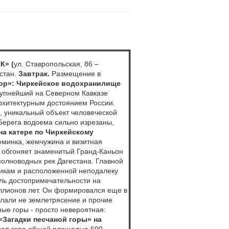
К» (
ул. Ставропольская, 86 –
стан.
Завтрак.
Размещение в
ор»:
Чиркейское водохранилище
Крупнейший на Северном Кавказе
архитектурным достоянием России.
, уникальный объект человеческой
Берега водоема сильно изрезаны,
на катере по Чиркейскому
юминка, жемчужина и визитная
о обгоняет знаменитый Гранд-Каньон
полноводных рек Дагестана. Главной
тикам и расположенной неподалеку
ль достопримечательности на
иллионов лет. Он формировался еще в
делали не землетрясение и прочие
ные горы - просто невероятная:
«Загадки песчаной горы» на