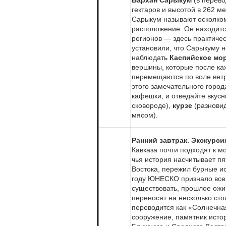
Бархан Сарыкум
(в перев
гектаров и высотой в 262 м
Сарыкум называют осколком
расположение. Он находится
регионов — здесь практиче
установили, что Сарыкуму н
наблюдать
Каспийское мор
вершины, которые после ка
перемещаются по воле ветр
этого замечательного город
кафешки, и отведайте вкус
сковороде),
курзе
(разнови
мясом).
Ранний завтрак. Экскурс
Кавказа почти подходят к м
чья история насчитывает пя
Востока, пережил бурные и
году ЮНЕСКО признало всем
существовать, прошлое ожи
переносят на несколько сто
переводится как «Солнечна
сооружение, памятник истор