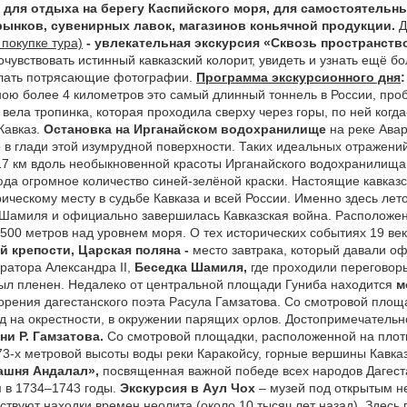
для отдыха на берегу Каспийского моря, для самостоятельны
ынков, сувенирных лавок, магазинов коньячной продукции.
Д
 покупке тура)
- увлекательная экскурсия
«
Сквозь пространств
чувствовать истинный кавказский колорит, увидеть и узнать ещё бо
елать потрясающие фотографии.
Программа экскурсионного дня
ою более 4 километров это самый длинный тоннель в России, про
 вела тропинка, которая проходила сверху через горы, по ней когда
Кавказ.
Остановка на Ирганайском водохранилище
на реке Авар
 в глади этой изумрудной поверхности. Таких идеальных отражени
 17 км вдоль необыкновенной красоты Ирганайского водохранилища
сюда огромное количество синей-зелёной краски. Настоящие кавка
ическому месту в судьбе Кавказа и всей России. Именно здесь лет
Шамиля и официально завершилась Кавказская война. Расположен 
1500 метров над уровнем моря. О тех исторических событиях 19 ве
й крепости, Царская поляна -
место завтрака, который давали оф
ератора Александра II,
Беседка Шамиля,
где
проходили переговоры
ыл пленен. Недалеко от центральной площади Гуниба находится
м
ворения дагестанского поэта Расула Гамзатова. Со смотровой площ
д на окрестности, в окружении парящих орлов. Достопримечательн
и Р. Гамзатова.
Со смотровой площадки, расположенной на плот
3-х метровой высоты воды реки Каракойсу, горные вершины Кавказ
ашня Андалал»,
посвященная важной победе всех народов Дагест
 в 1734–1743 годы.
Экскурсия в
Аул Чох
– музей под открытым н
ьствуют находки времен неолита (около 10 тысяч лет назад). Здес