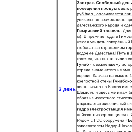
Завтрак.
Свободный день 
посещения продуктовых р
руб./чел., оплачивается при
уникальная возможность про
дагестанского народа и сд
Гимринский тоннель.
Длин
м). В прежние годы в Гимры
желая увидеть покорённый 
любоваться отражением гор
водоёме Дагестана! Путь в
кажется, что кто-то вылил 
Гуниб
- к важнейшему истор
отряда знаменитого имама 
вершин Кавказа на высоте 
крепостной стены
Гунибско
честь визита на Кавказ имп
3 день
Шамиля, и здесь же имам б
образ из известного стихот
открывается живописный ви
гидроэлектростанция имен
пейзаж: низвергающиеся с 7
Рядом с ГЭС сооружена
«Б
завоевателем Надир-Шахом
на Кавказе, о чем свидетел