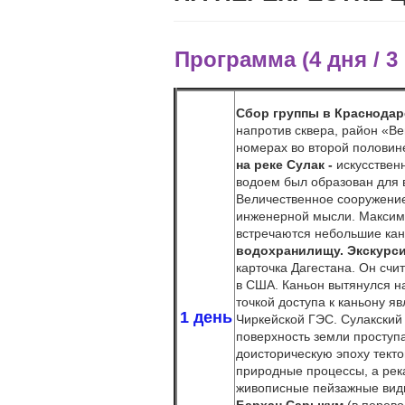
Программа (4 дня / 3
Сбор группы в Краснодаре 
напротив сквера, район «В
номерах во второй половин
на реке Сулак -
искусствен
водоем был образован для 
Величественное сооружение
инженерной мысли. Максима
встречаются небольшие кан
водохранилищу.
Экскурси
карточка Дагестана. Он счи
в США. Каньон вытянулся на
точкой доступа к каньону я
1 день
Чиркейской ГЭС. Сулакский
поверхность земли проступ
доисторическую эпоху текто
природные процессы, а река
живописные пейзажные виды