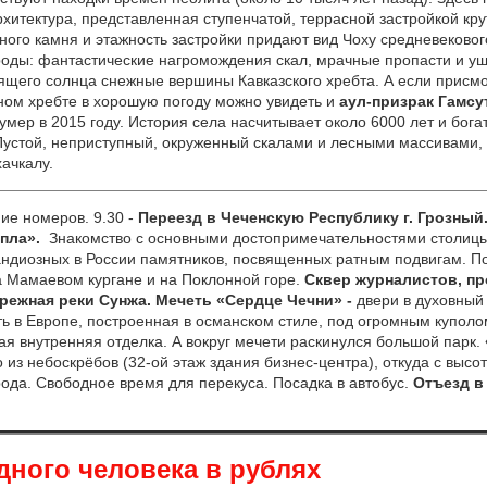
хитектура, представленная ступенчатой, террасной застройкой кру
ного камня и этажность застройки придают вид Чоху средневековог
роды: фантастические нагромождения скал, мрачные пропасти и ущ
ящего солнца снежные вершины Кавказского хребта. А если присмо
ном хребте в хорошую погоду можно увидеть и
аул-призрак Гамс
умер в 2015 году. История села насчитывает около 6000 лет и бога
Пустой, неприступный, окруженный скалами и лесными массивами, 
ачкалу.
ие номеров. 9.30 -
Переезд в Чеченскую Республику г. Грозный
епла»
.
Знакомство с основными достопримечательностями столиц
андиозных в России памятников, посвященных ратным подвигам. П
 Мамаевом кургане и на Поклонной горе.
Сквер журналистов, пр
режная реки Сунжа. Мечеть «Сердце Чечни» -
двери в духовный
ь в Европе, построенная в османском стиле, под огромным куполо
тая внутренняя отделка. А вокруг мечети раскинулся большой парк.
из небоскрёбов (32-ой этаж здания бизнес-центра),
откуда с высо
ода. Свободное время для перекуса. Посадка в автобус.
Отъезд в
дного человека в рублях