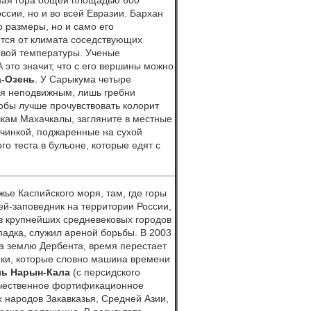
аная гора общей площадью 600
ссии, но и во всей Евразии. Бархан
о размеры, но и само его
ется от климата соседствующих
овой температуры.
Ученые
 это значит, что с его вершины можно
а-Озень
. У Сарыкума четыре
ся неподвижным, лишь гребни
бы лучше прочувствовать колорит
чкам Махачкалы, загляните в местные
чинкой, поджаренные на сухой
го теста в бульоне, которые едят с
жье Каспийского моря, там, где горы
зей-заповедник на территории России,
из крупнейших средневековых городов
падка, служил ареной борьбы. В 2003
а землю Дербента, время перестает
ки, которые словно машина времени
ель Нарын-Кала
(с персидского
личественное фортификационное
х народов Закавказья, Средней Азии,