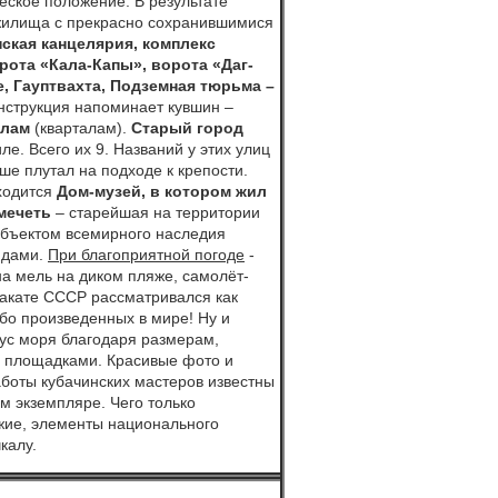
еское положение. В результате
 жилища с прекрасно сохранившимися
нская канцелярия,
комплекс
рота «Кала-Капы», ворота «Даг-
,
Гауптвахта,
Подземная тюрьма –
онструкция напоминает кувшин –
алам
(кварталам).
Старый город
е. Всего их 9. Названий у этих улиц
ше плутал на подходе к крепости.
ходится
Дом-музей, в котором жил
мечеть
– старейшая на территории
 объектом всемирного наследия
ндами.
При благоприятной погоде
-
на мель на диком пляже, самолёт-
закате СССР рассматривался как
бо произведенных в мире! Ну и
ус моря благодаря размерам,
и площадками. Красивые фото и
боты кубачинских мастеров известны
м экземпляре. Чего только
жие, элементы национального
калу.