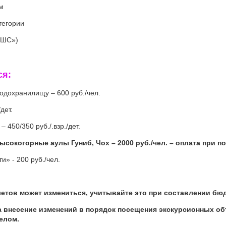
ом
тегории
«ШС»)
ся
:
одохранилищу – 600 руб./чел.
дет.
 450/350 руб./.взр./дет.
сокогорные аулы Гуниб, Чох – 2000 руб./чел. – оплата при пок
» - 200 руб./чел.
етов может измениться, учитывайте это при составлении бюд
а внесение изменений в порядок посещения экскурсионных о
целом.