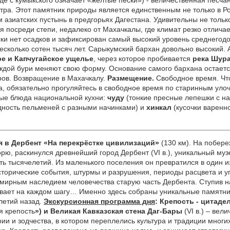
оде с кумыкского означает «жёлтые пески») - величественная песч
етра. Этот памятник природы является единственным не только в Ро
 азиатских пустынь в предгорьях Дагестана.
Удивительны не тольк
 посреди степи, недалеко от Махачкалы, где климат резко отлича
ски нет осадков и зафиксирован самый высокий уровень среднегод
есколько сотен тысяч лет. Сарыкумский бархан довольно высокий. А
е и Капчугайское ущелье
, через которое пробивается
река Шур
ждой бури меняют свою форму. Основание самого бархана остает
ов. Возвращение в Махачкалу.
Размещение.
Свободное время. Что
а, обязательно прогуляйтесь в свободное время по старинным уло
ные блюда национальной кухни:
чуду
(тонкие пресные лепешки с на
дность пельменей с разными начинками) и
хинкал
(кусочки варенно
ия в Дербент «На перекрёстке цивилизаций»
(130 км). На побере
орю, раскинулся древнейший город Дербент (VI в.), уникальный му
ть тысячелетий. Из маленького поселения он превратился в один 
сторические события, штурмы и разрушения, периоды расцвета и у
ирным наследием человечества старую часть Дербента. Ступив н
вает на каждом шагу… Именно здесь собраны уникальные памятни
летий назад.
Экскурсионная программа дня
: Крепость - цитад
я крепость
») и Великая Кавказская стена Даг-Бары
(VI в.) – ве
ии и зодчества, в котором переплелись культура и традиции многи