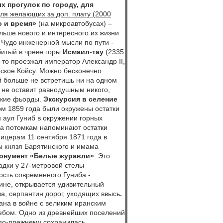
х прогулок по городу,
для
ля желающих за доп. плату
(2000
о и время»
(на микроавтобусах) –
льше нового и интересного из жизни
:
Чудо инженерной мысли по пути -
битый в чреве горы
Исмаил-тау
(2335
-то проезжал император Александр II,
ское Койсу. Можно бесконечно
й больше не встретишь ни на одном
 не оставит равнодушным никого,
зские фьорды.
Экскурсия в селение
ом 1859 года были окружены остатки
аул Гуниб в окружении горных
ка потомкам напоминают остатки
ицерам 11 сентября 1871 года в
 князя Барятинского и имама
онумент «Белые журавли»
. Это
адки у 27-метровой стелы
ость современного Гуниба -
ине, открывается удивительный
а, серпантин дорог, уходящих ввысь
.
ана в войне с великим иранским
ебом. Одно из древнейших поселений
ь по-прежнему сохранилась