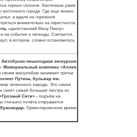
тых горных склонов. Хаотичные узкие
о восточного города. Где еще можно
елья, а вдали на горизонте
треться внимательно на окрестности,
утль
«дагестанский Мачу Пикчу»
та на события и легенды. Считается,
аул, в котором, словно остановилось
. Автобусно-пешеходная экскурсия
ы:
Мемориальный комплекс «Аллея
о своим масштабам занимает третье
оспект Путина, бульвар им.
 мир чеченского народа.
Это самая
м сияет самая большая люстра из
«Грозный Сити» -
подъём на
ты птичьего полёта открывается
 Краснодар.
Ориентировочное время