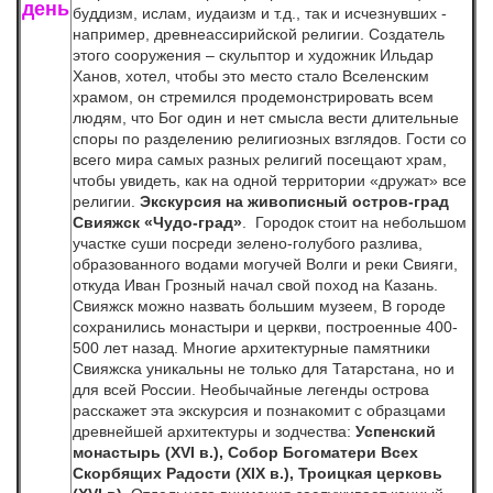
день
буддизм, ислам, иудаизм и т.д., так и исчезнувших -
например, древнеассирийской религии. Создатель
этого сооружения – скульптор и художник Ильдар
Ханов, хотел, чтобы это место стало Вселенским
храмом, он стремился продемонстрировать всем
людям, что Бог один и нет смысла вести длительные
споры по разделению религиозных взглядов. Гости со
всего мира самых разных религий посещают храм,
чтобы увидеть, как на одной территории «дружат» все
религии.
Экскурсия на живописный остров-град
Свияжск «Чудо-град»
. Городок стоит на небольшом
участке суши посреди зелено-голубого разлива,
образованного водами могучей Волги и реки Свияги,
откуда Иван Грозный начал свой поход на Казань.
Свияжск можно назвать большим музеем, В городе
сохранились монастыри и церкви, построенные 400-
500 лет назад. Многие архитектурные памятники
Свияжска уникальны не только для Татарстана, но и
для всей России. Необычайные легенды острова
расскажет эта экскурсия и познакомит с образцами
древнейшей архитектуры и зодчества:
Успенский
монастырь (
XVI
в.), Собор Богоматери Всех
Скорбящих Радости (
XIX
в.), Троицкая церковь