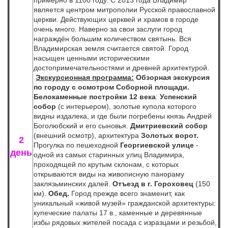
является центром митрополии Русской православной
церкви. Действующих церквей и храмов в городе
очень много. Наверно за свои заслуги город
награждён большим количеством святынь. Вся
Владимирская земля считается святой. Город
насыщен ценными историческими
достопримечательностями и древней архитектурой.
Экскурсионная программа:
Обзорная экскурсия
по городу с осмотром Соборной площади.
Белокаменные постройки 12 века
:
Успенский
собор
(с интерьером), золотые купола которого
видны издалека, и где были погребены князь Андрей
Боголюбский и его сыновья.
Дмитриевский собор
(внешний осмотр), архитектура
Золотых ворот.
2
Прогулка по пешеходной
Георгиевской улице
-
день
одной из самых старинных улиц Владимира,
проходящей по крутым склонам, с которых
открываются виды на живописную панораму
заклязьминских далей.
Отъезд в г. Гороховец
(150
км).
Обед.
Город прежде всего знаменит, как
уникальный «живой музей» гражданской архитектуры:
купеческие палаты 17 в., каменные и деревянные
избы рядовых жителей посада с изразцами и резьбой,