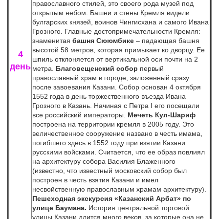
православного стилей, это своего рода музей под
открытым небом. Башни и стены Кремля видели
булгарских князей, воинов Чингисхана и самого Ивана
Грозного. Главные достопримечательности Кремля:
знаменитая
башня Сююмбике
– падающая башня
высотой 58 метров, которая примыкает ко дворцу. Ее
4
шпиль отклоняется от вертикальной оси почти на 2
день
метра.
Благовещенский собор
первый
православный храм в городе, заложенный сразу
после завоевания Казани. Собор основан 4 октября
1552 года в день торжественного въезда Ивана
Грозного в Казань. Начиная с Петра I его посещали
все российский императоры.
Мечеть Кул-Шариф
построена на территории кремля в 2005 году. Это
величественное сооружение названо в честь имама,
погибшего здесь в 1552 году при взятии Казани
русскими войсками. Считается, что ее образ повлиял
на архитектуру собора Василия Блаженного
(известно, что известный московский собор был
построен в честь взятия Казани и имел
несвойственную православным храмам архитектуру).
Пешеходная экскурсия «
Казанский Арбат
»
по
улице Баумана.
История центральной торговой
улицы Казани длится много веков, за которые она не