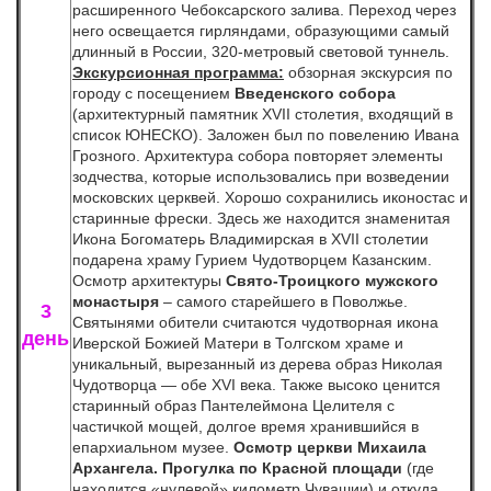
расширенного Чебоксарского залива. Переход через
него освещается гирляндами, образующими самый
длинный в России, 320-метровый световой туннель.
Экскурсионная программа:
обзорная экскурсия по
городу с посещением
Введенского собора
(архитектурный памятник XVII столетия, входящий в
список ЮНЕСКО). Заложен был по повелению Ивана
Грозного. Архитектура собора повторяет элементы
зодчества, которые использовались при возведении
московских церквей. Хорошо сохранились иконостас и
старинные фрески. Здесь же находится знаменитая
Икона Богоматерь Владимирская в XVII столетии
подарена храму Гурием Чудотворцем Казанским.
Осмотр архитектуры
Свято-Троицкого мужского
монастыря
– самого старейшего в Поволжье.
3
Святынями обители считаются чудотворная икона
день
Иверской Божией Матери в Толгском храме и
уникальный, вырезанный из дерева образ Николая
Чудотворца — обе XVI века. Также высоко ценится
старинный образ Пантелеймона Целителя с
частичкой мощей, долгое время хранившийся в
епархиальном музее.
Осмотр церкви Михаила
Архангела. Прогулка по Красной площади
(где
находится «нулевой» километр Чувашии) и откуда