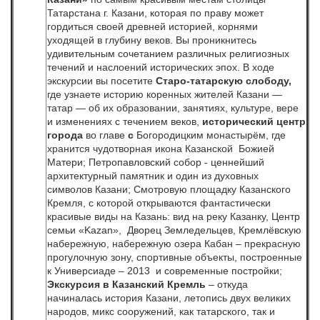
Татарстана г. Казани, которая по праву может
гордиться своей древней историей, корнями
уходящей в глубину веков. Вы проникнитесь
удивительным сочетанием различных религиозных
течений и наслоений исторических эпох. В ходе
экскурсии вы посетите
Старо-татарскую слободу,
где узнаете историю коренных жителей Казани —
татар — об их образовании, занятиях, культуре, вере
и изменениях с течением веков,
исторический центр
города
во главе
с
Богородицким монастырём, где
хранится чудотворная икона Казанской Божией
Матери; Петропавловский собор - ценнейший
архитектурный памятник и один из духовных
символов Казани; Смотровую площадку Казанского
Кремля, с которой открываются фантастически
красивые виды на Казань: вид на реку Казанку, Центр
семьи «Kazan», Дворец Земледельцев, Кремлёвскую
набережную, набережную озера Кабан – прекрасную
прогулочную зону, спортивные объекты, построенные
к Универсиаде – 2013 и современные постройки;
Экскурсия в Казанский Кремль
– откуда
начиналась история Казани, летопись двух великих
народов, микс сооружений, как татарского, так и