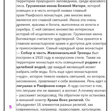
территории природного заповедника, среди красивого
леса.
Грузинская икона Божией Матери
, которой
освящен и в честь которой назван главный
храм Раифского монастыря, уже многие века
является его главной святыней. Икона эта очень
древняя, красива и богата, выполнена из золота и
серебра. С ней связано множество интересных
историй об исцелениях и чудесах. Грузинская икона
Богоматери считается чудотворной. Она хранится в
главном монастырском храме и доступна для осмотра
и прикосновения. Самый нарядный храм монастыря
—
Собор в честь Живоначальной Троицы
был
построен в 1910 году в неорусском стиле. Также на
территории монастыря есть освященный
родник с
целебной водой,
где каждый желающий может
набрать себе воды. Есть еще одно монастырское
«чудо», которое тяжело назвать святыней, но которое,
несомненно, привлекает к себе внимание. Речь идет о
лягушках в Раифском озере
. А чудо состоит в том,
что лягушки эти не квакают, а молчат. А почему молчат
– расскажет экскурсовод. На обратном пути остановка
и внешний осмотр
Храма Всех религий.
Он
объединяет 16 элементов разных религий, как
5
современных, например, православие, католицизм,