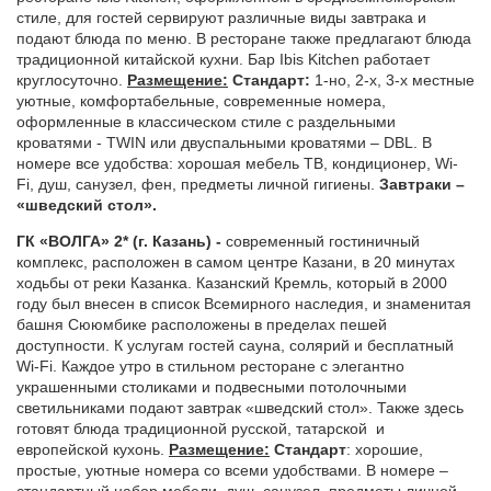
стиле, для гостей сервируют различные виды завтрака и
подают блюда по меню. В ресторане также предлагают блюда
традиционной китайской кухни. Бар Ibis Kitchen работает
круглосуточно.
Размещение:
Стандарт:
1-но, 2-х, 3-х местные
уютные, комфортабельные, современные номера,
оформленные в классическом стиле с раздельными
кроватями - TWIN или двуспальными кроватями – DBL. В
номере все удобства: хорошая мебель ТВ, кондиционер, Wi-
Fi, душ, санузел, фен, предметы личной гигиены.
Завтраки –
«шведский стол».
ГК «ВОЛГА» 2* (г. Казань) -
современный гостиничный
комплекс, расположен в самом центре Казани, в 20 минутах
ходьбы от реки Казанка. Казанский Кремль, который в 2000
году был внесен в список Всемирного наследия, и знаменитая
башня Сююмбике расположены в пределах пешей
доступности. К услугам гостей сауна, солярий и бесплатный
Wi-Fi.
Каждое утро в стильном ресторане с элегантно
украшенными столиками и подвесными потолочными
светильниками подают завтрак «шведский стол». Также здесь
готовят блюда традиционной русской, татарской и
европейской кухонь.
Размещение:
Стандарт
: хорошие,
простые, уютные номера со всеми удобствами. В номере –
стандартный набор мебели, душ, санузел, предметы личной