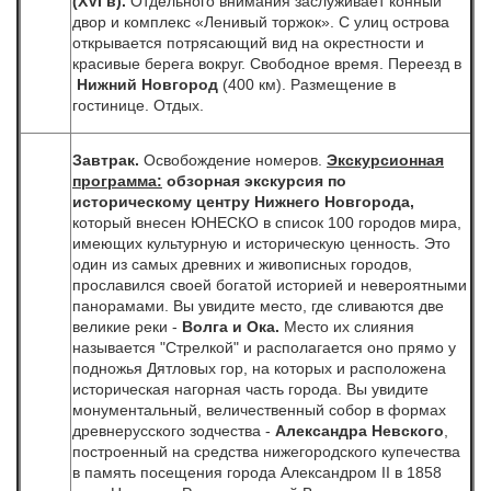
(
XVI
в).
Отдельного внимания заслуживает конный
двор и комплекс «Ленивый торжок». С улиц острова
открывается потрясающий вид на окрестности и
красивые берега вокруг. Свободное время. Переезд в
Нижний Новгород
(400 км). Размещение в
гостинице. Отдых.
Завтрак.
Освобождение номеров.
Экскурсионная
программа:
обзорная экскурсия
по
историческому центру Нижнего Новгорода,
который
внесен ЮНЕСКО в список 100 городов мира,
имеющих культурную и историческую ценность. Это
один из самых древних и живописных городов,
прославился своей богатой историей и невероятными
панорамами. Вы увидите место, где сливаются две
великие реки -
Волга и Ока.
Место их слияния
называется "Стрелкой" и располагается оно прямо у
подножья Дятловых гор, на которых и расположена
историческая нагорная часть города. Вы увидите
монументальный, величественный собор в формах
древнерусского зодчества -
Александра Невского
,
построенный на средства нижегородского купечества
в память посещения города Александром II в 1858