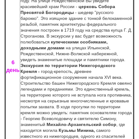
году. На улице Рождественской Вы увидите
красивейший храм России -
церковь Собора
Пресвятой Богородицы
- шедевр "русского
барокко". Это изящное здание с тонкой белокаменной
резьбой, памятник архитектуры федерального
значения построен в 1719 году на средства купца Г. Д.
Строганова. В экскурсии у вас будет возможность
полюбоваться
купеческими особняками,
доходными домами
на улицах Ильинской,
Рождественской, Нижне-Волжской набережной,
увидеть знаменитые площади и памятники города.
6
Экскурсия по территории Нижегородского
день
Кремля -
город-крепость, древнее
фортификационное сооружение начала XVI века.
Строительство башен Нижегородского Кремля овеяно
легендами и преданиями. Это единственный кремль,
на территорию которого не вступала нога противника,
несмотря на серьезные многочисленные и кровавые
попытки захвата. В ходе прогулки по территории
кремля можно увидеть: памятник основателям города
- Георгию Всеволодовичу и святителю Симону,
знаменитый
Михайло-Архангельский собор
, где
находится могила
Кузьмы Минина,
самого
известного из нижегородцев, одного из спасителей