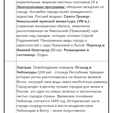
изумительные творения местных плотников 19 в.
Экскурсионная программа:
обзорная экскурсия по
городу. Ансамбль города-музея гражданского
зодчества. Русский модерн.
Свято-Троице-
Никольский мужской монастырь (
VIII
в.) -
старинная монашеская обитель, живописно
расположенная на Никольской (Пужаловой) горе
высоко над городом, которую основал Сергий
Радонежский.
Панорамные виды города и
окрестностей с горы Пужаловой и Лысой.
Переезд в
Нижний Новгород
(80 км).
Размещение в
гостинице.
Отдых.
Завтрак
. Освобождение номеров.
Отъезд в
Чебоксары
(240 км) - столица Республики Чувашии,
которая уютно расположилась на берегах великой
Волги, несущей свои воды через необъятную равнину.
Город входит в десятку лучших городов для жизни в
России, это один из самых зелёных и экологически
чистых городов страны. Временем основания
Чебоксар считается 1469 год. Историческая часть
города сосредоточена в месте впадения реки
Чебоксарки в Волгу – возле искусственно