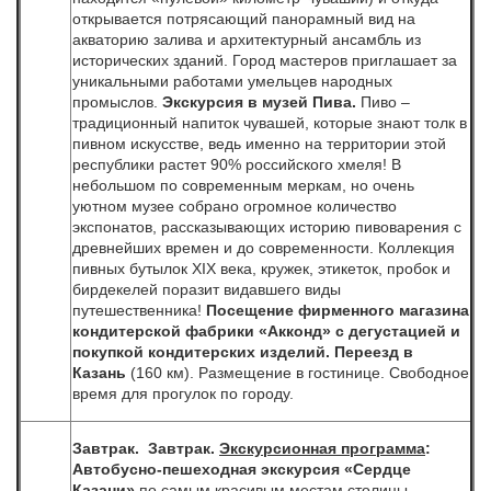
открывается потрясающий панорамный вид на
акваторию залива и архитектурный ансамбль из
исторических зданий. Город мастеров приглашает за
уникальными работами умельцев народных
промыслов.
Экскурсия в музей Пива.
Пиво –
традиционный напиток чувашей, которые знают толк в
пивном искусстве, ведь именно на территории этой
республики растет 90% российского хмеля! В
небольшом по современным меркам, но очень
уютном музее собрано огромное количество
экспонатов, рассказывающих историю пивоварения с
древнейших времен и до современности. Коллекция
пивных бутылок XIX века, кружек, этикеток, пробок и
бирдекелей поразит видавшего виды
путешественника!
Посещение фирменного магазина
кондитерской фабрики «Акконд» с дегустацией и
покупкой кондитерских изделий.
Переезд в
Казань
(160 км). Размещение в гостинице. Свободное
время для прогулок по городу.
Завтрак. Завтрак.
Экскурсионная программа
:
Автобусно-пешеходная
экскурсия «Сердце
Казани»
по самым красивым местам столицы