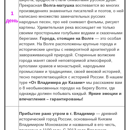
Прекрасная
Волга-матушка
воспевается во многих
произведениях знаменитых писателей и поэтов, о ней
1
написано множество замечательных русских
день
народных песен, про неё снимают фильмы, рисуют
картины. Удивительная река восхищает не только
своими просторными голубыми водами и сказочными
берегами.
Города, стоящие на Волге
— это особая
история. На Волге расположены крупные города и
исторические центры с невероятной архитектурой и
завораживающей природой. Старинные волжские
города манят своей неповторимой атмосферой,
куполами храмов и монастырей, народными
промыслами и традициями, своей вековой историей,
тесно переплетающейся с историей России. В нашем
туре
«От Владимира до Казани»
мы расскажем вам
о 8 необыкновенных городах на берегу Волги, где
однажды должен побывать каждый.
Яркие эмоции и
впечатления – гарантированы!
Прибытие рано утром
в г. Владимир
— древний
исторический город России, основанный Князем
Владимиром Мономахом и названный в его честь,
примерно в 1100 году. С 2013 года Владимир