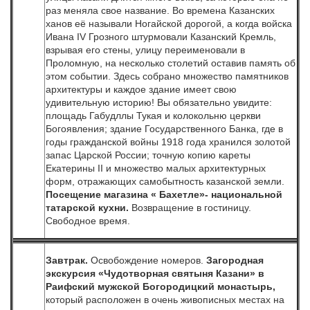
раз меняла свое название. Во времена Казанских
ханов её называли Ногайской дорогой, а когда войска
Ивана IV Грозного штурмовали Казанский Кремль,
взрывая его стены, улицу переименовали в
Проломную, на несколько столетий оставив память об
этом событии. Здесь собрано множество памятников
архитектуры и каждое здание имеет свою
удивительную историю! Вы обязательно увидите:
площадь Габудллы Тукая и колокольню церкви
Богоявления; здание Государственного Банка, где в
годы гражданской войны 1918 года хранился золотой
запас Царской России; точную копию кареты
Екатерины II и множество малых архитектурных
форм, отражающих самобытность казанской земли.
Посещение магазина « Бахетле»- национальной
татарской кухни.
Возвращение в гостиницу.
Свободное время.
Завтрак.
Освобождение номеров.
Загородная
экскурсия «Чудотворная святыня Казани» в
Раифский мужской Богородицкий монастырь,
который расположен в очень живописных местах на