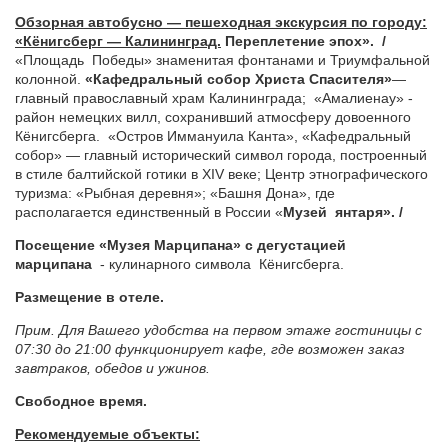
Обзорная автобусно — пешеходная экскурсия по городу:
«Кёнигсберг — Калининград.
Переплетение эпох». /
«Площадь Победы» знаменитая фонтанами и Триумфальной
колонной.
«Кафедральный собор Христа Спасителя»
—
главный православный храм Калининграда; «Амалиенау» -
район немецких вилл, сохранивший атмосферу довоенного
Кёнигсберга. «Остров Иммануила Канта», «Кафедральный
собор» — главный исторический символ города, построенный
в стиле балтийской готики в XIV веке; Центр этнографического
туризма: «Рыбная деревня»; «Башня Дона», где
располагается единственный в России «
Музей янтаря». /
Посещение
«Музея Марципана» с дегустацией
марципана
- кулинарного символа Кёнигсберга.
Размещение в отеле.
Прим. Для Вашего удобства на первом этаже гостиницы с
07:30 до 21:00 функционирует кафе, где возможен заказ
завтраков, обедов и ужинов.
Свободное время.
Рекомендуемые объекты: