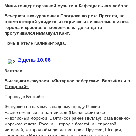
Мини-концерт органной музыки в Кафедральном соборе
Вечерняя
экскурсионная Прогулка по реке Преголя,
во
время которой увидите
исторические и значимые места
города и красивые набережные, где когда-то
прогуливался Иммануил Кант.
Ночь в отеле Калининграда.
2 день 10.06
Завтрак.
Выездная экскурсия: «
Янтарное побережье: Балтийск и п.
Янтарный»
Переезд в Балтийск.
Экскурсия по самому западному городу России.
Расположенный на Балтийской (Вислинской) косе,
живописный морской Балтийск ( ранее Пиллау), база военно-
морского флота России – город с богатой и непростой
историей, которая объединяет историю Пруссии, Швеции,
Германии и России и сохраняется в замечательных