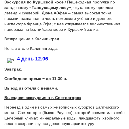
Экскурсия по Куршской косе
/
Пешеходная прогулка по
загадочному
«Танцующему лесу»
, окутанному ореолом
легенд и суеверий.
Дюна «Эфа»
– самая высокая точка
насыпи, названная в честь немецкого учёного и дюнного
инспектора Франца Эфа; c нее открывается величественная
панорама на Балтийское море и Куршский залив.
Возвращение в Калининград.
Ночь в отеле Калининграда.
4 день 12.06
Завтрак.
Свободное время
~
до 11:30 ч.
Выезд из отеля с вещами.
Выездная э
кскурсия
в г. Светлогорск
Переезд в один из самых живописных курортов Балтийского
моря - Светлогорск (бывш. Раушен), который совместил в себе
целебный климат, минеральные воды, ландшафты хвойного
леса и сохранившуюся довоенную архитектуру.