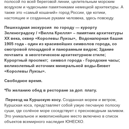
полосой по всей береговой линии, целительным морским
воздухом и чудесными памятниками немецкой архитектуры. А
также это «самый кошачий» город России, где котики,
настоящие и созданные руками человека, здесь повсюду.
Пешеходная экскурсия
по городу — курорту
Зеленоградску /
«Вилла Крелля» – памятник архитектуры
XX века, сквер «Королевы Луизы», Водонапорная башня
1905 года - один из красивейших символов города, со
смотровой площадкой и панорамным видом; Здание
почтамта в неоготическом архитектурном стиле;
Курортный проспект; символ города - Городские часы;
великолепный источник минеральной воды-Бювет
«Королевы Луизы».
Свободное время.
*По желанию обед в ресторане за доп
.
плату.
Переезд на Куршскую косу.
Созданная морем и ветром,
Куршская коса, представляет собой узкую песчаную полоску
суши, где солёное море соседствует с пресноводным заливом.
Это уникальное и живописнейшее место включено в список
объектов всемирного наследия ЮНЕСКО.