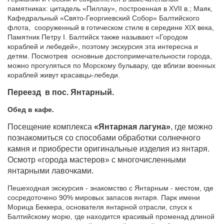
памятниках: цитадель «Пиллау», построенная в XVII в.; Маяк,
Кафедральный «Свято-Георгиевский Собор» Балтийского
флота, сооруженный в готическом стиле в середине XIX века,
Памятник Петру I. Балтийск также называют «Городом
кораблей и лебедей», поэтому экскурсия эта интересна и
детям. Посмотрев основные достопримечательности города,
можно прогуляться по Морскому бульвару, где вблизи военных
кораблей живут красавцы-лебеди.
Переезд в пос. Янтарный.
Обед в кафе.
П
осещение комплекса
«Янтарная лагуна»
, где можно
познакомиться со способами обработки солнечного
камня и приобрести оригинальные изделия из янтаря.
Осмотр «города мастеров» с многочисленными
янтарными лавочками.
Пешеходная экскурсия - знакомство с Янтарным - местом, где
сосредоточено 90% мировых запасов янтаря. Парк имени
Морица Беккера, основателя янтарной отрасли, спуск к
Балтийскому морю, где находится красивый променад длиной