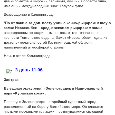
два километра и широкий песчаный, лучший в области пляж,
имеющий международный знак "Голубой флаг".
Возвращение в Калининград.
*По желанию за доп. плату
ужин с конно-рыцарским шоу в
замке Нессельбек
–
cредневековом рыцарском замке,
воссозданном по старинным чертежам, как точная копия
крепости Тевтонского ордена. Замок «Нессельбек» - одна из
достопримечательностей Калининградской области,
наполненный атмосферой старины.
Ночь в отеле Калининграда.
3 день 11.06
Завтрак.
Выездная э
кскурсия
:
«
Зеленоградск
и
Национальный
парк «Куршская коса
» .
Переезд в Зеленоградск - старейший курортный город,
расположенный на берегу Балтийского моря. Он славится
чистыми песчаными пляжами, протянувшимися сплошной