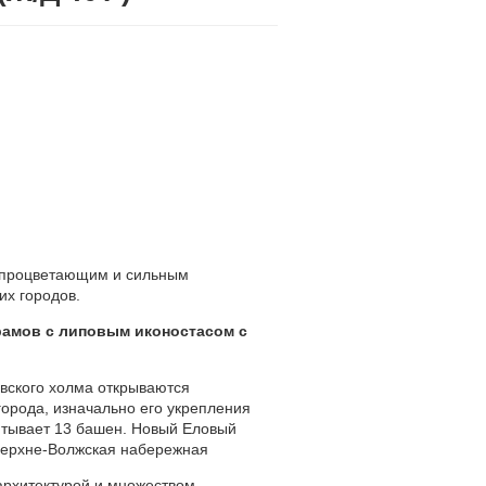
л процветающим и сильным
их городов.
рамов с липовым иконостасом с
вского холма открываются
орода, изначально его укрепления
читывает 13 башен. Новый Еловый
 Верхне-Волжская набережная
архитектурой и множеством