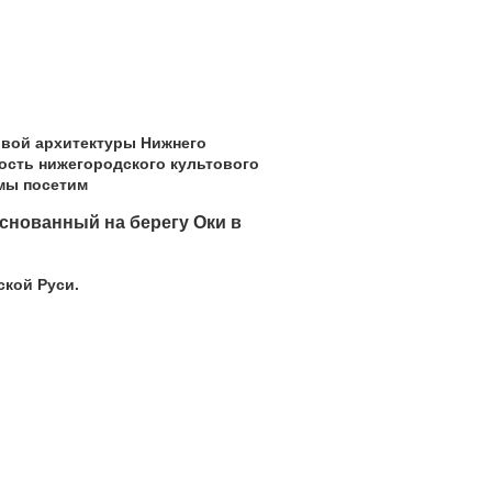
овой архитектуры Нижнего
ность нижегородского культового
 мы посетим
снованный на берегу Оки в
ской Руси.