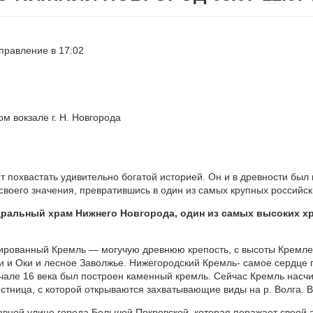
тправление в 17:02
ом вокзале г. Н. Новгорода
т похвастать удивительно богатой историей. Он и в древности бы
своего значения, превратившись в один из самых крупных российск
ральный храм Нижнего Новгорода, один из самых высоких х
рированный Кремль — могучую древнюю крепость, с высоты Кремле
 и Оки и лесное Заволжье. Нижегородский Кремль- самое сердце г
ачале 16 века был построен каменный кремль. Сейчас Кремль нас
естница, с которой открываются захватывающие виды на р. Волга.
авной улице города Большой Покровской, которая поражает своей 