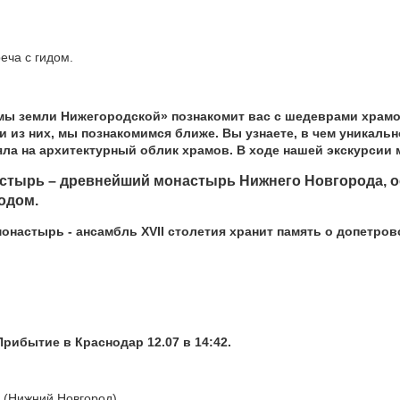
еча с гидом.
мы земли Нижегородской»
познакомит вас с шедеврами храм
 из них, мы познакомимся ближе. Вы узнаете, в чем уникаль
ияла на архитектурный облик храмов.
В ходе нашей экскурсии
астырь
– древнейший монастырь Нижнего Новгорода, о
одом.
монастырь
- ансамбль XVII столетия хранит память о допетров
Прибытие в Краснодар 12.07 в 14:42.
 (Нижний Новгород)