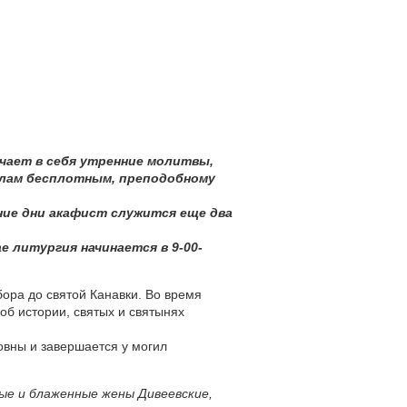
ючает в себя утренние молитвы,
илам бесплотным, преподобному
ние дни акафист служится еще два
е литургия начинается в 9-00-
бора до святой Канавки. Во время
б истории, святых и святынях
вны и завершается у могил
е и блаженные жены Дивеевские,