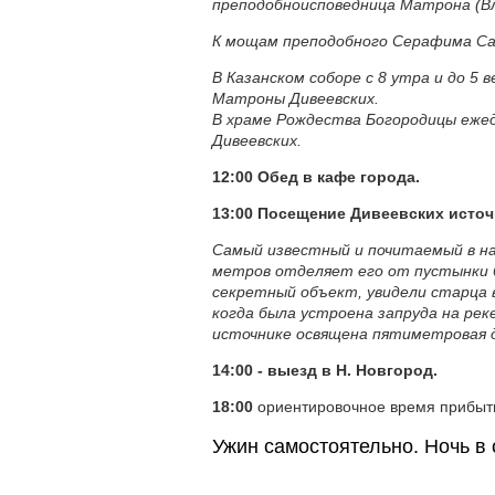
преподобноисповедница Матрона (В
К мощам преподобного Серафима Сар
В Казанском соборе с 8 утра и до 5
Матроны Дивеевских.
В храме Рождества Богородицы ежед
Дивеевских.
12:00 Обед в кафе города.
13:00 Посещение Дивеевских исто
Самый известный и почитаемый в на
метров отделяет его от пустынки б
секретный объект, увидели старца в
когда была устроена запруда на рек
источнике освящена пятиметровая д
14:00 - выезд в Н. Новгород.
18:00
ориентировочное время прибыти
Ужин самостоятельно. Ночь в 