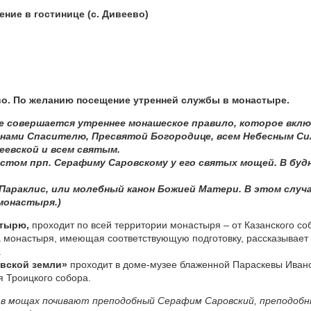
ение в гостинице (с. Дивеево)
ево. По желанию посещение утренней службы в монастыре.
ыре совершается утреннее монашеское правило, которое вкл
онами Спасителю, Пресвятой Богородице, всем Небесным С
еевской и всем святым.
истом прп. Серафиму Саровскому у его святых мощей. В буд
 Параклис, или молебный канон Божией Матери. В этом случа
монастыря.)
стырю,
проходит по всей территории монастыря – от Казанского со
 монастыря, имеющая соответствующую подготовку, рассказывает о
.
евской земли»
проходит в доме-музее блаженной Параскевы Ивано
я Троицкого собора.
в мощах почивают преподобный Серафим Саровский, преподобны