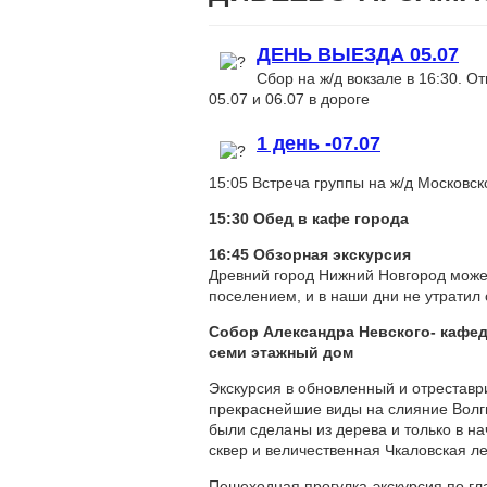
ДЕНЬ ВЫЕЗДА 05.07
Сбор на ж/д вокзале в 16:30. О
05.07 и 06.07 в дороге
1 день -07.07
15:05 Встреча группы на ж/д Московск
15:30 Обед в кафе города
16:45
Обзорная экскурсия
Древний город Нижний Новгород може
поселением, и в наши дни не утратил 
Собор Александра Невского-
кафед
семи этажный дом
Экскурсия в обновленный и отрестав
прекраснейшие виды на слияние Волги
были сделаны из дерева и только в н
сквер и величественная Чкаловская л
Пешеходная прогулка-экскурсия по гл