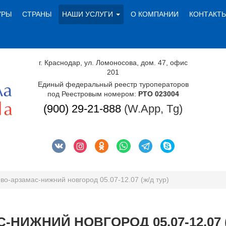
УРЫ
СТРАНЫ
НАШИ УСЛУГИ
О КОМПАНИИ
КОНТАКТ
г. Краснодар, ул. Ломоносова, дом. 47, офис
201
Единый федеральный реестр туроператоров
под Реестровым номером:
РТО 023004
(900) 29-21-888
(W.App, Tg)
во-арзамас-нижний новгород 05.07-12.07 (ж/д тур)
НИЖНИЙ НОВГОРОД 05.07-12.07 (