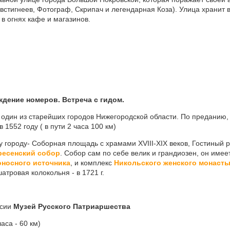
встигнеев, Фотограф, Скрипач и легендарная Коза). Улица хранит в
 в огнях кафе и магазинов.
ждение номеров. Встреча с гидом.
-
один из старейших городов Нижегородской области. По преданию,
 1552 году ( в пути 2 часа 100 км)
у городу- Соборная площадь с храмами XVIII-XIX веков, Гостиный 
ресенский собор
. Собор сам по себе велик и грандиозен, он имее
носного источника
, и комплекс
Никольского женского монаст
шатровая колокольня - в 1721 г.
ссии
Музей Русского Патриаршества
 часа - 60 км)