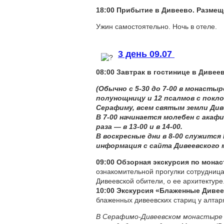
18:00
Прибытие в Дивеево
. Размещ
Ужин самостоятельно. Ночь в отеле.
3 день 09.07
08:00 Завтрак в гостинице в Диве
(Обычно с 5-30 до 7-00 в монаст
полунощницу и 12 псалмов с покл
Серафиму, всем святым земли Див
В 7-00 начинается молебен с акаф
раза — в 13-00 и в 14-
00.
В воскресные дни в 8-00 служится
информация с сайта Дивеевского 
09:00
Обзорная экскурсия по мона
ознакомительной прогулки сотрудница
Дивеевской обители, о ее архитектуре
10:00 Экскурсия «Блаженные Диве
блаженных дивеевских стариц у алтар
В Серафимо-Дивеевском монастыре 