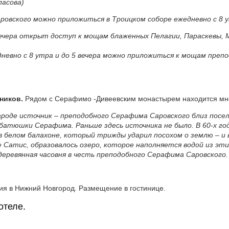
ласова)
овского можно приложиться в Троицком соборе ежедневно с 8 ут
 вечера открыт доступ к мощам блаженных Пелагии, Параскевы,
невно с 8 утра и до 5 вечера можно приложиться к мощам преп
чников.
Рядом с Серафимо -Дивеевским монастырем находится мно
роде источник – преподобного Серафима Саровского близ посел
атюшки Серафима. Раньше здесь источника не было. В 60-х год
 белом балахоне, который трижды ударил посохом о землю – и 
е Сатис, образовалось озеро, которое наполняется водой из этих
еревянная часовня в честь преподобного Серафима Саровского.
я в Нижний Новгород. Размещение в гостинице.
отеле.