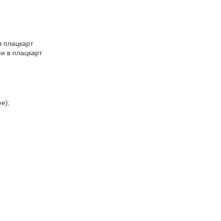
в плацкарт
ми в плацкарт
е);