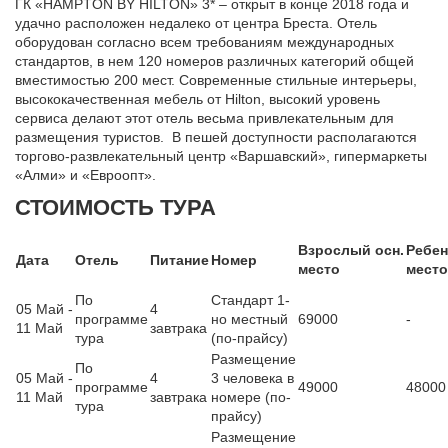
ГК «HAMPTON BY HILTON» 3* – открыт в конце 2018 года и
удачно расположен недалеко от центра Бреста. Отель
оборудован согласно всем требованиям международных
стандартов, в нем 120 номеров различных категорий общей
вместимостью 200 мест. Современные стильные интерьеры,
высококачественная мебель от Hilton, высокий уровень
сервиса делают этот отель весьма привлекательным для
размещения туристов. В пешей доступности располагаются
торгово-развлекательный центр «Варшавский», гипермаркеты
«Алми» и «Евроопт».
СТОИМОСТЬ ТУРА
Взрослый осн.
Ребен
Дата
Отель
Питание
Номер
место
место
По
Стандарт 1-
05 Май -
4
программе
но местный
69000
-
11 Май
завтрака
тура
(по-прайсу)
Размещение
По
05 Май -
4
3 человека в
программе
49000
48000
11 Май
завтрака
номере (по-
тура
прайсу)
Размещение