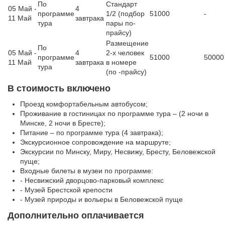
По
Стандарт
05 Май -
4
программе
1/2 (подбор
51000
-
11 Май
завтрака
тура
пары по-
прайсу)
Размещение
По
05 Май -
4
2-х человек
программе
51000
50000
11 Май
завтрака
в номере
тура
(по -прайсу)
В стоимость включено
Проезд комфортабельным автобусом;
Проживание в гостиницах по программе тура – (2 ночи в
Минске, 2 ночи в Бресте);
Питание – по программе тура (4 завтрака);
Экскурсионное сопровождение на маршруте;
Экскурсии по Минску, Миру, Несвижу, Бресту, Беловежской
пуще;
Входные билеты в музеи по программе:
- Несвижский дворцово-парковый комплекс
- Музей Брестской крепости
- Музей природы и вольеры в Беловежской пуще
Дополнительно оплачивается