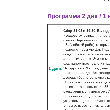
Программа 2 дня / 1 
Сбор 31.03 в 19.30. Выез
«вещевого» рынка – напроти
сказка Партенита»
с посещ
«Библейский рай»), который
подножия горы Аю-Даг. Глав
сюда с разных концов земно
античным миром. Эти же мо
сад, напоминает одно из чу
1 день
Экскурсия в Массандров
построенный для Александра
дворца, убранство комнат, к
Романовы приезжали сюда на
произрастают столетние 35
экскурсия к знаменитому 
прилепился над самым обры
узнаваемая достопримечател
В нем есть все то, чем слав