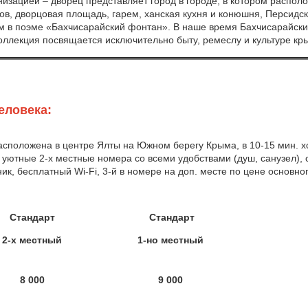
низацией – дворец представляет город в городе, в котором распол
ов, дворцовая площадь, гарем, ханская кухня и конюшня, Персидск
 в поэме «Бахчисарайский фонтан». В наше время Бахчисарайский
коллекция посвящается исключительно быту, ремеслу и культуре кры
еловека:
асположена в центре Ялты на Южном берегу Крыма, в 10-15 мин. х
уютные 2-х местные номера со всеми удобствами (душ, санузел),
к, бесплатный Wi-Fi, 3-й в номере на доп. месте по цене основног
Стандарт
Стандарт
2-х местный
1-но местный
8 000
9 000