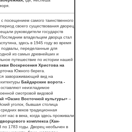
набережная,
где, неспеша
моря.
-
с посещением
самого таинственного
 период своего существования дворец
сещали руководители государств
 Последним владельцем дворца стал
спутина, здесь в 1945 году во время
е подвалы, переделанные для
 одной из самых древнейших и
альное путешествие по истории нашей
ркви Воскресения Христова
на
арточка Южного берега.
тся завораживающий вид на
рхитектуры
Байдарские ворота -
 оставляют неизгладимое
роенной смотровой видовой
рай
«Оазис Восточной культуры
»
–
йский уголок, бывшая столица
 средних веков традиционная
ят нас в века, когда здесь проживали
дворцового комплекса (Хан-
 по 1783 годы. Дворец необычен в