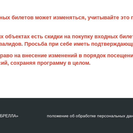
ных билетов может изменяться, учитывайте это 
х объектах есть скидки на покупку входных биле
валидов. Просьба при себе иметь подтверждающ
право на внесение изменений в порядок посещен
ий, сохраняя программу в целом.
АМБРЕЛЛА»
положение об обработке персональных да