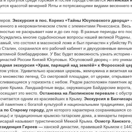
и прогулок среди горожан и гостей города считается
Ялтинская 
дится красотой вечерней Ялты и потрясающими видами весеннего 
еров.
Экскурсия в пос. Кореиз
«Тайны Юсуповского дворца»
оенного в неоромантическом стиле с элементами Ренессанса. Весь
лностью не раскрывает нам и до сих пор. В разные периоды его по
обсуждались многие судьбоносные вопросы нашей великой Родины.
амый, что состоял в масонской ложе и был причастен к убийству Ра
 Сталин, сохранился его рабочий кабинет и двухуровневые винны
 атомной бомбардировки. У Вас будет возможность узнать историю
династий России Князей Юсуповых. Юсуповский дворец – это уник
ходная
экскурсия
«Храм, парящий над землёй»
к Форосской це
ом утёсе. Удивительно красивая церковь, жемчужина и визитная к
 множество легенд. Со смотровой площадки, от церкви, открывае
 сливающиеся у горизонта с небом. Рядом расположен памятник а
орию Крыма. Ландшафтные виды, окружающие Байдарские ворота,
 посещает это место.
О
становка на Ласпинском перевале
с обуст
 считается одним из красивейших в Крыму.
Экскурсия в Бахчиса
ый памятник с богатой культурой и национальными традициями, ра
ка по
Старому городу,
для которого характерна сохранившаяся со
лицы) и традиционные крымско-татарские дома, а минареты перенос
чисарай называют туристической Меккой Крыма.
Осмотр
Ханского 
езиденция Гиреев —
ханской династии, правившей Крымом с 1443