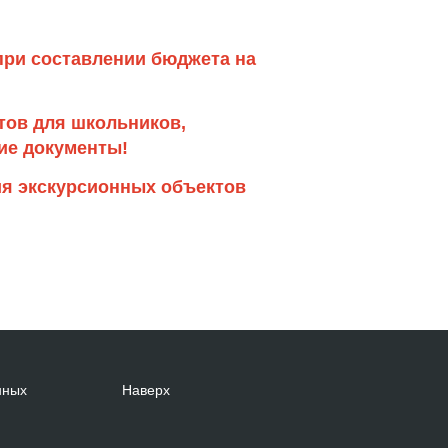
при составлении бюджета на
тов для школьников,
ие документы!
ия экскурсионных объектов
нных
Наверх