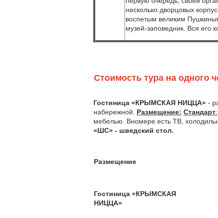
первую очередь, своей орга
несколько дворцовых корпус
воспетым великим Пушкиным
музей-заповедник. Вся его 
Стоимость тура на одного ч
Гостиница «КРЫМСКАЯ НИЦЦА»
- р
набережной.
Размещение:
Стандарт
:
мебелью. Вномере есть ТВ, холодильни
«ШС» - шведский стол.
Размещение
Гостиница «КРЫМСКАЯ
НИЦЦА»