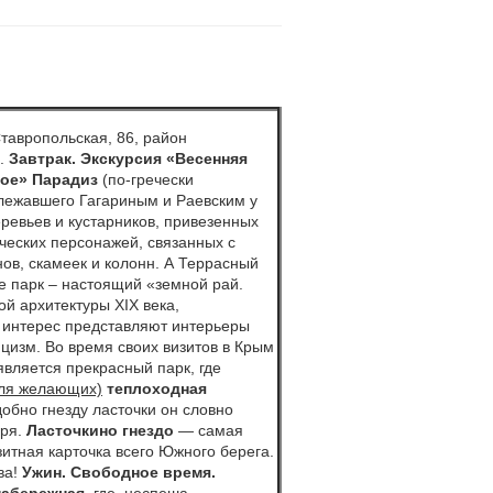
Ставропольская, 86, район
.
Завтрак.
Экскурсия
«Весенняя
кое» Парадиз
(по-гречески
длежавшего Гагариным и Раевским у
ревьев и кустарников, привезенных
ческих персонажей, связанных с
ов, скамеек и колонн. А Террасный
е парк – настоящий «земной рай.
ой архитектуры ΧΙΧ века,
й интерес представляют интерьеры
ицизм. Во время своих визитов в Крым
вляется прекрасный парк, где
для желающих)
теплоходная
обно гнезду ласточки он словно
оря.
Ласточкино гнездо
— самая
итная карточка всего Южного берега.
ва!
Ужин. Свободное время.