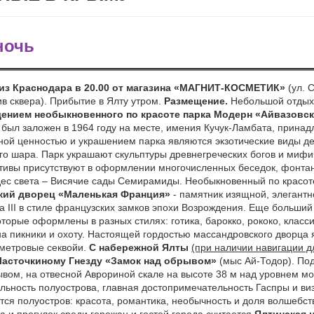
ночь
д из Краснодара в 20.00 от магазина «МАГНИТ-КОСМЕТИК»
(ул. 
в сквера). Прибытие в Ялту утром.
Размещение.
Небольшой отдых
ением необыкновенного по красоте парка Модерн «Айвазовс
 был заложен в 1964 году на месте, имения Кучук-Ламбата, прина
ной ценностью и украшением парка являются экзотические виды де
го шара. Парк украшают скульптуры древнегреческих богов и мифи
тивы присутствуют в оформлении многочисленных беседок, фонтан
дес света – Висячие сады Семирамиды.
Необыкновенный по красот
ский дворец
«Маленькая Франция»
- памятник изящной, элегантн
 III в стиле французских замков эпохи Возрождения. Еще больши
оторые оформлены в разных стилях: готика, барокко, рококо, класс
 пикники и охоту. Настоящей гордостью массандровского дворца я
-метровые секвойи.
С набережной Ялты
(при наличии навигации 
Ласточкиному Гнезду
«Замок над обрывом»
(мыс Ай-Тодор). Под
вом, на отвесной Аврориной скале на высоте 38 м над уровнем м
ьность полуострова, главная достопримечательность Гаспры и виз
ится полуостров: красота, романтика, необычность и доля волшебст