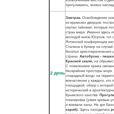
Излюбленным местом отдыха 
прогуливаясь, можно насла
Завтрак.
Освобождение ном
из крымских дворцов, постр
окутан тайнами, которые по
стран мира. Именно здесь 
молодой князь Юсупов, тот с
Ялтинской конференции жил
Сталина в бункер на случай
богатых аристократических 
страны.
Автобусно - пеше
Красной скале,
на обрывист
С появлением храма связано
бескрайние просторы моря,
2 день
«парадный вход» на террит
впечатление у каждого, кто
площадкой, обзор с которой
исторический и архитектурн
Крымского ханства.
Прогул
планировка (узкие кривые у
и воевали ханы. Не зря Бах
сарай).
Здесь находилась
р