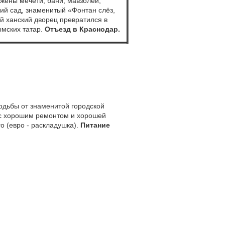
ожены мечети, бани, мавзолеи,
ий сад, знаменитый «Фонтан слёз,
 ханский дворец превратился в
мских татар.
Отъезд в Краснодар.
одьбы от знаменитой городской
 с хорошим ремонтом и хорошей
о (евро - раскладушка).
Питание