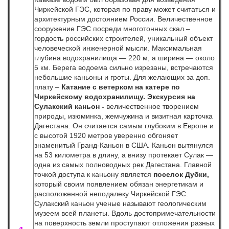
Чиркейской ГЭС, которая по праву может считаться и
архитектурным достоянием России. Величественное
сооружение ГЭС посреди многотонных скал –
гордость российских строителей, уникальный объект
человеческой инженерной мысли. Максимальная
глубина водохранилища — 220 м, а ширина — около
5 км. Берега водоема сильно изрезаны, встречаются
небольшие каньоны и гроты. Для желающих за доп.
плату –
Катание с ветерком на катере по
Чиркейскому водохранилищу.
Экскурсия на
Сулакский каньон -
величественное творением
природы, изюминка, жемчужина и визитная карточка
Дагестана. Он считается самым глубоким в Европе и
с высотой 1920 метров уверенно обгоняет
знаменитый Гранд-Каньон в США. Каньон вытянулся
на 53 километра в длину, а внизу протекает Сулак —
одна из самых полноводных рек Дагестана. Главной
точкой доступа к каньону является
поселок Дубки,
который своим появлением обязан энергетикам и
расположенной неподалеку Чиркейской ГЭС.
Сулакский каньон ученые называют геологическим
музеем всей планеты. Вдоль достопримечательности
на поверхность земли проступают отложения разных