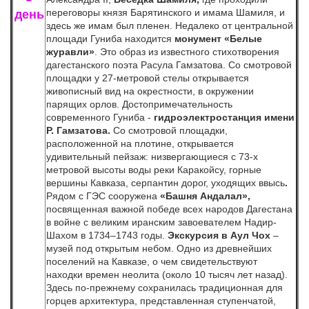
переговоры князя Барятинского и имама Шамиля, и
день
здесь же имам был пленен. Недалеко от центральной
площади Гуниба находится
монумент «Белые
журавли»
. Это образ из известного стихотворения
дагестанского поэта Расула Гамзатова. Со смотровой
площадки у 27-метровой стелы открывается
живописный вид на окрестности, в окружении
парящих орлов. Достопримечательность
современного Гуниба -
гидроэлектростанция имени
Р. Гамзатова.
Со смотровой площадки,
расположенной на плотине, открывается
удивительный пейзаж: низвергающиеся с 73-х
метровой высоты воды реки Каракойсу, горные
вершины Кавказа, серпантин дорог, уходящих ввысь
.
Рядом с ГЭС сооружена
«Башня Андалал»,
посвященная важной победе всех народов Дагестана
в войне с великим иранским завоевателем Надир-
Шахом в 1734–1743 годы.
Экскурсия в
Аул Чох
–
музей под открытым небом. Одно из древнейших
поселений на Кавказе, о чем свидетельствуют
находки времен неолита (около 10 тысяч лет назад).
Здесь по-прежнему сохранилась традиционная для
горцев архитектура, представленная ступенчатой,