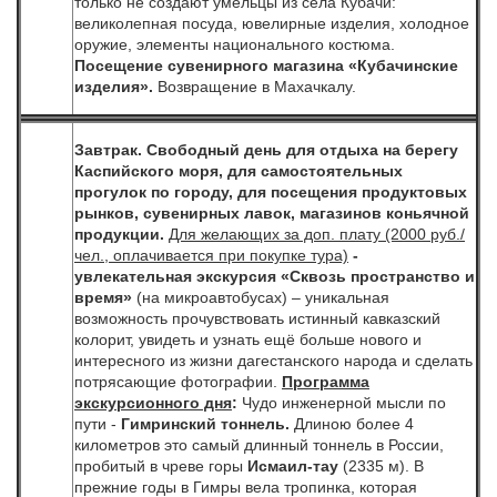
только не создают умельцы из села Кубачи:
великолепная посуда, ювелирные изделия, холодное
оружие, элементы национального костюма.
Посещение сувенирного магазина «Кубачинские
изделия».
Возвращение в Махачкалу.
Завтрак.
Свободный день для отдыха на берегу
Каспийского моря, для самостоятельных
прогулок по городу,
для посещения продуктовых
рынков, сувенирных лавок, магазинов коньячной
продукции.
Для желающих за доп. плату
(2000 руб./
чел., оплачивается при покупке тура)
-
увлекательная экскурсия
«
Сквозь пространство и
время»
(на микроавтобусах) – уникальная
возможность прочувствовать истинный кавказский
колорит, увидеть и узнать ещё больше нового и
интересного из жизни дагестанского народа и сделать
потрясающие фотографии.
Программа
экскурсионного дня
:
Чудо инженерной мысли по
пути -
Гимринский тоннель.
Длиною более 4
километров это самый длинный тоннель в России,
пробитый в чреве горы
Исмаил-тау
(2335 м). В
прежние годы в Гимры вела тропинка, которая