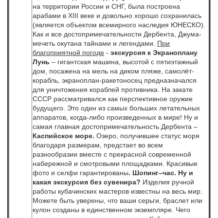
на территории России и СНГ, была построена
арабами в XIII веке и довольно хорошо сохранилась
(является объектом всемирного наследия ЮНЕСКО).
Как и все достопримечательности Дербента, Джума-
мечеть окутана тайнами и легендами.
При
благоприятной погоде
-
экскурсия к
Экраноплану
Лунь
– гигантская машина, высотой с пятиэтажный
дом, посажена на мель на диком пляже, самолёт-
корабль, экраноплан-ракетоносец предназначался
для уничтожения кораблей противника. На закате
СССР рассматривался как перспективное оружие
будущего. Это один из самых больших летательных
аппаратов, когда-либо произведенных в мире! Ну и
самая главная достопримечательность Дербента –
Каспийское море.
Озеро, получившее статус моря
благодаря размерам, предстает во всем
разнообразии вместе с прекрасной современной
набережной и смотровыми площадками. Красивые
фото и селфи гарантированы
. Шопинг–час.
Ну и
какая экскурсия без сувенира?
Изделия ручной
работы кубачинских мастеров известны на весь мир.
Можете быть уверены, что ваши серьги, браслет или
кулон созданы в единственном экземпляре. Чего