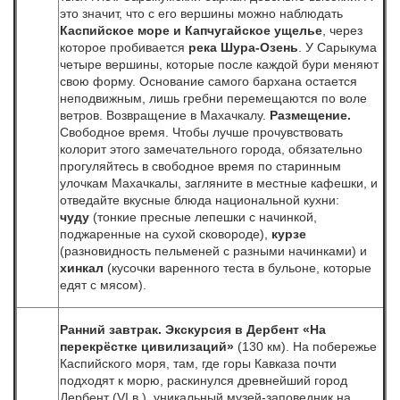
это значит, что с его вершины можно наблюдать
Каспийское море и Капчугайское ущелье
, через
которое пробивается
река Шура-Озень
. У Сарыкума
четыре вершины, которые после каждой бури меняют
свою форму. Основание самого бархана остается
неподвижным, лишь гребни перемещаются по воле
ветров. Возвращение в Махачкалу.
Размещение.
Свободное время. Чтобы лучше прочувствовать
колорит этого замечательного города, обязательно
прогуляйтесь в свободное время по старинным
улочкам Махачкалы, загляните в местные кафешки, и
отведайте вкусные блюда национальной кухни:
чуду
(тонкие пресные лепешки с начинкой,
поджаренные на сухой сковороде),
курзе
(разновидность пельменей с разными начинками) и
хинкал
(кусочки варенного теста в бульоне, которые
едят с мясом).
Ранний завтрак. Экскурсия в Дербент «На
перекрёстке цивилизаций»
(130 км). На побережье
Каспийского моря, там, где горы Кавказа почти
подходят к морю, раскинулся древнейший город
Дербент (VI в.), уникальный музей-заповедник на