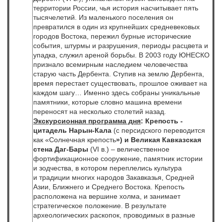
территории России, чья история насчитывает пять
тысячелетий. Из маленького поселения он
превратился в один из крупнейших средневековых
городов Востока, пережил бурные исторические
события, штурмы и разрушения, периоды расцвета и
упадка, служил ареной борьбы. В 2003 году ЮНЕСКО
признало всемирным наследием человечества
старую часть Дербента. Ступив на землю Дербента,
время перестает существовать, прошлое оживает на
каждом шагу… Именно здесь собраны уникальные
памятники, которые словно машина времени
переносят на несколько столетий назад.
Экскурсионная программа дня
: Крепость -
цитадель Нарын-Кала
(с персидского переводится
как «Солнечная крепость
») и Великая Кавказская
стена Даг-Бары
(VI в.) – величественное
фортификационное сооружение, памятник истории
и зодчества, в котором переплелись культура
и традиции многих народов Закавказья, Средней
Азии, Ближнего и Среднего Востока. Крепость
расположена на вершине холма, и занимает
стратегическое положение. В результате
археологических раскопок, проводимых в разные