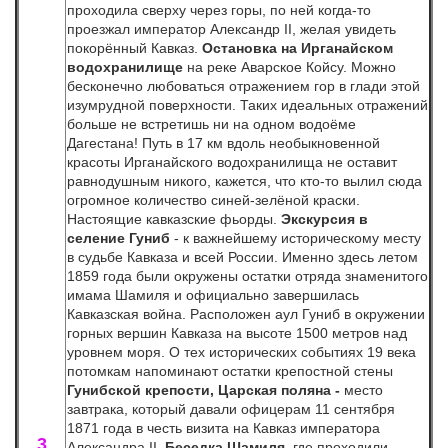
проходила сверху через горы, по ней когда-то
проезжал император Александр II, желая увидеть
покорённый Кавказ.
Остановка на Ирганайском
водохранилище
на реке Аварское Койсу. Можно
бесконечно любоваться отражением гор в глади этой
изумрудной поверхности. Таких идеальных отражений
больше не встретишь ни на одном водоёме
Дагестана! Путь в 17 км вдоль необыкновенной
красоты Ирганайского водохранилища не оставит
равнодушным никого, кажется, что кто-то вылил сюда
огромное количество синей-зелёной краски.
Настоящие кавказские фьорды.
Экскурсия в
селение Гуниб
- к важнейшему историческому месту
в судьбе Кавказа и всей России. Именно здесь летом
1859 года были окружены остатки отряда знаменитого
имама Шамиля и официально завершилась
Кавказская война. Расположен аул Гуниб в окружении
горных вершин Кавказа на высоте 1500 метров над
уровнем моря. О тех исторических событиях 19 века
потомкам напоминают остатки крепостной стены
Гунибской крепости, Царская поляна -
место
завтрака, который давали офицерам 11 сентября
1871 года в честь визита на Кавказ императора
3
Александра II,
Беседка Шамиля,
где
проходили