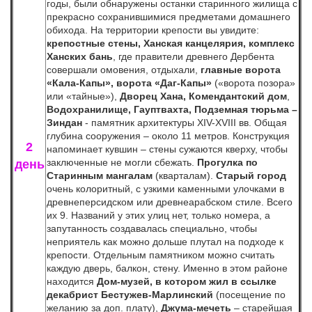
годы, были обнаружены останки старинного жилища с
прекрасно сохранившимися предметами домашнего
обихода. На территории крепости вы увидите:
крепостные стены,
Ханская канцелярия,
комплекс
Ханских бань
, где правители древнего Дербента
совершали омовения, отдыхали,
главные ворота
«Кала-Капы», ворота «Даг-Капы»
(«ворота позора»
или «тайные»),
Дворец Хана,
Комендантский дом
,
Водохранилище,
Гауптвахта,
Подземная тюрьма –
Зиндан
- памятник архитектуры XIV-XVIII вв. Общая
глубина сооружения – около 11 метров. Конструкция
2
напоминает кувшин – стены сужаются кверху, чтобы
заключенные не могли сбежать.
Прогулка по
день
Старинным мангалам
(кварталам).
Старый город
очень колоритный, с узкими каменными улочками в
древнеперсидском или древнеарабском стиле. Всего
их 9. Названий у этих улиц нет, только номера, а
запутанность создавалась специально, чтобы
неприятель как можно дольше плутал на подходе к
крепости. Отдельным памятником можно считать
каждую дверь, балкон, стену. Именно в этом районе
находится
Дом-музей, в котором жил в ссылке
декабрист Бестужев-Марлинский
(посещение по
желанию за доп. плату),
Джума-мечеть
– старейшая