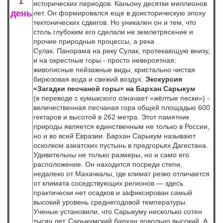
1
исторических периодов. Каньону десятки миллионов
день
лет. Он формировался еще в доисторическую эпоху
тектонических сдвигов. Но уникален он и тем, что
столь глубоким его сделали не землетрясение и
прочие природные процессы, а река
Сулак. Панорама на реку Сулак, протекающую внизу,
и на окрестные горы - просто невероятная:
живописные пейзажные виды, кристально чистая
бирюзовая вода и свежий воздух.
Экскурсия
«Загадки песчаной горы» на Бархан Сарыкум
(в переводе с кумыкского означает «жёлтые пески») -
величественная песчаная гора общей площадью 600
гектаров и высотой в 262 метра. Этот памятник
природы является единственным не только в России,
но и во всей Евразии. Бархан Сарыкум называют
осколком азиатских пустынь в предгорьях Дагестана.
Удивительны не только размеры, но и само его
расположение. Он находится посреди степи,
недалеко от Махачкалы, где климат резко отличается
от климата соседствующих регионов — здесь
практически нет осадков и зафиксирован самый
высокий уровень среднегодовой температуры.
Ученые установили, что Сарыкуму несколько сотен
тысяч лет. Сарыкумский бархан довольно высокий. А