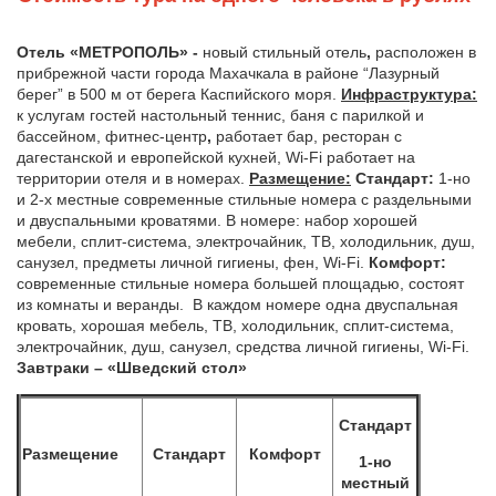
Отель «МЕТРОПОЛЬ» -
новый стильный отель
,
расположен в
прибрежной части города Махачкала в районе “Лазурный
берег” в 500 м от берега Каспийского моря.
Инфраструктура:
к услугам гостей настольный теннис, баня с парилкой и
бассейном, фитнес-центр
,
работает
бар, ресторан с
дагестанской и европейской кухней, Wi-Fi работает на
территории отеля и в номерах.
Размещение:
Стандарт:
1-но
и 2-х местные
современные стильные номера с раздельными
и двуспальными кроватями. В номере: набор хорошей
мебели, сплит-система, электрочайник, ТВ, холодильник, душ,
санузел, предметы личной гигиены, фен, Wi-Fi.
Комфорт:
современные стильные
номера большей площадью, состоят
из комнаты и веранды.
В каждом номере одна двуспальная
кровать, хорошая мебель, ТВ, холодильник, сплит-система,
электрочайник, душ, санузел, средства личной гигиены, Wi-Fi.
Завтраки – «Шведский стол»
Стандарт
Размещение
Стандарт
Комфорт
1-но
местный