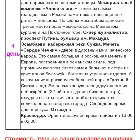
достопримечательностями столицы:
Мемориальный
комплекс «Аллея славы» -
один из самых
грандиозных в России памятников, посвященных
ратным подвигам. По своим масштабам занимает
третье место после мемориалов на Мамаевом
кургане и на Поклонной горе.
Сквер журналистов,
проспект Путина, бульвар им. Махмуда
Эсамбаева,
набережная реки Сунжа. Мечеть
4
«Сердце Чечни» -
двери в духовный мир чеченского
день
народа.
Это самая большая и роскошная мечеть в
Европе, построенная в османском стиле, под
огромным куполом сияет самая большая люстра из
кристаллов Swarovski, богатая внутренняя отделка. А
вокруг мечети раскинулся большой парк.
«Грозный
Сити» -
подъём на смотровую площадку одного из
небоскрёбов (32-ой этаж здания бизнес-центра),
откуда с высоты птичьего полёта открывается
великолепная панорама города. Свободное время
для перекуса.
Отъезд в
Краснодар.
Ориентировочное время прибытия 13.06
в 02.00.
Стоимость тура на одного человека в рублях