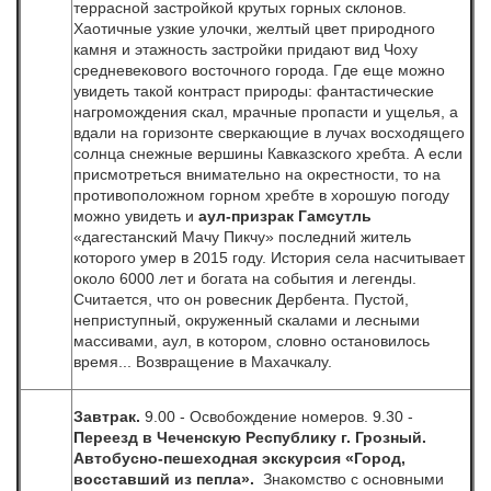
террасной застройкой крутых горных склонов.
Хаотичные узкие улочки, желтый цвет природного
камня и этажность застройки придают вид Чоху
средневекового восточного города. Где еще можно
увидеть такой контраст природы: фантастические
нагромождения скал, мрачные пропасти и ущелья, а
вдали на горизонте сверкающие в лучах восходящего
солнца снежные вершины Кавказского хребта. А если
присмотреться внимательно на окрестности, то на
противоположном горном хребте в хорошую погоду
можно увидеть и
аул-призрак Гамсутль
«дагестанский Мачу Пикчу» последний житель
которого умер в 2015 году. История села насчитывает
около 6000 лет и богата на события и легенды.
Считается, что он ровесник Дербента. Пустой,
неприступный, окруженный скалами и лесными
массивами, аул, в котором, словно остановилось
время... Возвращение в Махачкалу.
Завтрак.
9.00 - Освобождение номеров. 9.30 -
Переезд в Чеченскую Республику г. Грозный.
Автобусно-пешеходная экскурсия
«Город,
восставший из пепла»
.
Знакомство с основными