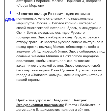
автотрассы Воронеж-Москва, Парковая 3, напротив
«Леруа Мерлен»
1
«Золотое кольцо России»
-
один из самых
популярных, увлекательных и познавательных
день
маршрутов России. «Золотое кольцо» интересно
своей многовековой историей. Здесь, в междуречье
Оки и Волги, складывалось ядро Русского
государства. Здесь набирала силу Русь, готовясь к
отпору врага. Из Москвы русское войско выступило в
поход против полчищ Мамая, обессмертив себя в
знаменитой Куликовской битве. Здесь собиралось под
славные знамена Минина и Пожарского народное
ополчение, чтобы изгнать польско-литовских
захватчиков с русской земли. Здесь совершил свой
бессмертный подвиг Иван Сусанин. Путешествуя по
городам «Золотого кольца», можно изучить историю
нашей страны.
Прибытие утром во Владимир. Завтрак.
Экскурсионная программа:
В гости к
Бабе-яге
на
дегустацию Владимирских наливок и сбитня.