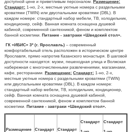
доступной цене и приветливым персоналом.
Размещение:
Стандарт:
1-но, 2-х, местные уютные номера с раздельными
кроватями (TWIN) или двуспальными кроватями (DBL). В
каждом номере: стандартный набор мебели, ТВ, холодильник,
кондиционер, сейф. Ванная комната оснащена душевой
кабиной, современной сантехникой, феном и комплектом
банной косметики.
Питание - завтраки «Шведский стол».
Г
К «ИБИС» 3* (г. Ярославль)
– современный
комфортабельный отель расположен в историческом центре
Ярославля, прямо напротив Казанского монастыря. В шаговой
доступности находятся: музеи, пешеходная улица и Волжская
набережная с многочисленными развлечениями, магазинами,
кафе, ресторанами.
Размещение:
Стандарт:
1-но, 2-х,
местные уютные номера с раздельными кроватями (TWIN)
или двуспальными кроватями (DBL). В каждом номере:
стандартный набор мебели, ТВ, холодильник, кондиционер,
сейф. Ванная комната оснащена душевой кабиной,
современной сантехникой, феном и комплектом банной
косметики.
Питание - завтраки «Шведский стол».
Стандарт
Стандарт
Размещение
Стандарт
Стандарт
1-но
1-но