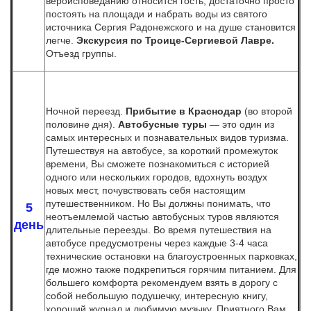
вероисповеданию относится гость, достаточно просто
постоять на площади и набрать воды из святого
источника Сергия Радонежского и на душе становится
легче.
Экскурсия по Троице-Сергиевой Лавре.
Отъезд группы.
Ночной переезд.
Прибытие в Краснодар
(во второй
половине дня).
Автобусные туры
— это один из
самых интересных и познавательных видов туризма.
Путешествуя на автобусе, за короткий промежуток
времени, Вы сможете познакомиться с историей
одного или нескольких городов, вдохнуть воздух
новых мест, почувствовать себя настоящим
путешественником. Но Вы должны понимать, что
5
неотъемлемой частью автобусных туров являются
день
длительные переезды. Во время путешествия на
автобусе предусмотрены через каждые 3-4 часа
технические остановки на благоустроенных парковках,
где можно также подкрепиться горячим питанием. Для
большего комфорта рекомендуем взять в дорогу с
собой небольшую подушечку, интересную книгу,
хороший журнал и любимую музыку. Приятного Вам