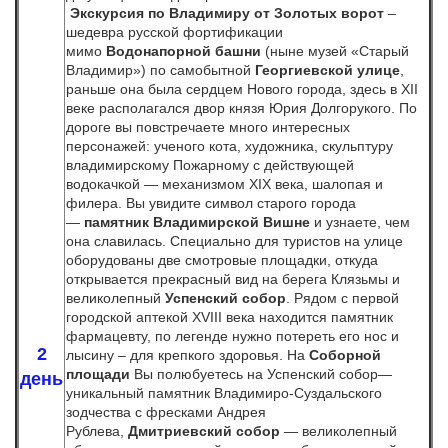
Экскурсия по Владимиру от Золотых ворот
–
шедевра русской фортификации
мимо
Водонапорной башни
(ныне музей «Старый
Владимир») по самобытной
Георгиевской улице
,
раньше она была сердцем Нового города, здесь в XII
веке располагался двор князя Юрия Долгорукого. По
дороге вы повстречаете много интересных
персонажей: ученого кота, художника, скульптуру
владимирскому Пожарному с действующей
водокачкой — механизмом XIX века, шалопая и
филера. Вы увидите символ старого города
—
памятник Владимирской Вишне
и узнаете, чем
она славилась.
Специально для туристов на улице
оборудованы две смотровые площадки, откуда
открывается прекрасный вид на берега Клязьмы и
великолепный
Успенский собор
. Рядом с первой
городской аптекой XVIII века находится памятник
фармацевту, по легенде нужно потереть его нос и
2
лысину – для крепкого здоровья. На
Соборной
площади
Вы полюбуетесь на Успенский собор—
день
уникальный памятник Владимиро-Суздальского
зодчества с фресками Андрея
Рублева,
Дмитриевский собор
— великолепный