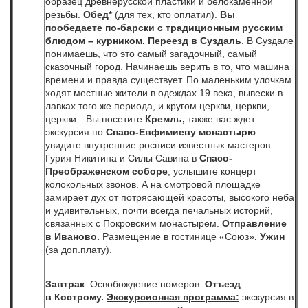
образец древнерусской пластики и белокаменной
резьбы.
Обед*
(для тех, кто оплатил).
Вы
пообедаете по-барски с традиционным русским
блюдом – курником.
Переезд в Суздаль
. В Суздале
понимаешь, что это самый загадочный, самый
сказочный город. Начинаешь верить в то, что машина
времени и правда существует. По маленьким улочкам
ходят местные жители в одеждах 19 века, вывески в
лавках того же периода, и кругом церкви, церкви,
церкви…Вы посетите
Кремль,
также вас ждет
экскурсия по
Спасо-Евфимиеву монастырю
:
увидите внутренние росписи известных мастеров
Гурия Никитина и Силы Савина в
Спасо-
Преображенском соборе
, услышите концерт
колокольных звонов. А на смотровой площадке
замирает дух от потрясающей красоты, высокого неба
и удивительных, почти всегда печальных историй,
связанных с Покровским монастырем.
Отправление
в Иваново.
Размещение в гостинице «Союз»
. Ужин
(за доп.плату).
Завтрак
. Освобождение номеров.
Отъезд
в Кострому.
Экскурсионная программа:
экскурсия в