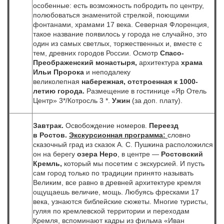
особенные: есть возможность побродить по центру,
полюбоваться знаменитой стрелкой, поющими
фонтанами, храмами 17 века. Северная Флоренция,
такое название появилось у города не случайно, это
один из самых светлых, торжественных и, вместе с
тем, древних городов России. Осмотр
Спасо-
Преображенский монастыря,
архитектура
храма
Ильи Пророка
и неподалеку
великолепная
набережная, отстроенная к 1000-
летию города.
Размещение в гостинице «Яр Отель
Центр» 3*/Котросль 3 *.
Ужин
(за доп. плату).
Завтрак.
Освобождение номеров.
Переезд
в Ростов.
Экскурсионная программа:
словно
сказочный град из сказок А. С. Пушкина расположился
он на берегу
озера Неро
, в центре —
Ростовский
Кремль,
который мы посетим с экскурсией. И пусть
сам город только по традиции принято называть
Великим, все равно в древней архитектуре кремля
ощущаешь величие, мощь. Любуясь фресками 17
века, узнаются библейские сюжеты. Многие туристы,
гуляя по кремлевской территории и переходам
Кремля, вспоминают кадры из фильма «Иван