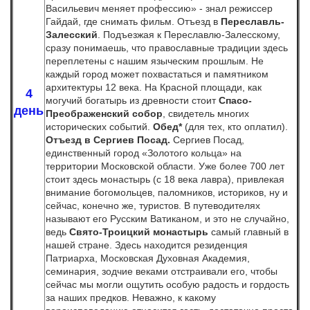
Васильевич меняет профессию» - знал режиссер
Гайдай, где снимать фильм. Отъезд в
Переславль-
Залесский
. Подъезжая к Переславлю-Залесскому,
сразу понимаешь, что православные традиции здесь
переплетены с нашим языческим прошлым. Не
каждый город может похвастаться и памятником
архитектуры 12 века. На Красной площади, как
4
могучий богатырь из древности стоит
Спасо-
день
Преображенский собор
, свидетель многих
исторических событий.
Обед*
(для тех, кто оплатил).
Отъезд в Сергиев Посад.
Сергиев Посад,
единственный город «Золотого кольца» на
территории Московской области. Уже более 700 лет
стоит здесь монастырь (с 18 века лавра), привлекая
внимание богомольцев, паломников, историков, ну и
сейчас, конечно же, туристов. В путеводителях
называют его Русским Ватиканом, и это не случайно,
ведь
Свято-Троицкий монастырь
самый главный в
нашей стране. Здесь находится резиденция
Патриарха, Московская Духовная Академия,
семинария, зодчие веками отстраивали его, чтобы
сейчас мы могли ощутить особую радость и гордость
за наших предков. Неважно, к какому