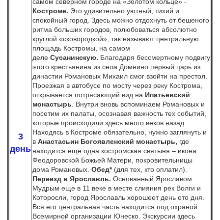
самом северном городе на «Золотом кольце» -
Костроме.
Это удивительно уютный, тихий и
спокойный город. Здесь можно отдохнуть от бешеного
ритма больших городов, полюбоваться абсолютно
круглой «сковородкой», так называют центральную
площадь Костромы, на самом
деле
Сусанинскую.
Благодаря бессмертному подвигу
этого крестьянина из села Домнино первый царь из
династии Романовых Михаил смог взойти на престол.
Проезжая в автобусе по мосту через реку Кострома,
открывается потрясающий вид на
Ипатьевский
монастырь
. Внутри вновь вспоминаем Романовых и
посетим их палаты, осознавая важность тех событий,
которые происходили здесь много веков назад.
Находясь в Костроме обязательно, нужно заглянуть и
3
в
Анастасьин Богоявленский монастырь,
где
день
находится еще одна костромская святыня – икона
Феодоровской Божьей Матери, покровительницы
дома Романовых.
Обед*
(для тех, кто оплатил).
Переезд в Ярославль.
Основанный Ярославом
Мудрым еще в 11 веке в месте слияния рек Волги и
Которосли, город Ярославль хорошеет день ото дня.
Вся его центральная часть находится под охраной
Всемирной организации Юнеско. Экскурсии здесь