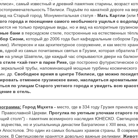
билиси», самый известный и древний памятник старины, возраст кот
достопримечательность Тбилиси. Подъём по канатной дороге на вер
ид на Старый город. Монументальная статуя -
Мать Картли
(или 
ого города и
посещение самого необычного ущелья с водопад
аются не только природные виды, но и вид на колоритные грузинс
рные бани
в персидском стиле, построенные на естественных тёпл
бор Сиони,
который до 2006 года был кафедральным собором Груз
име). Интересен и как архитектурное сооружение, и как место хра
но,
одной из самых почитаемых святых в Грузии, которая обратила 
зе
на улице Шавтели
,
где каждый час открываются двери на балкон
 стиле «хай-тек» в парке Рике,
где построено футуристическое 
ой зеркальной трубы, напоминающей мощные турбины космического
мн. др.
Свободное время в центре Тбилиси, где можно посиде
ировать отменное грузинское вино, насладиться ароматным
ться по улицам Старого уютного города и увидеть всю красот
ение в отель.
рограмма:
Город Мцхета -
место, где в 334 году Грузия приняла х
й Православной Церкви.
Прогулка по уютным улочкам старого г
ящий столп") - памятник всемирного наследия ЮНЕСКО. Светицхов
зодчества, но и усыпальница династии Багратиони с XIII века, это
и Апостолов. Это один из самых больших храмов страны. В совреме
роек. В Светицховели хранятся довольно важные реликвии:
Живот