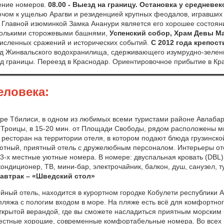
ение номеров.
08.00 - Выезд на границу.
Остановка у
средневек
ом к ущелью Арагви и резиденцией крупных феодалов, игравших 
а. Главной изюминкой Замка Ананури является его хорошее состоя
колькими сторожевыми башнями,
Успенский собор, Храм Девы Ма
исленных сражений и исторических событий.
С 2012 года крепос
д Жинвальского водохранилища, сдерживающего изумрудно-зеленые
 границы. Переезд в Краснодар. Ориентировочное прибытие в Крас
еловека:
тре Тбилиси, в одном из любимых всеми туристами районе Авлабари
й Троицы, в 15-20 мин. от Площади Свободы, рядом расположены м
ь ресторан на территории отеля, в котором подают блюда грузинск
 уютный, приятный отель с дружелюбным персоналом. Интерьеры о
, 3-х местные уютные номера. В номере: двуспальная кровать (DBL
ондиционер, ТВ, мини-бар, электрочайник, балкон, душ, санузел, 
автрак – «Шведский стол»
йный отель, находится в курортном городке Кобулети республики А
 пляжа с пологим входом в море. На пляже есть всё для комфортно
ткрытой верандой, где вы сможете насладиться приятным морским б
 местные хорошие, современные комфортабельные номера. Во всех 