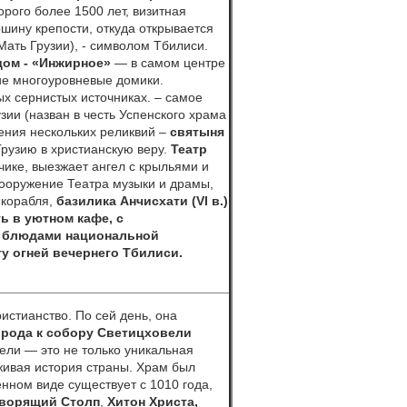
орого более 1500 лет, визитная
шину крепости, откуда открывается
Мать Грузии), - символом Тбилиси.
ом - «Инжирное»
— в самом центре
кие многоуровневые домики.
ых сернистых источниках. – самое
ии (назван в честь Успенского храма
нения нескольких реликвий –
святыня
Грузию в христианскую веру.
Театр
чике, выезжает ангел с крыльями и
сооружение Театра музыки и драмы,
 корабля,
базилика Анчисхати (VI в.)
ть в уютном кафе,
с
и блюдами национальной
у огней вечернего Тбилиси.
ристианство. По сей день, она
орода к собору Светицховели
ели — это не только уникальная
 живая история страны. Храм был
нном виде существует с 1010 года,
ворящий Столп
,
Хитон Христа,