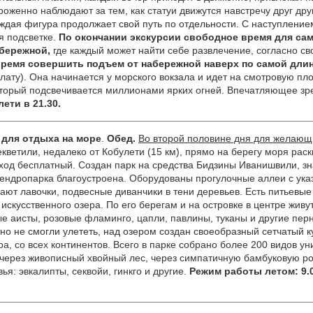
роженно наблюдают за тем, как статуи движутся навстречу друг дру
каждая фигура продолжает свой путь по отдельности. С наступлени
я подсветке.
По окончании экскурсии свободное время для са
бережной,
где каждый может найти себе развлечение, согласно св
время совершить подъем от набережной наверх по самой длин
 плату). Она начинается у морского вокзала и идет на смотровую п
оторый подсвечивается миллионами ярких огней. Впечатляющее з
лети в 21.30.
для отдыха на море
.
Обед.
Во второй половине дня для желающ
кветили, недалеко от Кобулети (15 км), прямо на берегу моря рас
од бесплатный. Создан парк на средства Бидзины Иванишвили, зна
ендропарка благоустроена. Оборудованы прогулочные аллеи с ука
гают лавочки, подвесные диванчики в тени деревьев. Есть питьевы
 искусственного озера. По его берегам и на островке в центре живу
ые аисты, розовые фламинго, цапли, павлины, туканы и другие перн
 но не смогли улететь, над озером создан своеобразный сетчатый к
а, со всех континентов. Всего в парке собрано более 200 видов ун
 через живописный хвойный лес, через симпатичную бамбуковую ро
ья: эвкалипты, секвойи, гинкго и другие.
Режим работы
летом:
9.