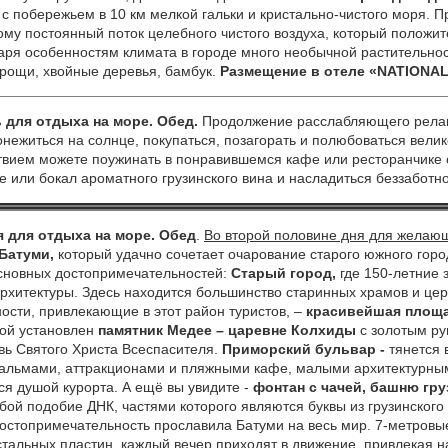
с побережьем в 10 км мелкой гальки и кристально-чистого моря. 
ому постоянный поток целебного чистого воздуха, который положит
аря особенностям климата в городе много необычной растительнос
 рощи, хвойные деревья, бамбук.
Размещение в отеле «
NATIONA
для отдыха на море.
Обед.
Продолжение расслабляющего
рела
понежиться на солнце, покупаться, позагорать и полюбоваться вел
твием можете поужинать в понравившемся кафе или ресторанчике 
е или бокал ароматного грузинского вина и насладиться беззаботн
 для отдыха на море
.
Обед
.
Во второй половине дня для желающ
 Батуми,
который
удачно сочетает очарование старого южного гор
основных достопримечательностей:
Старый город,
где 150-летние
рхитектуры. Здесь находится большинство старинных храмов и цер
ости, привлекающие в этот район туристов, –
красивейшая площ
рой установлен
памятник Медее – царевне Колхиды
с золотым ру
вь Святого Христа Всеспасителя.
Приморский бульвар -
тянется 
альмами, аттракционами и пляжными кафе, малыми архитектурны
ся душой курорта. А ещё вы увидите -
фонтан с чачей, башню гр
ой подобие ДНК, частями которого являются буквы из грузинског
остопримечательность прославила Батуми на весь мир. 7-метровы
тальных пластин, каждый вечер приходят в движение, привлекая 