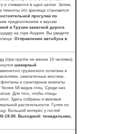
гу и сливаются в одно целое. Затем,
ем темноты это зрелище становится
мостоятельной прогулки по
оим предпочтениям и вкусам.
ной в Грузии
канатной дороге
лощадку на горе Анурия. Вы увидите
релище.
Отправление автобуса в
их
(при группе не менее 15 человек),
кинулся
шикарный
менитого грузинского политика и
зателями, симпатичные мостики,
е фонтаны и санитарные комнаты.
т более 58 видов птиц. Среди них
атые. Для того, чтобы птицы
упол. Здесь собраны и вековые
икальной растительности. Гуляя по
щу. Большой интерес у гостей
00-19.00. Выходной: понедельник,