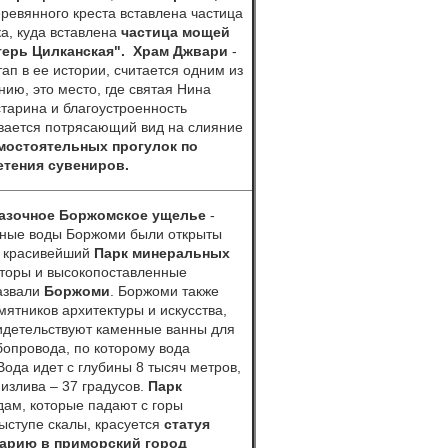
ревянного креста вставлена частица
а, куда вставлена
частица мощей
ерь Цилканская".
Храм
Джвари
-
тап в ее истории, считается одним из
ю, это место, где святая Нина
тарина и благоустроенность
вается потрясающий вид на слияние
мостоятельных прогулок по
етения сувениров.
казочное Боржомское ущелье
-
ьные воды Боржоми были открыты
ся красивейший
Парк минеральных
аторы и высокопоставленные
назвали
Боржоми
. Боржоми также
ятников архитектуры и искусства,
видетельствуют каменные ванны для
бопровода, по которому вода
Вода идет с глубины 8 тысяч метров,
излива – 37 градусов.
П
арк
дам, которые падают с горы
ыступе скалы, красуется
статуя
жарию
в приморский город