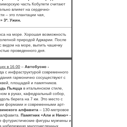
Приморскую часть Кобулети считают
ельно влияет на сердечно-
ти ‒ это плантации чая,
L
» 3*.
Ужин.
кса на море. Хорошая возможность
иколепной природой Аджарии. После
с видом на море, выпить чашечку
остью проведенного дня.
их в 16.00
–
Автобусно -
ода с инфраструктурой современного
 здания гармонично сосуществуют с
квей, площадей и памятников.
адь Пьяцца
в итальянском стиле,
ном в руках, кафедральный собор,
вдоль берега на 7 км. Это место с
ми формами и современными арт-
узинского алфавита
– 130-метровое
о алфавита.
Памятник «Али и Нино»
-
е футуристические фигуры мужчины и
на набережную многочисленных