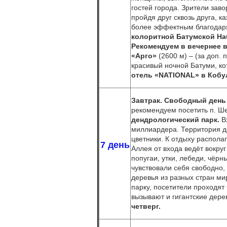
гостей города. Зрители заво
пройдя друг сквозь друга, 
более эффектным благодар
колоритной Батумской На
Р
екомендуем в вечернее 
«Арго»
(2600 м) – (за доп.
красивый ночной Батуми, к
отель «
NATIONAL
» в Кобу
Завтрак.
Свободный день 
рекомендуем посетить п. Ше
дендрологический парк.
Вх
миллиардера. Территория д
цветники. К отдыху распола
7 день
Аллея от входа ведёт вокруг
попугаи, утки, лебеди, чёрн
чувствовали себя свободно,
деревья из разных стран мир
парку, посетители проходят
вызывают и гигантские дерев
четверг.