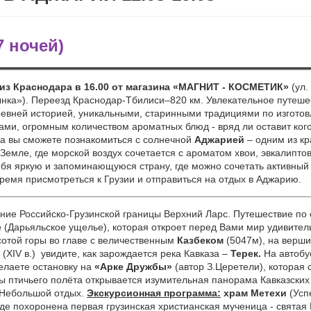
7
ночей)
 из Краснодара в 16.00 от магазина «МАГНИТ - КОСМЕТИК»
(ул.
ынка»). Переезд Краснодар-Тбилиси–820 км. Увлекательное путеш
древней историей, уникальными, старинными традициями по изгото
ами, огромным количеством ароматных блюд - вряд ли оставит ко
ура вы сможете познакомиться с солнечной
Аджарией
– одним из к
Земле, где морской воздух сочетается с ароматом хвои, эвкалипто
ебя яркую и запоминающуюся страну, где можно сочетать активный
ремя присмотреться к Грузии и отправиться на отдых в Аджарию.
ие Российско-Грузинской границы Верхний Ларс. Путешествие по о
е
(Дарьяльское ущелье), которая откроет перед Вами мир удивител
отой горы во главе с величественным
Казбеком
(5047м), на верши
(XIV в.) увидите, как зарождается река Кавказа –
Терек.
На автобу
делаете остановку на
«Арке Дружбы»
(автор З.Церетели), которая
оты птичьего полёта открывается изумительная панорама Кавказских
Небольшой отдых.
Экскурсионная программа:
храм Метехи
(Успе
 где похоронена первая грузинская христианская мученица - свята