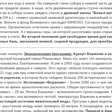
тся все еще в земле. На северной стене собора в нижней части де
м приделе храма, в нише, есть деревянная модель ступни человек
к же в соборе можно увидеть список
с древней иконы "Божья мат
а
(VII в.) - символ грузинской храмовой архитектуры и важнейший э
зе. Внесен в фонд Всемирного наследия ЮНЕСКО. Согласно предани
ана. Органическое сочетание храма с окружающим ландшафтом, с
печатление. А с вершины горы,
на которой расположен храм откры
ние в отель.
Во второй половине дня свободное время для са
рных бань, магазинов винной, сырной продукции, для приобр
ние номеров.
Экскурсионная программа:
К
урорт Боржоми и с
русской монаршей семьи Романовых. Мало кто знает, что минерал
и назывались Екатерининскими. И уже в 1850 году начал создавать
тройками дворцов и скверов. Этот курорт любили посещать импер
921 году уже при советской власти курорт причислили к городам и 
им ущельем,
в котором
было найдено больше 200 исторических пам
и и крепости.
Источникам «Боржоми»
– более 1000 лет, о чем с
не во время археологических раскопок; Общая протяженность тру
ливают, – 25 км; Регион Боржоми – вулканического происхождения. 
На «волю» она выливается теплой: температура Боржоми в момент 
настоящий источник живительной воды.
Прогулка к двум водопа
— расстояние между ними примерно 30 метров. А посередине, на в
тянутой руке огонь, добытый им для человечества.
Переезд в Ад