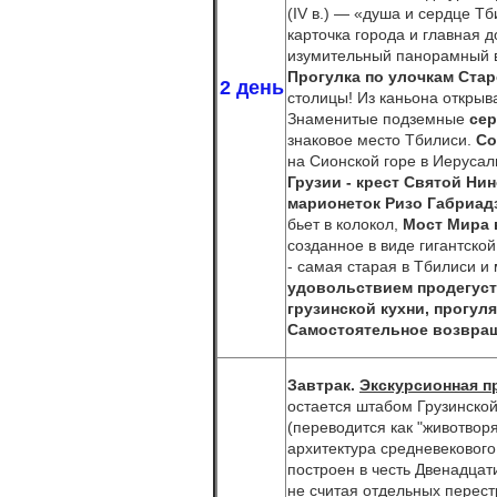
(IV в.) — «душа и сердце Т
карточка города и главная 
изумительный панорамный в
Прогулка по
улочкам Стар
2 день
столицы! Из каньона открыв
Знаменитые подземные
се
знаковое место Тбилиси.
Со
на Сионской горе в Иерусал
Грузии - крест Святой Ни
марионеток Ризо Габриад
бьет в колокол,
Мост Мира в
созданное в виде гигантск
- самая старая в Тбилиси и 
удовольствием продегуст
грузинской кухни,
прогуля
Самостоятельное возвращ
Завтрак.
Экскурсионная п
остается штабом Грузинско
(переводится как "животвор
архитектура средневекового 
построен в честь Двенадцат
не считая отдельных перест