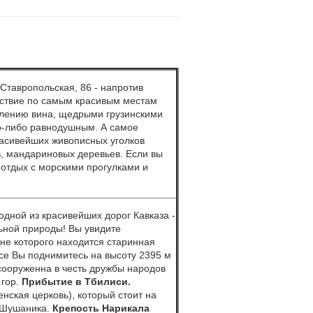
 Ставропольская, 86 - напротив
ествие по самым красивым местам
влению вина, щедрыми грузинскими
го-либо равнодушным. А самое
расивейших живописных уголков
в, мандариновых деревьев. Если вы
 отдых с морскими прогулками и
дной из красивейших дорог Кавказа -
ьной природы! Вы увидите
не которого находится старинная
се Вы поднимитесь на высоту 2395 м
 сооруженна в честь дружбы народов
 гор.
Прибытие в Тбилиси.
нская церковь), который стоит на
я Шушаника.
Крепость Нарикала