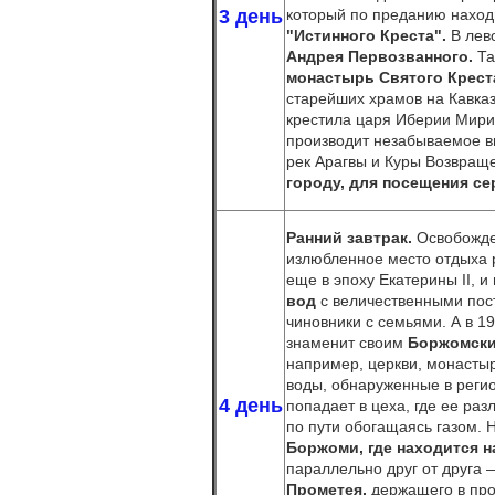
3 день
который по преданию находи
"Истинного Креста".
В лево
Андрея Первозванного.
Та
монастырь Святого Крест
старейших храмов на Кавка
крестила царя Иберии Мири
производит незабываемое в
рек Арагвы и Куры Возвраще
городу, для посещения се
Ранний завтрак.
Освобожде
излюбленное место отдыха 
еще в эпоху Екатерины II, 
вод
с величественными пос
чиновники с семьями. А в 1
знаменит своим
Боржомск
например, церкви, монастыр
воды, обнаруженные в регио
4 день
попадает в цеха, где ее раз
по пути обогащаясь газом. 
Боржоми,
где находится 
параллельно друг от друга 
Прометея,
держащего в про