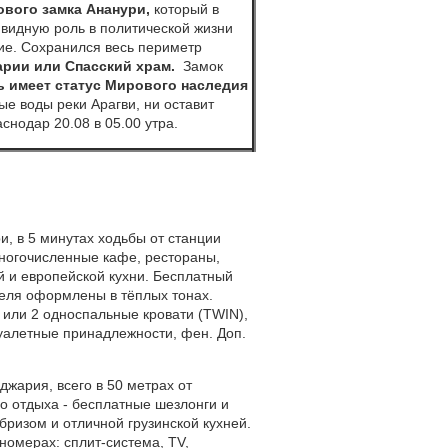
ового замка Ананури,
который
в
видную роль в политической жизни
ние. Сохранился весь периметр
рии или Спасский храм.
Замок
ть имеет статус Мирового наследия
 воды реки Арагви, ни оставит
нодар 20.08 в 05.00 утра.
, в 5 минутах ходьбы от станции
ногочисленные кафе, рестораны,
ой и европейской кухни. Бесплатный
теля оформлены в тёплых тонах.
) или 2 односпальные кровати (TWIN),
туалетные принадлежности, фен. Доп.
джария, всего в 50 метрах от
го отдыха - бесплатные шезлонги и
ризом и отличной грузинской кухней.
номерах: сплит-система, TV,