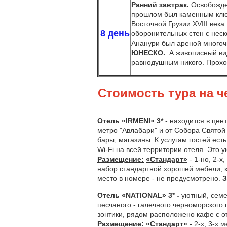
Ранний завтрак.
Освобожд
прошлом был каменным ключ
Восточной Грузии XVIII век
8
день
оборонительных стен с нес
Ананури был ареной многоч
ЮНЕСКО.
А живописный ви
равнодушным никого. Проход
Стоимость тура на ч
Отель «
IRMENI
» 3*
- находится в цен
метро "Авлабари" и от Собора Свято
бары, магазины. К услугам гостей ест
Wi-Fi на всей территории отеля. Это
Размещение:
«Стандарт»
- 1-но, 2-х
набор стандартной хорошей мебели, к
место в номере - не предусмотрено.
З
Отель «
NATIONAL
» 3*
-
уютный, семе
песчаного - галечного черноморского
зонтики, рядом расположено кафе с о
Размещение: «Стандарт»
- 2-х, 3-х