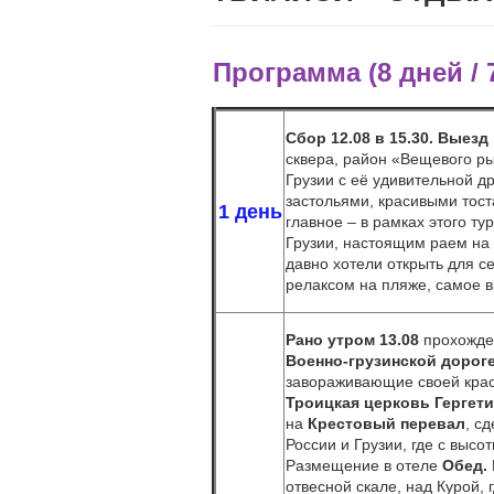
Программа (
8
дней /
Сбор
12.08
в 15.30. Выезд
сквера, район «Вещевого р
Грузии с её удивительной 
застольями, красивыми тост
1 день
главное – в рамках этого т
Грузии, настоящим раем на 
давно хотели открыть для с
релаксом на пляже, самое в
Рано утром 13.08
прохожден
Военно-грузинской дорог
завораживающие своей крас
Троицкая церковь Гергети
на
Крестовый перевал
, с
России и Грузии, где с выс
Размещение в отеле
Обед.
отвесной скале, над Курой,