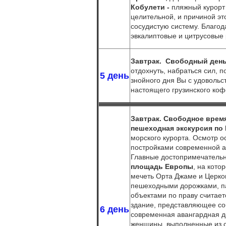
Кобулети -
пляжный курорт 
целительной, и причиной эт
сосудистую систему. Благод
эвкалиптовые и цитрусовые
Завтрак.
Свободный день 
отдохнуть, набраться сил, 
5 день
знойного дня Вы с удовольс
настоящего грузинского коф
Завтрак.
Свободное время
пешеходная
экскурсия по
морского курорта. Осмотр 
постройками современной а
Главные достопримечательн
площадь Европы
, на кото
мечеть Орта Джаме и Церко
пешеходными дорожками, п
объектами по праву считает
здание, представляющее соб
6 день
современная авангардная д
женщины, выполненные из с