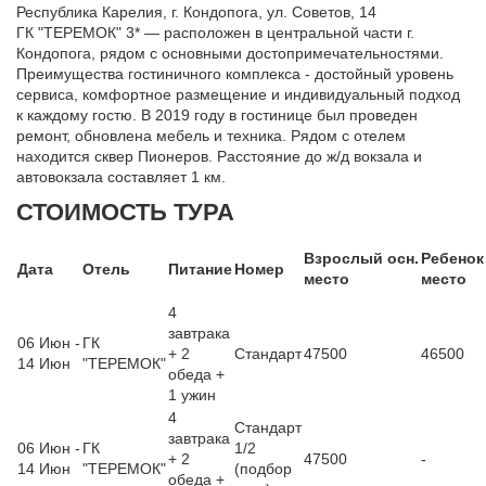
Республика Карелия, г. Кондопога, ул. Советов, 14
ГК "ТЕРЕМОК" 3* — расположен в центральной части г.
Кондопога, рядом с основными достопримечательностями.
Преимущества гостиничного комплекса - достойный уровень
сервиса, комфортное размещение и индивидуальный подход
к каждому гостю. В 2019 году в гостинице был проведен
ремонт, обновлена мебель и техника. Рядом с отелем
находится сквер Пионеров. Расстояние до ж/д вокзала и
автовокзала составляет 1 км.
СТОИМОСТЬ ТУРА
Взрослый осн.
Ребенок
Дата
Отель
Питание
Номер
место
место
4
завтрака
06 Июн -
ГК
+ 2
Стандарт
47500
46500
14 Июн
"ТЕРЕМОК"
обеда +
1 ужин
4
Стандарт
завтрака
06 Июн -
ГК
1/2
+ 2
47500
-
14 Июн
"ТЕРЕМОК"
(подбор
обеда +