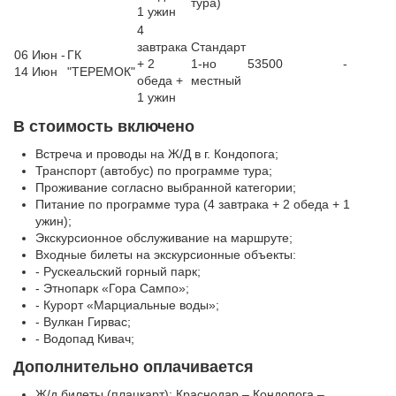
тура)
1 ужин
4
завтрака
Стандарт
06 Июн -
ГК
+ 2
1-но
53500
-
14 Июн
"ТЕРЕМОК"
обеда +
местный
1 ужин
В стоимость включено
Встреча и проводы на Ж/Д в г. Кондопога;
Транспорт (автобус) по программе тура;
Проживание согласно выбранной категории;
Питание по программе тура (4 завтрака + 2 обеда + 1
ужин);
Экскурсионное обслуживание на маршруте;
Входные билеты на экскурсионные объекты:
- Рускеальский горный парк;
- Этнопарк «Гора Сампо»;
- Курорт «Марциальные воды»;
- Вулкан Гирвас;
- Водопад Кивач;
Дополнительно оплачивается
Ж/д билеты (плацкарт): Краснодар – Кондопога –