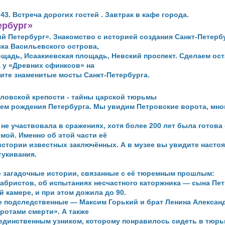
3. Встреча дорогих гостей . Завтрак в кафе города.
ербург»
й Петербург». Знакомство с историей создания Санкт-Петерб
лка Васильевского острова,
щадь, Исаакиевская площадь, Невский проспект. Сделаем
ост
 у «Древних сфинксов» на
ите знаменитые мосты Санкт-Петербурга.
ловской крепости -
тайны царской тюрьмы
нем рождения Петербурга. Мы увидим Петровские ворота,
мно
не участвовала в сражениях, хотя более 200 лет была готова
мой. Именно об этой части её
истории известных заключённых. А в музее вы увидите
насто
тукивания.
е загадочные истории, связанные с её тюремным прошлым:
кабристов, об испытаниях несчастного каторжника — сына Пет
й камере, и при этом дожила до 90.
е подследственные — Максим Горький и брат Ленина Алексан
ротами смерти». А также
 единственным узником, которому понравилось сидеть в тюр