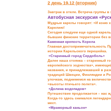
2 день 19.12 (вторник)
Завтрак в отеле. Встреча группы в
Автобусная экскурсия «Рус
Мудрые карелы говорят: «И коню х
Карелию!
Сегодня следуем еще одной карельск
бывшие финские территории без виз
Каменная крепость Корела
Главная достопримечательность Пр
истории Карельского перешейка.
«Старинный город Сердоболь»
Далее наша стоянка – старинный г
европейского зодчества», имеющий
названия, и принадлежавший в раз
традиций Швеции, Финляндии и Ро
улочкам, поднимемся на величеств
«высоты птичьего полета».
«Долина водопадов»
Путешествие продолжается – нас ж
Когда-то здесь снимался легендар
мест.
«Мраморный каньон»