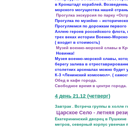
в Кронштадт кораблей. Возведенны
морского могущества нашей страны
Прогулка экскурсия по парку «Ост
Прогулка по музейно – историческ
Прогуляемся по дорожкам первого 
Аллею героев российского флота, 
трех веках истории Военно-Морско
( входит в стоимость)
Музей военно-морской славы в Кр
Новинка!
Музея военно-морской славы, кото
берегу залива в отреставрирован
столетних арсеналах можно будет 
К-3 «Ленинский комсомол». ( само
Обед в кафе города.
Свободное время в центре города.
4 день 21.12 (четверг)
Завтрак . Встреча группы в холле 
Царское Село - летняя рез
Екатерининский дворец в Пушкине
метров, северный корпус увенчан