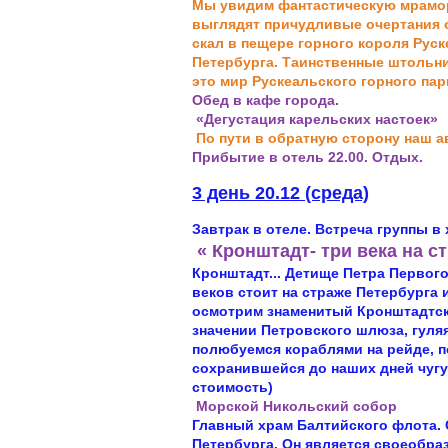
Мы увидим фантастическую мрамо
выглядят причудливые очертания
скал в пещере горного короля Рус
Петербурга. Таинственные штольни 
это мир Рускеальского горного пар
Обед в кафе города.
«Дегустация карельских настоек»
По пути в обратную сторону наш а
Прибытие в отель 22.00. Отдых.
3 день 20.12 (среда)
Завтрак в отеле. Встреча группы в
« Кронштадт- три века на с
Кронштадт... Детище Петра Первог
веков стоит на страже Петербурга 
осмотрим знаменитый Кронштадтск
значении Петровского шлюза, гуляя
полюбуемся кораблями на рейде, 
сохранившейся до наших дней чугу
стоимость)
Морской Никольский собор
Главный храм Балтийского флота.
Петербурга. Он является своеобр