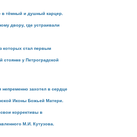
е
в тёмный и душный карцер.
ому двору, где устраивали
из
которых стал первым
ой
стоянке у Петроградской
 и
непременно захотел в сердце
анской
Иконы Божьей Матери.
а
свои коррективы в
вленного М.И. Кутузова.