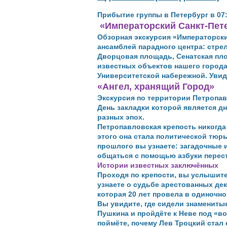
Прибытие группы в Петербург в 07:4
«Императорский Санкт-Пет
Обзорная экскурсия «Императорски
ансамблей парадного центра: стре
Дворцовая площадь, Сенатская пло
известных объектов нашего города
Университетской набережной. Увид
«Ангел, хранящий Город»
Экскурсия по территории Петропав
День закладки которой является д
разных эпох.
Петропавловская крепость никогда 
этого она стала политической тюрь
прошлого вы узнаете: загадочные 
общаться с помощью азбуки перес
Истории известных заключённых
Проходя по крепости, вы услышит
узнаете о судьбе арестованных де
которая 20 лет провела в одиночно
Вы увидите, где сидели знамениты
Пушкина и пройдёте к Неве под «во
поймёте, почему Лев Троцкий стал