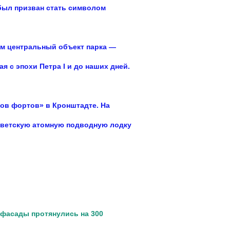
 был
призван стать символом
им
центральный объект парка —
ная
с эпохи Петра I и до наших дней.
ров
фортов» в Кронштадте. На
ветскую атомную подводную лодку
фасады протянулись на 300