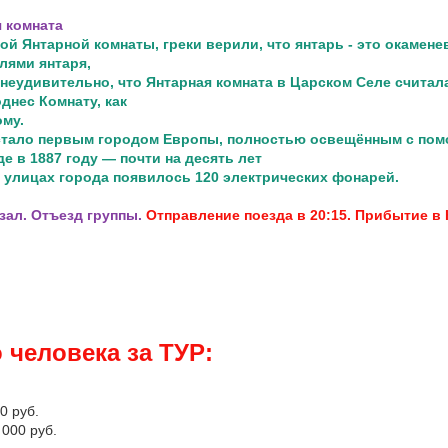
 комната
й Янтарной комнаты, греки верили, что янтарь - это
окамене
лями янтаря,
неудивительно, что Янтарная комната в Царском Селе счита
днес Комнату, как
му.
стало первым городом Европы, полностью освещённым с
пом
е в 1887 году — почти на десять лет
а улицах города появилось 120 электрических фонарей.
зал. Отъезд группы.
Отправление поезда в 20:15. Прибытие в 
 человека за ТУР:
0 руб.
000 руб.