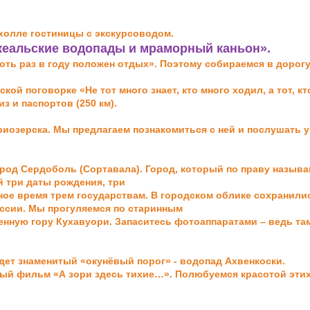
 холле гостиницы с экскурсоводом.
кеальские водопады и мраморный каньон».
оть раз в году положен отдых». Поэтому собираемся в дорог
ой поговорке «Не тот много знает, кто много ходил, а тот, к
 и паспортов (250 км).
иозерска. Мы предлагаем познакомиться с ней и послушать
у
ород Сердоболь (Сортавала). Город, который по праву назыв
 три даты рождения, три
ное время трем государствам. В городском облике сохранил
ссии. Мы прогуляемся по старинным
енную гору Кухавуори. Запаситесь фотоаппаратами – ведь т
дет знаменитый «окунёвый порог» - водопад Ахвенкоски.
ный фильм «А зори здесь тихие…». Полюбуемся красотой эти