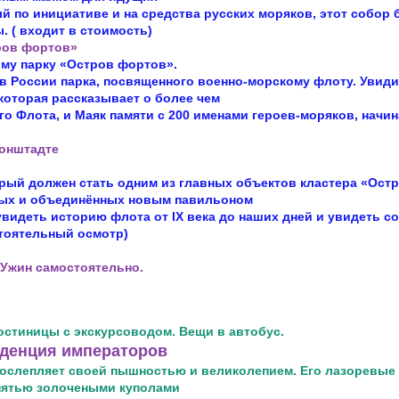
й по инициативе и на средства русских моряков, этот собор
. ( входит в стоимость)
ров фортов»
ому парку «Остров фортов».
в России парка, посвященного военно-морскому флоту. Увид
которая рассказывает о более чем
го Флота, и Маяк памяти с 200 именами героев-моряков, начи
онштадте
рый должен стать одним из главных объектов кластера «Ост
ных и объединённых новым павильоном
увидеть историю флота от IX века до наших дней и увидеть
со
стоятельный осмотр)
 Ужин самостоятельно.
гостиницы с экскурсоводом. Вещи в автобус.
иденция императоров
 ослепляет своей пышностью и великолепием. Его лазоревые
 пятью золочеными куполами