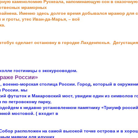
рную каменоломню Рускеала, напоминающую сон в
сказочную
 отвесных мраморных
кеайнена. Именно здесь долгое время добывался мрамор для
с
и гроты, утес Иван-да-Марья, – всё
ка.
втобус сделает остановку в городке Лахденпохья.
Дегустация 
 холле гостиницы с экскурсоводом.
траже России»
о, военно-морская столица России. Город, который в
окружени
и России. мы
ий футшток и Макаровский мост, увидим один из символов
г
 по петровскому парку,
подойдем к недавно установленном памятнику «Триумф
россий
нной мостовой. ( входит в
 Собор расположен на самой высокой точке острова и в хор
азным маяком для идущих