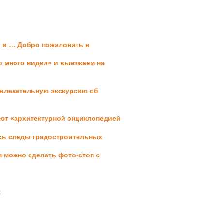
у и
… Добро пожаловать в
то
много видел» и выезжаем на
влекательную экскурсию об
ают
«архитектурной энциклопедией
ись
следы градостроительных
ам
можно сделать фото-стоп с
х