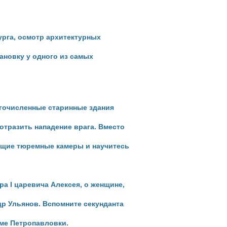
урга, осмотр архитектурных
ановку у одного из самых
гочисленные старинные здания
отразить нападение врага. Вместо
ящие тюремные камеры и научитесь
ра I
царевича Алексея, о женщине,
др
Ульянов. Вспомните секунданта
ьме
Петропавловки.