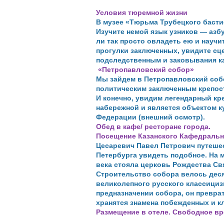
Условия тюремной жизни
В музее «Тюрьма Трубецкого басти
Изучите немой язык узников — азб
ли так просто овладеть ею и науч
прогулки заключенных, увидите сц
подследственным и заковывания к
«Петропавловский собор»
Мы зайдем в Петропавловский соб
политическим заключенным крепос
И конечно, увидим легендарный кр
набережной и является объектом к
Федерации (внешний осмотр).
Обед в кафе/ ресторане города.
Посещение Казанского Кафедральн
Цесаревич Павел Петрович путешес
Петербурга увидеть подобное. На м
века стояла церковь Рождества Св
Строительство собора велось деся
великолепного русского классицизм
предназначении собора, он превра
хранятся знамена побежденных и к
Размещение в отеле. Свободное вр