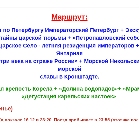
Маршрут:
 по Петербургу Императорский Петербург + Экск
 тайны царской тюрьмы + «Петропавловский собо
Царское Село - летняя резиденция императоров +
Янтарная
 три века на страже России» + Морской Никольск
морской
славы в Кронштадте.
я крепость Корела + «Долина водопадов»+ «Мра
«Дегустация карельских настоек»
енье)
д вокзале 16.12 в 23:20. Поезд прибывает в 23:55 (стоянка по