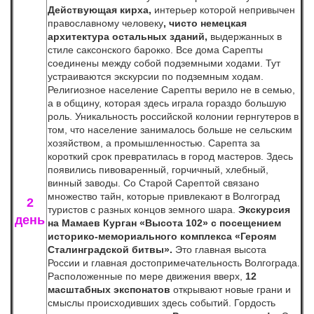
Действующая кирха,
интерьер которой непривычен
православному человеку
, чисто немецкая
архитектура остальных зданий,
выдержанных в
стиле саксонского барокко. Все дома Сарепты
соединены между собой подземными ходами. Тут
устраиваются экскурсии по подземным ходам.
Религиозное население Сарепты верило не в семью,
а в общину, которая здесь играла гораздо большую
роль. Уникальность российской колонии гернгутеров в
том, что население занималось больше не сельским
хозяйством, а промышленностью. Сарепта за
короткий срок превратилась в город мастеров. Здесь
появились пивоваренный, горчичный, хлебный,
винный заводы. Со Старой Сарептой связано
множество тайн, которые привлекают в Волгоград
2
туристов с разных концов земного шара.
Экскурсия
день
на Мамаев Курган «Высота 102» с посещением
историко-мемориального комплекса «Героям
Сталинградской битвы».
Это главная высота
России и главная достопримечательность Волгограда.
Расположенные по мере движения вверх,
12
масштабных экспонатов
открывают новые грани и
смыслы происходивших здесь событий. Гордость