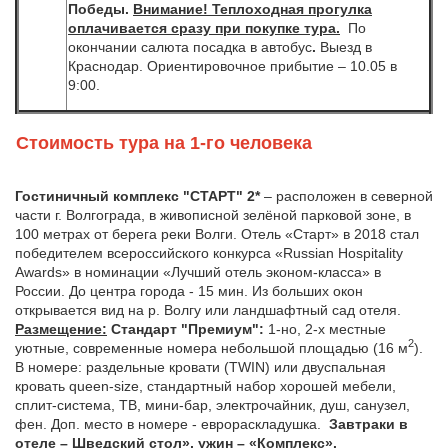
Победы.
Внимание! Теплоходная прогулка
оплачивается сразу при покупке тура.
По
окончании салюта посадка в автобус
.
Выезд в
Краснодар. Ориентировочное прибытие – 10.05 в
9:00.
Стоимость тура на 1-го человека
Гостиничный комплекс "СТАРТ" 2*
– расположен в северной
части г. Волгограда, в живописной зелёной парковой зоне, в
100 метрах от берега реки Волги. Отель «Старт» в 2018 стал
победителем всероссийского конкурса «Russian Hospitality
Awards» в номинации «Лучший отель эконом-класса» в
России. До центра города - 15 мин. Из больших окон
открывается вид на р. Волгу или ландшафтный сад отеля.
Размещение:
Стандарт "Премиум":
1-но, 2-х местные
2
уютные, современные номера небольшой площадью (16 м
).
В номере: раздельные кровати (TWIN) или двуспальная
кровать queen-size, стандартный набор хорошей мебели,
сплит-система, ТВ, мини-бар, электрочайник, душ, санузел,
фен. Доп. место в номере - еврораскладушка.
Завтраки в
отеле – Шведский стол», ужин – «Комплекс».