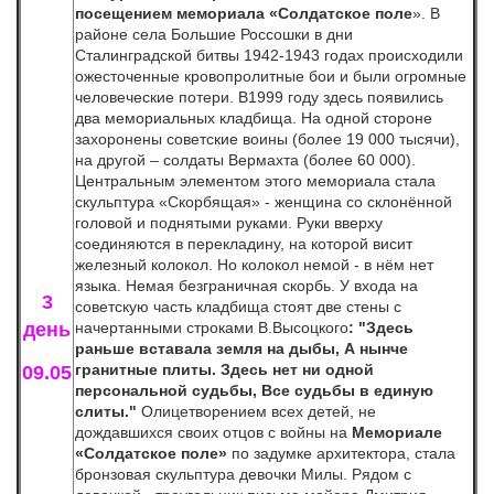
посещением мемориала «Солдатское поле
». В
районе села Большие Россошки в дни
Сталинградской битвы 1942-1943 годах происходили
ожесточенные кровопролитные бои и были огромные
человеческие потери. В1999 году здесь появились
два мемориальных кладбища. На одной стороне
захоронены советские воины (более 19 000 тысячи),
на другой – солдаты Вермахта (более 60 000).
Центральным элементом этого мемориала стала
скульптура «Скорбящая» - женщина со склонённой
головой и поднятыми руками. Руки вверху
соединяются в перекладину, на которой висит
железный колокол. Но колокол немой - в нём нет
языка. Немая безграничная скорбь.
У входа на
3
советскую часть кладбища стоят две стены с
день
начертанными строками В.Высоцкого
: "Здесь
раньше вставала земля на дыбы, А нынче
гранитные плиты. Здесь нет ни одной
09.05
персональной судьбы, Все судьбы в единую
слиты."
Олицетворением всех детей, не
дождавшихся своих отцов с войны на
Мемориале
«Солдатское поле»
по задумке архитектора, стала
бронзовая скульптура девочки Милы. Рядом с