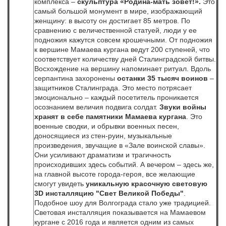
комплекса –
скульптура «Родина-мать зовет!».
Это
самый большой монумент в мире, изображающий
женщину: в высоту он достигает 85 метров. По
сравнению с величественной статуей, люди у ее
подножия кажутся совсем крошечными. От подножия
к вершине Мамаева кургана ведут 200 ступеней, что
соответствует количеству дней Сталинградской битвы.
Восхождение на вершину напоминает ритуал. Вдоль
серпантина захоронены
останки 35 тысяч воинов
–
защитников Сталинграда. Это место потрясает
эмоционально – каждый посетитель проникается
осознанием величия подвига солдат.
Звуки войны
хранят в себе памятники Мамаева кургана
. Это
военные сводки, и обрывки военных песен,
доносящиеся из стен-руин, музыкальные
произведения, звучащие в «Зале воинской славы».
Они усиливают драматизм и трагичность
происходивших здесь событий. А вечером – здесь же,
на главной высоте города-героя, все желающие
смогут увидеть
уникальную красочную световую
3D инсталляцию "Свет Великой Победы"
.
Подобное шоу для Волгограда стало уже традицией.
Световая инсталляция показывается на Мамаевом
кургане с 2016 года и является одним из самых