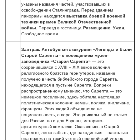
указаны названия частей, участвовавших в
освобождении Сталинграда. Перед зданием
панорамы находится
выставка боевой военной
техники времен Великой Отечественной
войны
. Переезд в гостиницу.
Размещение.
Ужин.
Свободное время.
Завтрак. Автобусная экскурсия «Легенды и были
Старой Сарепты» с посещением музея-
заповедника «Старая Сарепта»
— это
сохранившаяся с XVIII – ХIХ веков колония
религиозного братства гернгутеров, название
получено в честь библейского города Сарепта,
находящегося в пустыне Сарепта. Вопреки
распространенному мнению, что Сарепта — это
немецкое поселение, здесь обитала настоящая
полиэтническая колония: немцы, поляки, англичане,
французы. Этих людей объединяла не
национальность, а вера.
Это уникальный не только
для России, но и для Европы, историко-
архитектурный комплекс. Оказавшись в Старой
Сарепте, легко забыть, где находишься – настолько
она похожа на тихий уютный европейский уголок.