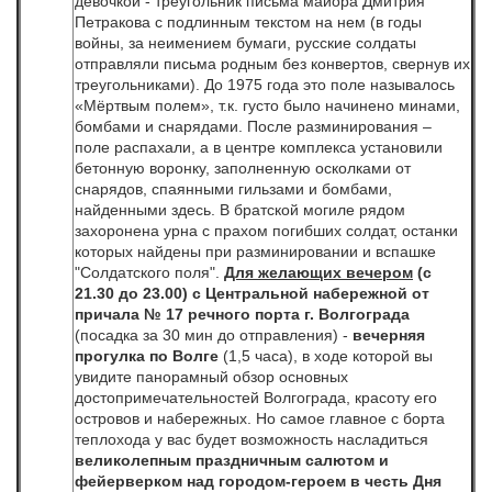
девочкой - треугольник письма майора Дмитрия
Петракова с подлинным текстом на нем (в годы
войны, за неимением бумаги, русские солдаты
отправляли письма родным без конвертов, свернув их
треугольниками). До 1975 года это поле называлось
«Мёртвым полем», т.к. густо было начинено минами,
бомбами и снарядами. После разминирования –
поле распахали, а в центре комплекса установили
бетонную воронку, заполненную осколками от
снарядов, спаянными гильзами и бомбами,
найденными здесь. В братской могиле рядом
захоронена урна с прахом погибших солдат, останки
которых найдены при разминировании и вспашке
"Солдатского поля".
Для желающих вечером
(с
21.30 до 23.00)
с Центральной набережной
от
причала № 17 речного порта г. Волгограда
(посадка за 30 мин до отправления) -
вечерняя
прогулка по Волге
(1,5 часа), в ходе которой вы
увидите панорамный обзор основных
достопримечательностей Волгограда, красоту его
островов и набережных. Но самое главное с борта
теплохода у вас будет возможность насладиться
великолепным праздничным салютом и
фейерверком над городом-героем в честь Дня