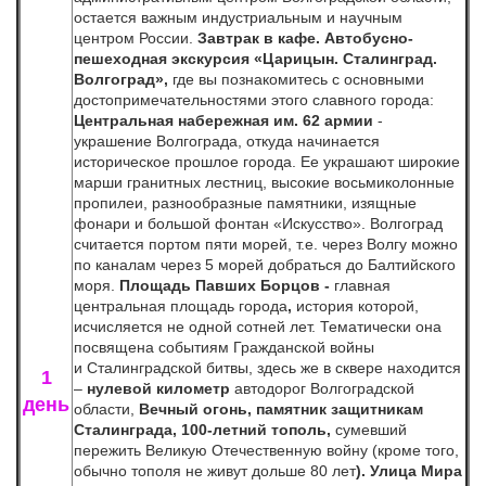
остается важным индустриальным и научным
центром России.
Завтрак в кафе.
А
втобусно-
пешеходная экскурсия «Царицын. Сталинград.
Волгоград»,
где
вы познакомитесь с основными
достопримечательностями этого славного города:
Центральная набережная им. 62 армии
-
украшение Волгограда, откуда начинается
историческое прошлое города. Ее украшают широкие
марши гранитных лестниц, высокие восьмиколонные
пропилеи, разнообразные памятники, изящные
фонари и большой фонтан «Искусство». Волгоград
считается портом пяти морей, т.е. через Волгу можно
по каналам через 5 морей добраться до Балтийского
моря.
Площадь Павших Борцов -
главная
центральная площадь города
,
история которой,
исчисляется не одной сотней лет. Тематически она
посвящена событиям Гражданской войны
и Сталинградской битвы, здесь же в сквере находится
1
–
нулевой километр
автодорог Волгоградской
день
области,
Вечный огонь, памятник защитникам
Сталинграда
, 100-летний тополь,
сумевший
пережить Великую Отечественную войну (кроме того,
обычно тополя не живут дольше 80 лет
). Улица Мира