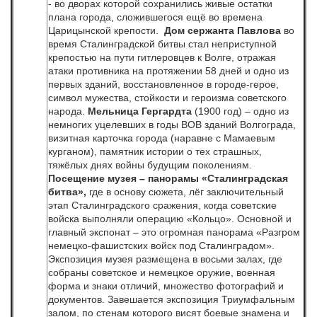
- во дворах которой сохранились живые остатки
плана города, сложившегося ещё во времена
Царицынской крепости.
Дом сержанта Павлова
во
время Сталинградской битвы стал неприступной
крепостью на пути гитлеровцев к Волге, отражая
атаки противника на протяжении 58 дней и одно из
первых зданий, восстановленное в городе-герое,
символ мужества, стойкости и героизма советского
народа.
Мельница Гергардта
(1900 год) – одно из
немногих уцелевших в годы ВОВ зданий Волгограда,
визитная карточка города (наравне с Мамаевым
курганом), памятник истории о тех страшных,
тяжёлых днях войны будущим поколениям.
Посещение музея – панорамы «Сталинградская
битва»,
где в основу сюжета, лёг заключительный
этап Сталинградского сражения, когда советские
войска выполняли операцию «Кольцо». Основной и
главный экспонат – это огромная панорама «Разгром
немецко-фашистских войск под Сталинградом».
Экспозиция музея размещена в восьми залах, где
собраны советское и немецкое оружие, военная
форма и знаки отличий, множество фотографий и
документов. Завешается экспозиция Триумфальным
залом, по стенам которого висят боевые знамена и