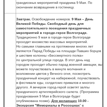
грандиозных мероприятий праздника 9 Мая. По
окончании возвращение в гостиницу.
Завтрак.
Освобождение номеров.
9 Мая – День
Великой Победы.
Свободный день
для
самостоятельного посещения праздничных
мероприятий в городе-герое Волгограде.
Традиционно 9 мая в городе-герое Волгограде
проходит множество массовых мероприятий.
Но самыми главными на протяжении многих лет
являются Парад Победы на площади Павших борцов
и шествие колонны «Бессмертного полка»
по центральной улице города. В этот день над
городом проходит обычно парад военной авиации, вы
можете поучаствовать в минуте молчания и
возложении цветов у Вечного огня, посмотреть
праздничный концерт на набережной, поучаствовать
в фестивале еды, солдатских привалов и многого
другого. А вечером город-герой осветят залпы
праздничного артиллерийского салюта.
(Программа
празднования 9 Мая в Волгограде будет
опубликована позже)
.
Для желающих
10.00 -
Экскурсия
"Мемориалы в Россошках
"
с