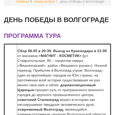
главная
наши услуги
день победы в волгограде
ДЕНЬ ПОБЕДЫ В ВОЛГОГРАДЕ
ПРОГРАММА ТУРА
Сбор 06.05 в 20:30. Выезд из Краснодара в 21:00
от магазина
«МАГНИТ - КОСМЕТИК» (
ул.
Ставропольская, 86 – напротив сквера
«Вишняковский», район «Вещевого рынка»). Ночной
переезд. Прибытие в Волгоград утром. Волгоград -
один из крупнейших городов на Юге страны, на
протяжении всей истории существования не раз
менял свое имя и облик:
дореволюционный
Царицын
прошел путь от приграничного военного
городка до крупного промышленного центра;
советский Сталинград
вошел в историю как
несокрушимая твердыня человеческого духа;
современный Волгоград,
являющийся
административным центром Волгоградской области,