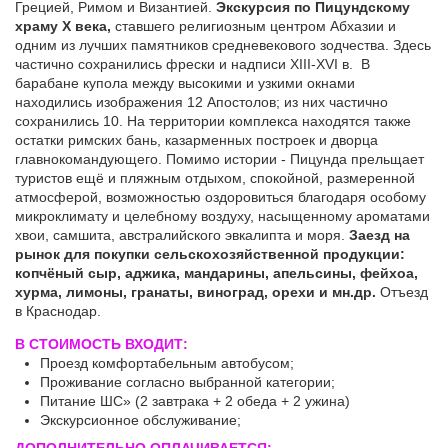
Грецией, Римом и Византией.
Экскурсия по Пицундскому
храму Х века,
ставшего религиозным центром Абхазии и
одним из лучших памятников средневекового зодчества. Здесь
частично сохранились фрески и надписи XIII-XVI в. В
барабане купола между высокими и узкими окнами
находились изображения 12 Апостолов; из них частично
сохранились 10. На территории комплекса находятся также
остатки римских бань, казарменных построек и дворца
главнокомандующего. Помимо истории - Пицунда прельщает
туристов ещё и пляжным отдыхом, спокойной, размеренной
атмосферой, возможностью оздоровиться благодаря особому
микроклимату и целебному воздуху, насыщенному ароматами
хвои, самшита, австралийского эвкалипта и моря.
Заезд на
рынок для покупки сельскохозяйственной продукции:
копчёный сыр, аджика, мандарины, апельсины, фейхоа,
хурма, лимоны, гранаты, виноград, орехи и мн.др.
Отъезд
в Краснодар.
В СТОИМОСТЬ ВХОДИТ:
Проезд комфортабельным автобусом;
Проживание согласно выбранной категории;
Питание ШС» (2 завтрака + 2 обеда + 2 ужина)
Экскурсионное обслуживание;
ДОПОЛНИТЕЛЬНО ОПЛАЧИВАЕТСЯ: