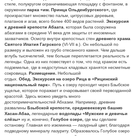
стиле, полукругом ограничивающая площадку с фонтаном, в
окружении
парка «им. Принца Ольденбургского»,
где
произрастает множество пальм, цитрусовых деревьев,
платанов и агав, всего более 400 видов растений.
Экскурсия
к древней
крепости Абаата
, которая была сооружена
абазгами в середине VI века для защиты от иноземных
захватчиков. Осмотр внутри крепостных стен
древнего храма
Святого Ипатия Гагрского
(VI-VII в.). Он небольшой по
размеру и выложен из грубо отесанного камня. Чем дальше
вглубь тысячелетий, тем больше переплетается реальность и
легенды. Одна из них повествует о том, что под храмом есть
подземелье, где в недоступных кладовых хранятся несметные
сокровища.
Размещение.
Небольшой
отдых.
Обед.
Экскурсия на озеро Рица в «Рицинский
национальный парк
». Путь к озеру проходит через Бзыбское
ущелье, которое поражает и очаровывает своей первозданной
красотой. Здесь можно увидеть много
достопримечательностей Абхазии. Например, древние
развалины
Бзыбской крепости, средневековую башню
Хасан-Абаа,
легендарные
водопады «Мужские и девичьи
слёзы»
ну и, конечно,
Голубое озере,
где мы сделаем
остановку. Главная его изюминка — лазурный цвет, благодаря
подводному минералу лазуриту. Образовалось Голубое озеро