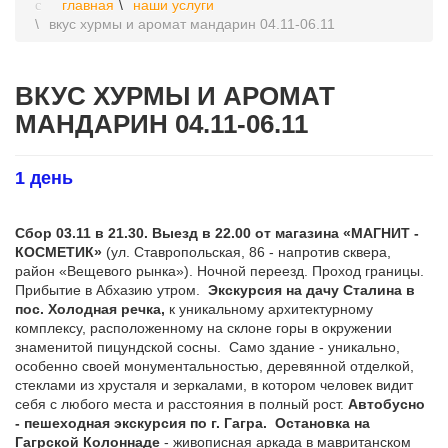
главная
наши услуги
вкус хурмы и аромат мандарин 04.11-06.11
ВКУС ХУРМЫ И АРОМАТ
МАНДАРИН 04.11-06.11
1 день
Сбор 03.11 в 21.30. Выезд в 22.00 от магазина «МАГНИТ -
КОСМЕТИК»
(ул. Ставропольская, 86 - напротив сквера,
район «Вещевого рынка»). Ночной переезд. Проход границы.
Прибытие в Абхазию утром.
Экскурсия на дачу Сталина в
пос. Холодная речка,
к уникальному архитектурному
комплексу, расположенному на склоне горы в окружении
знаменитой пицундской сосны. Само здание - уникально,
особенно своей монументальностью, деревянной отделкой,
стеклами из хрусталя и зеркалами, в котором человек видит
себя с любого места и расстояния в полный рост.
Автобусно
- пешеходная экскурсия по г. Гагра.
Остановка на
Гагрской Колоннаде
- живописная аркада в мавританском