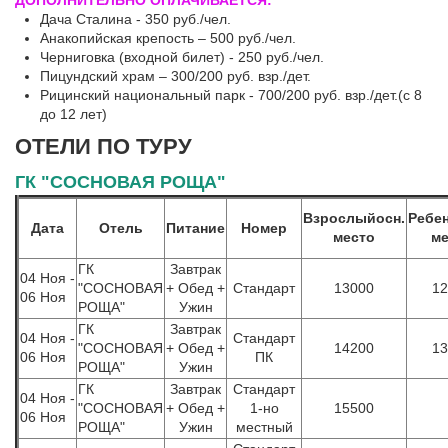
Дача Сталина - 350 руб./чел.
Анакопийская крепость – 500 руб./чел.
Черниговка (входной билет) - 250 руб./чел.
Пицундский храм – 300/200 руб. взр./дет.
Рицинский национальный парк - 700/200 руб. взр./дет.(с 8
до 12 лет)
ОТЕЛИ ПО ТУРУ
ГК "СОСНОВАЯ РОЩА"
Взрослыйосн.
Ребен
Дата
Отель
Питание
Номер
место
ме
ГК
Завтрак
04 Ноя -
"СОСНОВАЯ
+ Обед +
Стандарт
13000
12
06 Ноя
РОЩА"
Ужин
ГК
Завтрак
04 Ноя -
Стандарт
"СОСНОВАЯ
+ Обед +
14200
13
06 Ноя
ПК
РОЩА"
Ужин
ГК
Завтрак
Стандарт
04 Ноя -
"СОСНОВАЯ
+ Обед +
1-но
15500
06 Ноя
РОЩА"
Ужин
местный