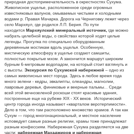
природная достопримечательность в окрестностях Сухума.
Живописное ущелье, расположенное среди огромных
известняковых валунов, омываемых чистыми и холодными
водами р. Правая Мачарка. Дорога на Черниговку лежит через
село Мархяул, где родился Л.П. Берия. По пути
находится
Мархяулский минеральный источник,
где можно
набрать целебной воды, о свойствах которой ходят целые
легенды. Прогулка по специально оборудованным
деревянным мостикам вдоль ущелья. Особенную,
мистическую атмосферу в ущелье создают самшиты,
полностью покрытые мхом. А закончится маршрут широким
бурным 6-метровым водопадом, на который стоит взглянуть и
с высоты.
Э
кскурсия по Сухумской набережной
– одно из
самых живописных мест города. Здесь в любое время года
много зелени - кедры, эвкалипты, олеандры, магнолии,
лавровые деревья, финиковые и веерные пальмы... Среди
всей этой вечнозеленой роскоши стоят красивые здания,
построенные еще на рубеже XIX - XX веков. Исторический
центр города иногда называют «кварталом веротерпимости».
Дело в том, что там расположено множество храмов. А так как
Сухум — город многонациональный, и местное население
исповедует самые разные религии, храмы тоже принадлежат
разным конфессиям. Набережная Сухума разделяется на две
части:
набережная Махаджиров и набережная