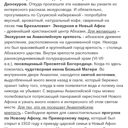
Диоскуров.
Откуда произошли эти названия вы узнаете из
интересного рассказа экскурсовода. И обязательно,
прогуливаясь по Сухумской набережной - попробуйте
вкусный, ароматный, натуральный кофе, сваренный на
песке
«на Брехаловке»
.
Экскурсия в Новый Афон
-
древнейший христианский центр Абхазии
.
Для желающих
–
Экскурсия на
Анакопийскую крепость -
абхазское древнее
укрепление, расположенное на одноименной горе. Некогда
это был красивейший и крупнейший город-крепость – столица
Абхазского царства. Внутри крепости расположен
раннесредневековый полуразрушенный храм (VI-VII
в.в.),
посвященный Пресвятой Богородице.
Когда-то здесь
покоилась
чудотворная икона Божьей Матери
. Во
внутреннем дворе Анакопии, находится
святой источник
,
выдолбленный много веков назад в скале, который бережно
хранит тайну того, откуда в нем появляется вода и почему она
никогда не убывает. С вершины Анакопийской горы можно
полюбоваться потрясающей панорамой окрестностей Нового
Афона и узнать много нового и интересного об этом святом
месте.
Для тех, кто не посещает Анакопийскую
крепость
-
Свободное время для самостоятельных
прогулок
по Новому Афону, по Приморскому парку,
который был
открыт в 1910 году к приезду царской семьи в Новый Афон.