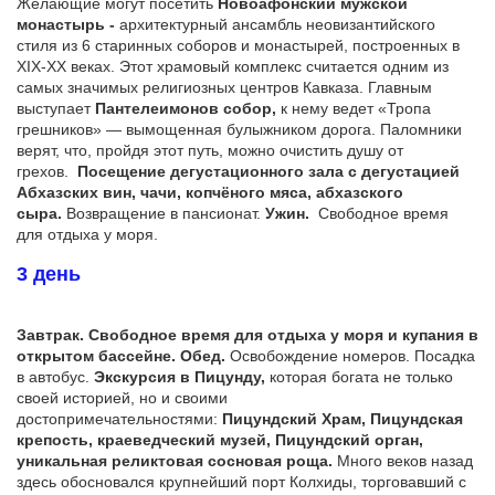
Желающие могут посетить
Новоафонский мужской
монастырь -
архитектурный ансамбль неовизантийского
стиля из 6 старинных соборов и монастырей, построенных в
XIX-ХХ веках. Этот храмовый комплекс считается одним из
самых значимых религиозных центров Кавказа. Главным
выступает
Пантелеимонов собор,
к нему ведет «Тропа
грешников» — вымощенная булыжником дорога. Паломники
верят, что, пройдя этот путь, можно очистить душу от
грехов.
Посещение дегустационного зала с дегустацией
Абхазских вин, чачи, копчёного мяса, абхазского
сыра.
Возвращение в пансионат.
Ужин.
Свободное время
для отдыха у моря.
3 день
Завтрак. Свободное время для отдыха у моря и купания в
открытом бассейне. Обед.
Освобождение номеров. Посадка
в автобус.
Экскурсия в Пицунду,
которая богата не только
своей историей, но и своими
достопримечательностями:
Пицундский Храм, Пицундская
крепость, краеведческий музей, Пицундский орган,
уникальная реликтовая сосновая роща.
Много веков назад
здесь обосновался крупнейший порт Колхиды, торговавший с