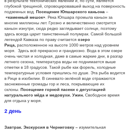
в результате тектонических явлений и, по сути, является
глубокой трещиной, спровоцировавшей выход на поверхность
подземных вод.
Посещение Юпшарского каньона
–
«каменный мешок»
. Река Юпшара промыла каньон за
многие миллионы лет. Грозно и величественно смотрится
каньон изнутри, сюда редко заглядывает солнце, поэтому
здесь всегда царит таинственный полумрак. Самой большой
легендой Кавказа по праву считается
озеро
Рица,
расположенное на высоте 1000 метров над уровнем
моря. Здесь всё прекрасно и грандиозно. Вода в этом озере
очень чистая и холодная, даже в самые жаркие дни, в разгар
летнего сезона, температура воды не поднимается выше
отметки в 18 градусов. Такой рыбе как форель, холодные
температурные условия пришлись по душе. Эта рыба водится
в Рице в изобилии. В синевато-зелёной воде отражаются
заснеженные громады гор и леса, покрывающие их
склоны.
Посещение
горной пасеки
с дегустацией
натурального мёда и медовухи. Ужин.
Свободное время
для отдыха у моря.
2 день
Завтрак. Экскурсия в Черниговку –
изумительная