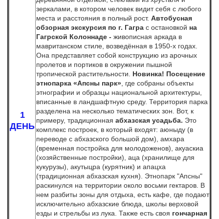
зеркалами, в котором человек видит себя с любого
места и расстояния в полный рост.
Автобусная
обзорная экскурсия по г. Гагра
с остановкой
на
Гагрской Колоннаде -
живописная аркада в
мавританском стиле, возведённая в 1950-х годах.
Она представляет собой конструкцию из арочных
пролетов и портиков в окружении пышной
тропической растительности.
Новинка!
Посещение
этнопарка «Апсны парк»
, где собраны объекты
этнографии и образцы национальной архитектуры,
вписанные в ландшафтную среду. Территория парка
разделена на несколько тематических зон. Вот, к
1
примеру, традиционная
абхазская усадьба.
Это
ДЕНЬ
комплекс построек, в который входят: aюныду (в
переводе с абхазского большой дом), амхара
(временная постройка для молодоженов), акуаскиа
(хозяйственные постройки), аца (хранилище для
кукурузы), акутыцра (курятник) и апацха
(традиционная абхазская кухня). Этнопарк "Апсны"
раскинулся на территории около восьми гектаров. В
нем разбиты зоны для отдыха, есть кафе, где подают
исключительно абхазские блюда, школы верховой
езды и стрельбы из лука. Также есть своя
гончарная