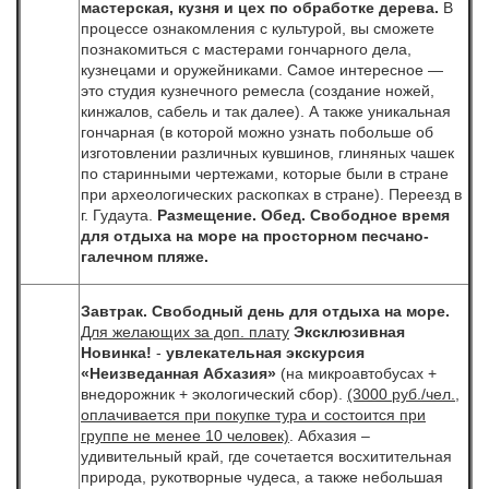
мастерская, кузня и цех по обработке дерева.
В
процессе ознакомления с культурой, вы сможете
познакомиться с мастерами гончарного дела,
кузнецами и оружейниками. Самое интересное —
это студия кузнечного ремесла (создание ножей,
кинжалов, сабель и так далее). А также уникальная
гончарная (в которой можно узнать побольше об
изготовлении различных кувшинов, глиняных чашек
по старинными чертежами, которые были в стране
при археологических раскопках в стране). Переезд в
г. Гудаута.
Размещение. Обед.
Свободное время
для отдыха на море на просторном песчано-
галечном пляже.
Завтрак.
Свободный день для отдыха на море.
Для желающих за доп. плату
Эксклюзивная
Новинка!
-
увлекательная экскурсия
«Неизведанная
Абхазия»
(на микроавтобусах +
внедорожник + экологический сбор).
(3000 руб./чел.,
оплачивается при покупке тура и состоится при
группе не менее 10 человек)
. Абхазия –
удивительный край, где сочетается восхитительная
природа, рукотворные чудеса, а также небольшая