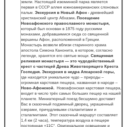
земли. Настоящей изюминкой парка является
первая в СССР аллея южноамериканских слоновых
пальм.
Экскурсия в Новый Афон -
древнейший
христианский центр Абхазии
.
Посещение
Новоафонского православного монастыря,
который был основан в 1875 году русскими
монахами, добравшимися сюда со священной
вершины Афон, расположенной в Греции.
Монастырь возвели вблизи старинного храма
апостола Симона Канонита, в котором, согласно
легенде, хранятся его святые мощи.
Священная
реликвия монастыря — это чудодейственный
крест с частицей Древа Животворящего Креста
Господня. Экскурсия в недра Апсарской горы,
где находится уникальное чудо – природы –
огромная карстовая пещера, названная в народе –
Ново-Афонской.
Новоафонская карстовая пещера,
входит в число трёх самых больших пещер на нашей
планете. Миниатюрный поезд бесшумно доставит
Вас в сказочный подземный дворец, украшенный
озерами, причудливыми сталактитами и
сталагмитами. Этот сказочный маршрут составляет
1,4 км (2 часа), температура воздуха в пещере
постоянная +11С°. Оригинальное освещение и