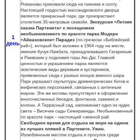
Романовы приезжали сюда на пикники и охоту.
Настоящей гордостью массандровского дворца
является прекрасный парк, где произрастают
столетние 35-метровые секвойи.
Экскурсия
«Летняя
сказка Партенита»
с посещением
необыкновенного по красоте парка Модерн
1
«Айвазовское» Парадиз
(по-гречески «Библейский
день
рай»), который был заложен в 1964 году на месте,
имения Кучук-Ламбата, принадлежавшего Гагариным
и Раевским у подножия горы Аю-Даг. Главной
ценностью и украшением парка являются
экзотические виды деревьев и кустарников,
привезенных сюда с разных концов земного шара.
Парк украшают скульптуры древнегреческих богов и
мифических персонажей, связанных с античным
миром. Эти же мотивы присутствуют в оформлении
многочисленных беседок, фонтанов, скамеек и
колонн. А Террасный сад, напоминает одно из чудес
света – Висячие сады Семирамиды.
Необыкновенный
по красоте парк – настоящий «земной рай.
Свободное время для отдыха на море на одном
из лучших пляжей в Партените.
Ужин.
Излюбленным местом отдыха и прогулок среди