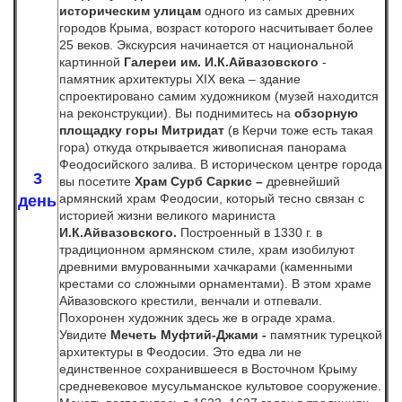
историческим улицам
одного из самых древних
городов Крыма, возраст которого насчитывает более
25 веков. Экскурсия начинается от национальной
картинной
Галереи им. И.К.Айвазовского
-
памятник архитектуры ХIХ века – здание
спроектировано самим художником (музей находится
на реконструкции). Вы поднимитесь на
обзорную
площадку горы Митридат
(в Керчи тоже есть такая
гора) откуда открывается живописная панорама
Феодосийского залива. В историческом центре города
3
вы посетите
Храм Сурб Саркис –
древнейший
армянский храм Феодосии, который тесно связан с
день
историей жизни великого мариниста
И.К.Айвазовского.
Построенный в 1330 г. в
традиционном армянском стиле, храм изобилуют
древними вмурованными хачкарами (каменными
крестами со сложными орнаментами). В этом храме
Айвазовского крестили, венчали и отпевали.
Похоронен художник здесь же в ограде храма.
Увидите
Мечеть Муфтий-Джами -
памятник турецкой
архитектуры в Феодосии. Это едва ли не
единственное сохранившееся в Восточном Крыму
средневековое мусульманское культовое сооружение.