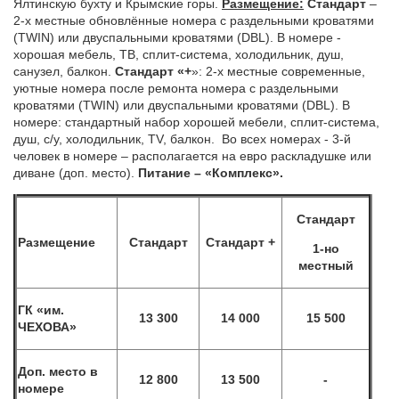
Ялтинскую бухту и Крымские горы.
Размещение:
Стандарт
–
2-х местные обновлённые номера с раздельными кроватями
(TWIN) или двуспальными кроватями (DBL). В номере -
хорошая мебель, ТВ, сплит-система, холодильник, душ,
санузел, балкон.
Стандарт «+
»: 2-х местные современные,
уютные номера после ремонта номера с раздельными
кроватями (TWIN) или двуспальными кроватями (DBL). В
номере: стандартный набор хорошей мебели, сплит-система,
душ, с/у, холодильник, TV, балкон. Во всех номерах - 3-й
человек в номере – располагается на евро раскладушке или
диване (доп. место).
Питание – «Комплекс».
Стандарт
Размещение
Стандарт
Стандарт +
1-но
местный
ГК «им.
1
3
300
14 000
1
5
500
ЧЕХОВА»
Доп. место в
1
2
800
13 500
-
номере