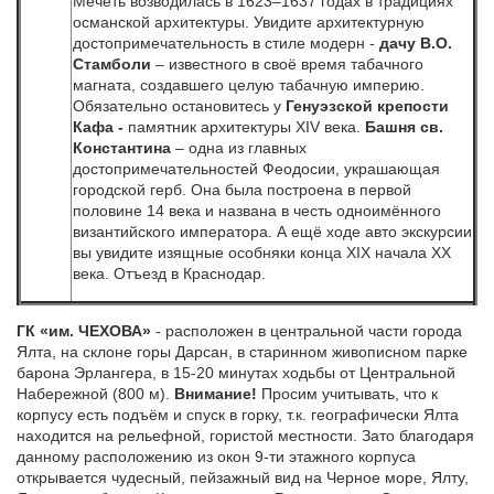
Мечеть возводилась в 1623–1637 годах в традициях
османской архитектуры. Увидите архитектурную
достопримечательность в стиле модерн -
д
ачу В.О.
Стамболи
– известного в своё время табачного
магната, создавшего целую табачную империю.
Обязательно остановитесь у
Генуэзской крепости
Кафа -
памятник архитектуры XIV века.
Башня св.
Константина
– одна из главных
достопримечательностей Феодосии, украшающая
городской герб. Она была построена в первой
половине 14 века и названа в честь одноимённого
византийского императора. А ещё ходе авто экскурсии
вы увидите изящные особняки конца XIX начала XX
века. Отъезд в Краснодар.
ГК «им. ЧЕХОВА»
- расположен в центральной части города
Ялта, на склоне горы Дарсан, в старинном живописном парке
барона Эрлангера, в 15-20 минутах ходьбы от Центральной
Набережной (800 м).
Внимание!
Просим учитывать, что к
корпусу есть подъём и спуск в горку, т.к. географически Ялта
находится на рельефной, гористой местности. Зато благодаря
данному расположению из окон 9-ти этажного корпуса
открывается чудесный, пейзажный вид на Черное море, Ялту,