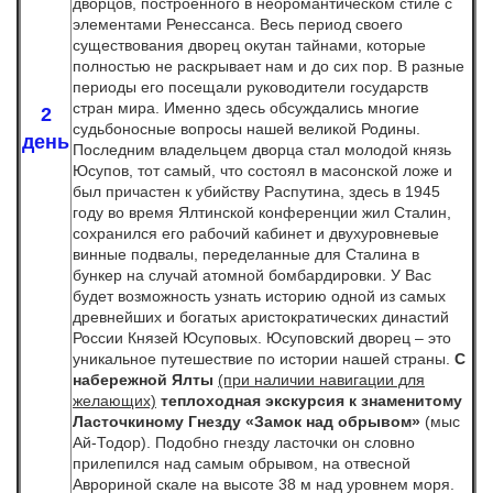
дворцов, построенного в неоромантическом стиле с
элементами Ренессанса. Весь период своего
существования дворец окутан тайнами, которые
полностью не раскрывает нам и до сих пор. В разные
периоды его посещали руководители государств
стран мира. Именно здесь обсуждались многие
2
судьбоносные вопросы нашей великой Родины.
день
Последним владельцем дворца стал молодой князь
Юсупов, тот самый, что состоял в масонской ложе и
был причастен к убийству Распутина, здесь в 1945
году во время Ялтинской конференции жил Сталин,
сохранился его рабочий кабинет и двухуровневые
винные подвалы, переделанные для Сталина в
бункер на случай атомной бомбардировки. У Вас
будет возможность узнать историю одной из самых
древнейших и богатых аристократических династий
России Князей Юсуповых. Юсуповский дворец – это
уникальное путешествие по истории нашей страны.
С
набережной Ялты
(при наличии навигации для
желающих)
теплоходная
экскурсия к знаменитому
Ласточкиному Гнезду
«Замок над обрывом»
(мыс
Ай-Тодор). Подобно гнезду ласточки он словно
прилепился над самым обрывом, на отвесной
Аврориной скале на высоте 38 м над уровнем моря.