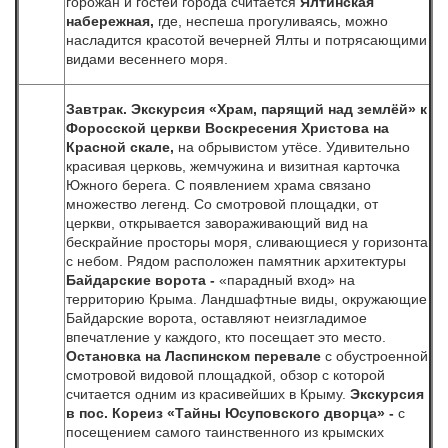
горожан и гостей города считается
Ялтинская
набережная,
где, неспеша прогуливаясь, можно
насладится красотой вечерней Ялты и потрясающими
видами весеннего моря.
Завтрак.
Э
кскурсия
«Храм, парящий над землёй»
к
Форосской церкви Воскресения Христова
на
Красной скале,
на обрывистом утёсе. Удивительно
красивая церковь, жемчужина и визитная карточка
Южного берега. С появлением храма связано
множество легенд. Со смотровой площадки, от
церкви, открывается завораживающий вид на
бескрайние просторы моря, сливающиеся у горизонта
с небом. Рядом расположен памятник архитектуры
Байдарские ворота -
«парадный вход» на
территорию Крыма. Ландшафтные виды, окружающие
Байдарские ворота, оставляют неизгладимое
впечатление у каждого, кто посещает это место.
О
становка на Ласпинском перевале
с обустроенной
смотровой видовой площадкой, обзор с которой
считается одним из красивейших в Крыму.
Экскурсия
в пос. Кореиз
«Тайны Юсуповского дворца»
-
с
посещением
самого таинственного из крымских