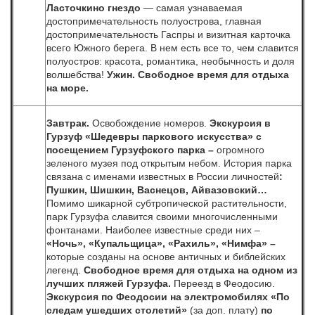
Ласточкино гнездо
— самая узнаваемая
достопримечательность полуострова, главная
достопримечательность Гаспры и визитная карточка
всего Южного берега. В нем есть все то, чем славится
полуостров: красота, романтика, необычность и доля
волшебства!
Ужин.
Свободное время для отдыха
на море.
Завтрак.
Освобождение номеров.
Экскурсия в
Гурзуф
«Шедевры паркового искусства»
с
посещением Гурзуфского парка –
огромного
зеленого музея под открытым небом.
История парка
связана с именами известных в России личностей
:
Пушкин,
Шишкин, Васнецов, Айвазовский…
Помимо шикарной субтропической растительности,
парк Гурзуфа славится своими многочисленными
фонтанами. Наиболее известные среди них –
«Ночь», «Купальщица», «Рахиль», «Нимфа» –
которые созданы на основе античных и библейских
легенд.
Свободное время для отдыха на одном из
лучших пляжей Гурзуфа.
Переезд в Феодосию.
Экскурсия по Феодосии на электромобилях
«По
следам ушедших столетий»
(за доп. плату)
по