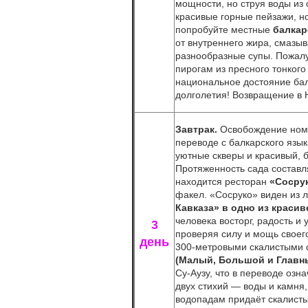
мощности, но струя воды из
красивые горные пейзажи, н
попробуйте местные
балкар
от внутреннего жира, смазыв
разнообразные супы. Пожал
пирогам из пресного тонког
национальное достояние балк
долголетия! Возвращение в 
Завтрак.
Освобождение ном
переводе с балкарского язык
уютные скверы и красивый, 
Протяженность сада составл
находится ресторан
«Сосру
факел. «Сосруко» виден из 
Кавказа» в одно из краси
человека восторг, радость и
3
проверяя силу и мощь своего
день
300-метровыми скалистыми 
(Малый, Большой и Главн
Су-Аузу, что в переводе озн
двух стихий — воды и камня
водопадам придаёт скалисты