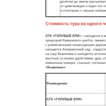
долетая до земли рассыпаютс
от цивилизации и ищет что-
в сочетании с горным пейза
Стоимость тура на одного 
СГК «ГОЛУБЫЕ ЕЛИ» -
находится в ж
предгорий Кавказского хребта, свежег
с размеченными пешеходными дорожка
находится Атажукинский сад - гордос
на гору Кизиловка и находится источ
местные со всеми удобствами: душ, с
комнатные номера: спальня, гостиная
«Комплекс».
Размещение
СГК «ГОЛУБЫЕ ЕЛИ»