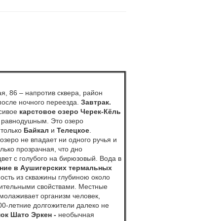
ая, 86 – напротив сквера, район
осле ночного переезда.
Завтрак.
асивое
карстовое озеро Черек-Кёль
 равнодушным. Это озеро
 только
Байкал
и
Телецкое
.
 озеро не впадает ни одного ручья и
лько прозрачная, что дно
вет с голубого на бирюзовый. Вода в
ание в Аушигерских термальных
ость из скважины глубиною около
вительными свойствами. Местные
омолаживает организм человек,
100-летние долгожители далеко не
ок Шато Эркен -
необычная