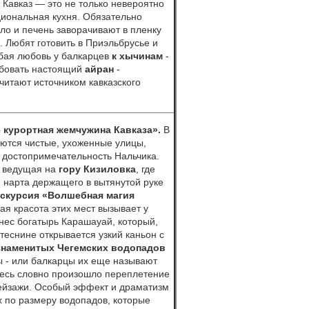
.
Кавказ — это не только невероятно
циональная кухня. Обязательно
ало и печень заворачивают в пленку
. Любят готовить в Приэльбрусье и
бая любовь у балкарцев
к хычинам
-
робовать настоящий
айран
-
читают источником кавказского
–
курортная жемчужина Кавказа»
.
В
таются чистые, ухоженные улицы,
я достопримечательность Нальчика.
, ведущая на
гору Кизиловка
, где
- нарта держащего в вытянутой руке
скурсия «Волшебная магия
я красота этих мест вызывает у
знес богатырь Карашауай, который,
теснине открывается узкий каньон с
знаменитых Чегемских водопадов
ы - или балкарцы их еще называют
Здесь словно произошло переплетение
пейзажи. Особый эффект и драматизм
 по размеру водопадов, которые