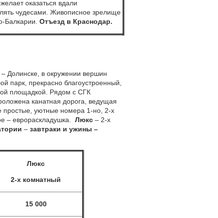
 желает оказаться вдали
ивлять чудесами. Живописное зрелище
но-Балкарии.
Отъезд в Краснодар.
а – Долинске, в окружении вершин
бой парк, прекрасно благоустроенный,
ой площадкой. Рядом с СГК
проложена канатная дорога, ведущая
 простые, уютные номера 1-но, 2-х
ере – еврораскладушка.
Люкс
– 2-х
атории
–
завтраки и ужины –
Люкс
2-х комнатный
15 000