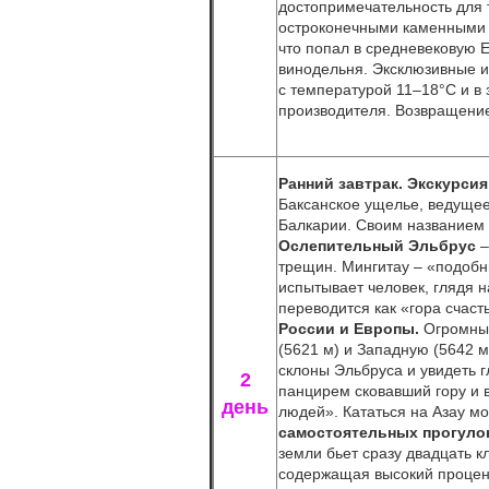
достопримечательность для 
остроконечными каменными к
что попал в средневековую 
винодельня. Эксклюзивные и 
с температурой 11–18°С и в
производителя. Возвращение
Ранний завтрак.
Экскурсия
Баксанское ущелье, ведущее
Балкарии. Своим названием 
Ослепительный Эльбрус
–
трещин. Мингитау – «подобны
испытывает человек, глядя 
переводится как «гора счас
России и Европы.
Огромный
(5621 м) и Западную (5642 м
склоны Эльбруса и увидеть 
2
панцирем сковавший гору и в
день
людей». Кататься на Азау мо
самостоятельных прогуло
земли бьет сразу двадцать 
содержащая высокий процент