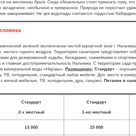
я на миллионы брызг. Сюда обязательно стоит приехать тому, кто
то загадочное, необычное и прекрасное. Природа не перестает уд
жем завораживает. Не зря водопады считаются гордостью Кабарди
человека
ивописной зелёной экологически чистой курортной зоне г. Нальчик
о, чистого горного воздуха. Территория санатория представляет со
ми для дозированной ходьбы, беседками, скамейками и спортивн
ть и главная достопримечательность Нальчика. С территории сада 
ник минеральной воды «Нарзан».
Размещение:
Стандарт
– хорошие
/у, ТВ, холодильник, стандартный набор мебели. Доп. место в ном
 с мягкой мебелью, ТВ, холодильник, душ, санузел.
Питание в сан
Стандарт
Стандарт
2-х местный
1-но местный
13 000
15 000