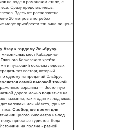
ок на воде в романском стиле, с
леса. Сразу представляешь,
оспехов. Здесь же расположена
бине 20 метров в погребах
е могут приобрести эти вина по цене
у Азау к гордому Эльбрусу.
и живописных мест Кабардино-
Главного Кавказского хребта.
ями и пугающий оскалом ледовых
редать тот восторг, который
 по одному из преданий Эльбрус
является самой высокой точкой
выраженные вершины — Восточную
натной дороге можно подняться на
же название, как и один из ледников,
дет человек» или «Место, где нет
м тихо.
Свободное время для
ротяжении целого километра из-под
 популярностью туристов. Вода,
Источники на поляне - разной