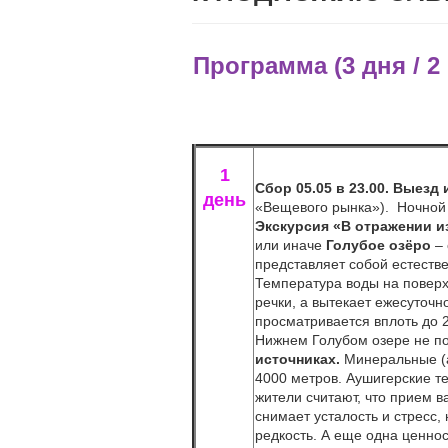
Программа (3 дня / 2
1
Сбор 05.05 в 23.00. Выезд
день
«Вещевого рынка»). Ночной
Экскурсия «В отражении 
или иначе
Голубое озёро
– 
представляет собой естеств
Температура воды на поверхн
речки, а вытекает ежесуточн
просматривается вплоть до 2
Нижнем Голубом озере не п
источниках.
Минеральные (а
4000 метров. Аушигерские т
жители считают, что прием в
снимает усталость и стресс,
редкость. А еще одна ценно