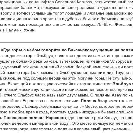
традиционных ландшафтов Северного Кавказа, величественный зам
расными башнями, в окружении виноградников и «девственного» 
Европу и вот-вот услышишь топот лошадей и лязганье рыцарских д
коллекционные вина хранятся в дубовых бочках и бутылках на глу
 затемненных помещениях с влажностью воздуха 75–85%. Желающи
 в Нальчик.
Ужин.
 «Где горы с небом говорят» по Баксанскому ущелью на полян
 к подножию горы Эльбрус, является одним из самых интересных 
ущелье обязано реке Баксан, вытекающей из ледников Эльбруса и 
 двуглавый великан, манящий своими бескрайними снежными пол
й тысяче гор» (так называют Эльбрус коренные жители). Трудно пе
на сияющие под солнцем вершины этой могучей горы. Не случайно,
тья». Входящий в коллекцию высочайших гор континентов
Эльбрус 
 горный массив вулканического происхождения имеет две ярко 
), отчего Эльбрус часто называют двуглавым.
С поляны Азау
по ка
главный пик Европы во всём его величии.
Поляна Азау
имеет такое 
 переводе с балкарского языка означает: «Место, которое не перей
жно в любое время года, поэтому здесь никогда не бывает слишко
к
. Посещение поляны Нарзанов
, где в долине реки Хасаут, на п
ключей целебной минеральной воды. Это место пользуется немалой
 железа, окрашивает землю поляны в коричневый цвет ржавчины. 