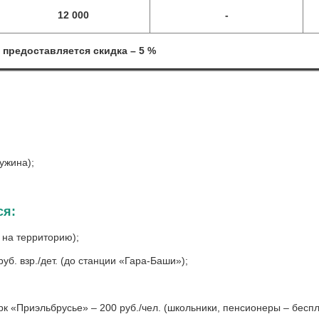
12 000
-
 предоставляется скидка – 5 %
;
ание;
ужина);
ся:
 на территорию);
уб. взр./дет. (до станции «Гара-Баши»);
к «Приэльбрусье» – 200 руб./чел. (школьники, пенсионеры – бесп