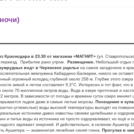
 ночи)
 из Краснодара в 23.30 от магазина «МАГНИТ»
(ул. Ставропольск
 переезд. Прибытие рано утром.
Размещение.
Небольшой отдых п
изумрудных вод» в Черекское ущелье
на самое загадочное и кр
ослепительная жемчужина Кабардино-Балкарии, никого не оставит
енный огромный колодец глубиной около 258 м. Глубже этого озера
ости зимой и летом составляет 9,3°С. Интересен и тот факт, что в
о около 70 миллионов литров воды. Вода в озере проточная и насто
2 метров. В зависимости от погоды и времени суток озеро меняет ц
окрывается льдом даже в самые лютые морозы.
Посещение и куп
зотно-углекислые) воды высокой температуры выходят на поверхн
ермальные источники давно известны своими целебными и оздоро
анн и питье воды из источника не просто оздоравливает, но ещё и 
 надолго заряжает энергией. И действительно, в селении Аушигер 
сть Аушигера — знаменитая лечебная синяя глина.
Прогулка в зам