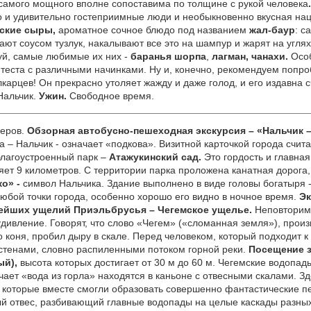
 самого мощного вполне сопоставима по толщине с рукой человека
о и удивительно гостеприимные люди и необыкновенно вкусная на
ские сыры,
ароматное сочное блюдо под названием
жал-баур
: с
ают соусом тузлук, накалывают все это на шампур и жарят на углях
уй, самые любимые их них -
баранья шорпа
,
лагман, чанахи.
Осо
о теста с различными начинками. Ну и, конечно, рекомендуем поп
арцев! Он прекрасно утоляет жажду и даже голод, и его издавна с
Нальчик.
Ужин.
Свободное время.
еров.
Обзорная автобусно-пешеходная экскурсия – «Нальчик 
а – Нальчик - означает «подкова». Визитной карточкой города счи
благоустроенный парк –
Атажукинский сад.
Это гордость и главна
яет 9 километров. С территории парка проложена канатная дорога
ко» -
символ Нальчика. Здание выполнено в виде головы богатыря 
любой точки города, особенно хорошо его видно в ночное время.
Эк
вейших ущелий
Приэльбрусья – Чегемское ущелье.
Неповторима
 удивление. Говорят, что слово «Чегем» («сломанная земля»), прои
 коня, пробил дыру в скале. Перед человеком, который подходит к 
стенами, словно распиленными потоком горной реки.
Посещение 
ый),
высота которых достигает от 30 м до 60 м. Чегемские водопад
ачает «вода из горла» находятся в каньоне с отвесными скалами. 
, которые вместе смогли образовать совершенно фантастические 
й отвес, разбивающий главные водопады на целые каскады разных