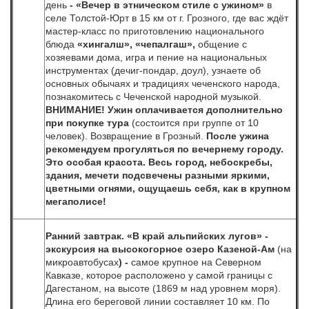
день
- «Вечер в этническом стиле с ужином»
в
селе Толстой-Юрт в 15 км от г. Грозного,
где вас ждёт
мастер-класс по приготовлению национального
блюда
«хингалш», «чепалгаш»,
общение с
хозяевами дома, игра и пение на национальных
инструментах (дечиг-пондар, доул), узнаете об
основных обычаях и традициях чеченского народа,
познакомитесь с Чеченской народной музыкой.
ВНИМАНИЕ! Ужин оплачивается дополнительно
при покупке тура
(состоится при группе от 10
человек).
Возвращение в Грозный.
После ужина
рекомендуем прогуляться по вечернему городу.
Это особая красота. Весь город, небоскребы,
здания, мечети подсвечены разными яркими,
цветными огнями, ощущаешь себя, как в крупном
мегаполисе!
Ранний завтрак. «В край альпийских лугов» -
экскурсия на высокогорное озеро Казеной-Ам
(на
микроавтобусах
) -
самое крупное на Северном
Кавказе, которое расположено у самой границы с
Дагестаном, на высоте (1869 м над уровнем моря).
Длина его береговой линии составляет 10 км. По