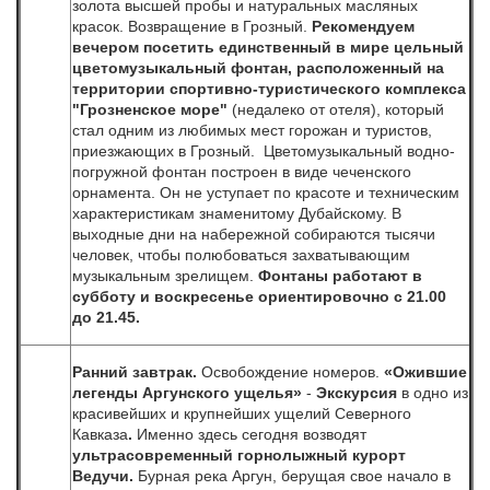
золота высшей пробы и натуральных масляных
красок. Возвращение в Грозный.
Рекомендуем
вечером посетить единственный в мире цельный
цветомузыкальный фонтан, расположенный на
территории спортивно-туристического комплекса
"Грозненское море"
(недалеко от отеля), который
стал одним из любимых мест горожан и туристов,
приезжающих в Грозный. Цветомузыкальный водно-
погружной фонтан построен в виде чеченского
орнамента. Он не уступает по красоте и техническим
характеристикам знаменитому Дубайскому. В
выходные дни на набережной собираются тысячи
человек, чтобы полюбоваться захватывающим
музыкальным зрелищем.
Фонтаны работают в
субботу и воскресенье ориентировочно с 21.00
до 21.45.
Ранний завтрак.
Освобождение номеров.
«Ожившие
легенды Аргунского ущелья
»
-
Экскурсия
в одно из
красивейших и крупнейших ущелий Северного
Кавказа
.
Именно здесь сегодня возводят
ультрасовременный горнолыжный курорт
Ведучи.
Бурная река Аргун, берущая свое начало в