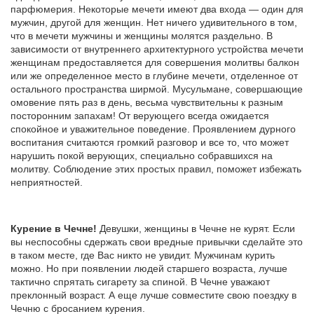
парфюмерия. Некоторые мечети имеют два входа — один для
мужчин, другой для женщин. Нет ничего удивительного в том,
что в мечети мужчины и женщины молятся раздельно. В
зависимости от внутреннего архитектурного устройства мечети
женщинам предоставляется для совершения молитвы балкон
или же определенное место в глубине мечети, отделенное от
остального пространства ширмой. Мусульмане, совершающие
омовение пять раз в день, весьма чувствительны к разным
посторонним запахам! От верующего всегда ожидается
спокойное и уважительное поведение. Проявлением дурного
воспитания считаются громкий разговор и все то, что может
нарушить покой верующих, специально собравшихся на
молитву. Соблюдение этих простых правил, поможет избежать
неприятностей.
Курение в Чечне!
Девушки, женщины в Чечне не курят. Если
вы неспособны сдержать свои вредные привычки сделайте это
в таком месте, где Вас никто не увидит. Мужчинам курить
можно. Но при появлении людей старшего возраста, лучше
тактично спрятать сигарету за спиной. В Чечне уважают
преклонный возраст. А еще лучше совместите свою поездку в
Чечню с бросанием курения.