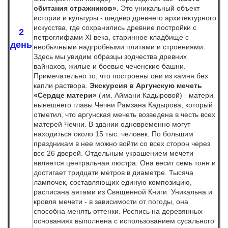
обитания стражников».
Это уникальный объект
истории и культуры - шедевр древнего архитектурного
искусства, где сохранились древние постройки с
2
петроглифами XI века, старинное кладбище с
день
необычными надгробными плитами и строениями.
Здесь мы увидим образцы зодчества древних
вайнахов, жилые и боевые чеченские башни.
Примечательно то, что построены они из камня без
капли раствора.
Экскурсия в Аргунскую мечеть
«Сердце матери»
(им. Аймани Кадыровой)
- матери
нынешнего главы Чечни Рамзана Кадырова, который
отметил, что аргунская мечеть возведена в честь всех
матерей Чечни. В здании одновременно могут
находиться около 15 тыс. человек. По большим
праздникам в нее можно войти со всех сторон через
все 26 дверей. Отдельным украшением мечети
является центральная люстра. Она весит семь тонн и
достигает тридцати метров в диаметре. Тысяча
лампочек, составляющих единую композицию,
расписана аятами из Священной Книги. Уникальна и
кровля мечети - в зависимости от погоды, она
способна менять оттенки. Роспись на деревянных
основаниях выполнена с использованием сусального