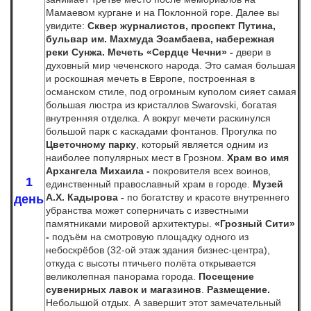
Мамаевом кургане и на Поклонной горе. Далее вы
увидите:
Сквер журналистов, проспект Путина,
бульвар им. Махмуда Эсамбаева,
набережная
реки Сунжа. Мечеть «Сердце Чечни» -
двери в
духовный мир чеченского народа.
Это самая большая
и роскошная мечеть в Европе, построенная в
османском стиле, под огромным куполом сияет самая
большая люстра из кристаллов Swarovski, богатая
внутренняя отделка. А вокруг мечети раскинулся
большой парк с каскадами фонтанов. Прогулка по
Цветочному парку
, который является одним из
наиболее популярных мест в Грозном.
Храм во имя
Архангела Михаила -
покровителя всех воинов,
1
единственный православный храм в городе.
Музей
А.Х. Кадырова -
по богатству и красоте внутреннего
день
убранства может соперничать с известными
памятниками мировой архитектуры.
«Грозный Сити»
-
подъём на смотровую площадку одного из
небоскрёбов (32-ой этаж здания бизнес-центра),
откуда с высоты птичьего полёта открывается
великолепная панорама города.
Посещение
сувенирных лавок и магазинов
.
Размещение.
Небольшой отдых. А завершит этот замечательный