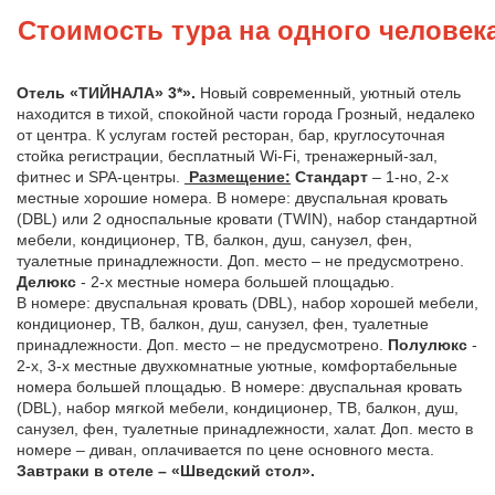
Стоимость тура на одного человек
Отель «ТИЙНАЛА» 3*».
Новый современный, уютный отель
находится в тихой, спокойной части города Грозный, недалеко
от центра. К услугам гостей ресторан, бар, круглосуточная
стойка регистрации, бесплатный Wi-Fi, тренажерный-зал,
фитнес и SPA-центры.
Размещение:
Стандарт
– 1-но, 2-х
местные хорошие номера. В номере: двуспальная кровать
(DBL) или 2 односпальные кровати (TWIN), набор стандартной
мебели, кондиционер, ТВ, балкон, душ, санузел, фен,
туалетные принадлежности. Доп. место – не предусмотрено.
Делюкс
- 2-х местные номера большей площадью.
В номере: двуспальная кровать (DBL), набор хорошей мебели,
кондиционер, ТВ, балкон, душ, санузел, фен, туалетные
принадлежности. Доп. место – не предусмотрено.
Полулюкс
-
2-х, 3-х местные двухкомнатные уютные, комфортабельные
номера большей площадью. В номере: двуспальная кровать
(DBL), набор мягкой мебели, кондиционер, ТВ, балкон, душ,
санузел, фен, туалетные принадлежности, халат. Доп. место в
номере – диван, оплачивается по цене основного места.
Завтраки в отеле – «Шведский стол».