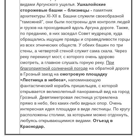
видами Аргунского ущелья.
Ушкалойские
сторожевые башни – близнецы -
памятник
архитектуры
XI-XII в. Башни служили своеобразной
"таможней", они были построены для контроля людей
и грузов на проходившей вдоль Аргуна дороге. Также,
по преданию, в них заседал Совет мудрецов, куда
обращались ищущие правды и справедливости горцы
из всех этнических обществ. У обеих башен по три
стены, а четвертой стеной служит сама скала. Через
реку перекинут мост, с которого очень здорово
смотреть, а главное слушать горную реку.
При
благоприятной солнечной погоде
на обратной дороге
в Грозный заезд на
смотровую площадку
«Лестница в небеса»,
напоминающую
фантастический корабль пришельцев, с которой
открывается великолепный панорамный вид на город
Грозный. Девятиметровая лестница устремлена
прямо в небо, без каких-либо видных опор. Очень
интересная идея площадки в виде лестницы. По кругу
расположены столики, за которыми можно отдохнуть,
любуясь открывающимися видами.
Отъезд в
Краснодар.