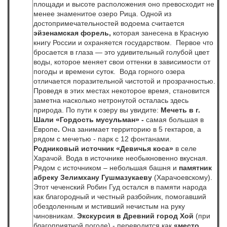
площади и высоте расположения оно превосходит не
менее знаменитое озеро Рица. Одной из
достопримечательностей водоема считается
эйзенамская форель,
которая занесена в Красную
книгу России и охраняется государством. Первое что
бросается в глаза — это удивительный голубой цвет
воды, которое меняет свои оттенки в зависимости от
погоды и времени суток. Вода горного озера
отличается поразительной чистотой и прозрачностью.
Проведя в этих местах некоторое время, становится
заметна насколько нетронутой осталась здесь
природа. По пути к озеру вы увидите:
Мечеть в г.
Шали «Гордость мусульман» -
самая большая в
Европе
.
Она занимает территорию в 5 гектаров, а
рядом с мечетью - парк с 12 фонтанами.
Родниковый источник «Девичья коса»
в селе
Харачой. Вода в источнике необыкновенно вкусная.
Рядом с источником – небольшая башня и
памятник
абреку Зелимхану Гушмазукаеву
(Харачоевскому).
Этот чеченский Робин Гуд остался в памяти народа
как благородный и честный разбойник, помогавший
обездоленным и мстивший нечистым на руку
чиновникам.
Экскурсия в Древний город Хой
(при
благоприятной погоде) - переводится как
«место