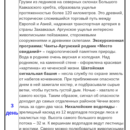
Грузии из ледников на северных склонах Большого
Кавказского хребта, образовала ущелье
протяженностью более 120 километров. Это древний,
исторически сложившийся торговый путь между
Европой и Азией, надежная транспортная артерия в
страны Закавказья.
Аргунское ущелье интересно
живописными пейзажами, сторожевыми
сооружениями и древними склепами.
Экскурсионная
программа: Чанты-Аргунский родник «Место
свиданий» –
гидрологический памятник природы.
Вода в роднике очень вкусная и холодная. Над
родником, на каменной стене - оформлена красивая
«картинка» из чеченской жизни.
Шатойская
сигнальная башня –
несла службу по охране земель
от набегов кочевников. При приближении опасности
днем в ней зажигали костер, и подбрасывали сырые
ветки, чтобы пустить густой дым. Ночью - хватало и
самого костра. Таким образом, сигнал об опасности
доходил до самых отдаленных районов Чечни всего
3
лишь за один-два часа.
Нихалойские водопады
-
зрелищный каскад из 12 водопадов посреди леса и
день
скалистых гор. Высота самого большого водного
потока – 32 м. К вершинам водопадов ведут лестницы
и мостики. Сверху можно полюбоваться живописными