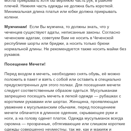
могла прикрывать хотя бы верхнюю часть рук, в районе
плечей. Нижняя часть одежды не должна быть короткой.
Минимальная длина платья или юбки должна прикрывать
колени.
Мужчинам!
Если Вы мужчина, то должны знать, что у
чеченцев существуют адаты, неписанные законы. Согласно
чеченским адатам, советуем Вам не носить в Чеченской
республике шорты или бриджи, а носить только брюки
нормальной длины. Не рекомендуется также носить майки без
рукавов.
Посещение Мечети!
Перед входом в мечеть, необходимо снять обувь, её можно
положить в пакет и взять с собой или оставить в специально
предусмотренных для этого полках. Для посещения мечети
следует соответственным образом одеться. Мусульманам
запрещено посещать мечеть в легкой одежде — рубашках с
короткими рукавами или шортах. Женщина, проявляющая
уважение к мусульманским обычаям, перед посещением
мечети облачится в длинное одеяние, скрывающее руки и
ноги, а на голову оденет платок. Одежда мусульманок всегда
скромна — прозрачные, обтягивающие или слишком короткие
одежды совершенно неуместны, так же, как и макияж и