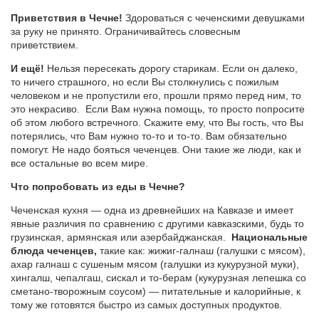
Приветствия в Чечне!
Здороваться с чеченскими девушками
за руку не принято. Ограничивайтесь словесным
приветствием.
И ещё!
Нельзя пересекать дорогу старикам. Если он далеко,
то ничего страшного, но если Вы столкнулись с пожилым
человеком и не пропустили его, прошли прямо перед ним, то
это некрасиво. Если Вам нужна помощь, то просто попросите
об этом любого встречного. Скажите ему, что Вы гость, что Вы
потерялись, что Вам нужно то-то и то-то. Вам обязательно
помогут. Не надо бояться чеченцев. Они такие же люди, как и
все остальные во всем мире.
Что попробовать из еды в Чечне?
Чеченская кухня — одна из древнейших на Кавказе и имеет
явные различия по сравнению с другими кавказскими, будь то
грузинская, армянская или азербайджанская.
Национальные
блюда чеченцев,
такие как: жижиг-галнаш (галушки с мясом),
ахар галнаш с сушеным мясом (галушки из кукурузной муки),
хингалш, чепалгаш, сискал и то-берам (кукурузная лепешка со
сметано-творожным соусом) — питательные и калорийные, к
тому же готовятся быстро из самых доступных продуктов.