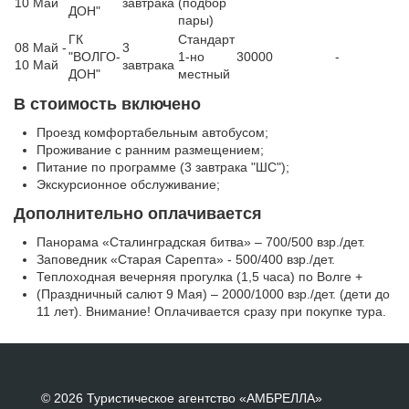
10 Май
завтрака
(подбор
ДОН"
пары)
ГК
Стандарт
08 Май -
3
"ВОЛГО-
1-но
30000
-
10 Май
завтрака
ДОН"
местный
В стоимость включено
Проезд комфортабельным автобусом;
Проживание с ранним размещением;
Питание по программе (3 завтрака "ШС");
Экскурсионное обслуживание;
Дополнительно оплачивается
Панорама «Сталинградская битва» – 700/500 взр./дет.
Заповедник «Старая Сарепта» - 500/400 взр./дет.
Теплоходная вечерняя прогулка (1,5 часа) по Волге +
(Праздничный салют 9 Мая) – 2000/1000 взр./дет. (дети до
11 лет). Внимание! Оплачивается сразу при покупке тура.
© 2026 Туристическое агентство «АМБРЕЛЛА»