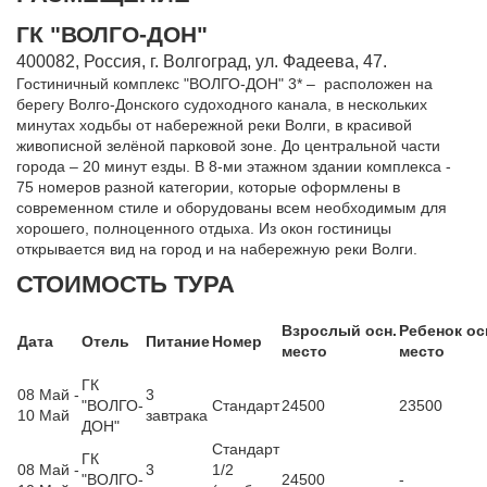
ГК "ВОЛГО-ДОН"
400082, Россия, г. Волгоград, ул. Фадеева, 47.
Гостиничный комплекс "ВОЛГО-ДОН" 3* – расположен на
берегу Волго-Донского судоходного канала, в нескольких
минутах ходьбы от набережной реки Волги, в красивой
живописной зелёной парковой зоне. До центральной части
города – 20 минут езды. В 8-ми этажном здании комплекса -
75 номеров разной категории, которые оформлены в
современном стиле и оборудованы всем необходимым для
хорошего, полноценного отдыха. Из окон гостиницы
открывается вид на город и на набережную реки Волги.
СТОИМОСТЬ ТУРА
Взрослый осн.
Ребенок ос
Дата
Отель
Питание
Номер
место
место
ГК
08 Май -
3
"ВОЛГО-
Стандарт
24500
23500
10 Май
завтрака
ДОН"
Стандарт
ГК
08 Май -
3
1/2
"ВОЛГО-
24500
-