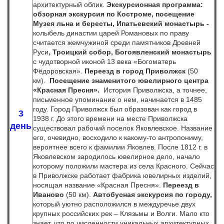
архитектурный облик.
Экскурсионная программа:
обзорная экскурсия по Костроме, посещение
Музея льна и бересты, Ипатьевский монастырь -
колыбель династии царей Романовых по праву
считается жемчужиной среди памятников Древней
Руси
, Троицкий собор, Богоявленский монастырь
с чудотворной иконой 13 века «Богоматерь
Фёдоровская».
Переезд в город Приволжск
(50
км).
Посещение знаменитого ювелирного центра
«Красная Пресня».
История Приволжска, а точнее,
письменное упоминание о нем, начинается в 1485
году. Город Приволжск был образован как город в
3
1938 г. До этого времени на месте Приволжска
день
существовал рабочий поселок Яковлевское. Название
его, очевидно, восходило к какому-то антропониму,
вероятнее всего к фамилии Яковлев. После 1812 г. в
Яковлевском зародилось ювелирное дело, начало
которому положили мастера из села Красного. Сейчас
в Приволжске работает фабрика ювелирных изделий,
носящая название «Красная Пресня».
Переезд в
Иваново
(50 км).
Автобусная экскурсия по городу,
который уютно расположился в междуречье двух
крупных российских рек – Клязьмы и Волги. Мало кто
знает,
что по численности уникальных архитектурных