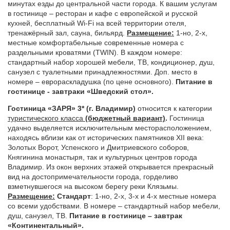
минутах езды до центральной части города. К вашим услугам
в гостинице – ресторан и кафе с европейской и русской
кухней, бесплатный Wi-Fi на всей территории отеля,
тренажёрный зал, сауна, бильярд.
Размещение:
1-но, 2-х,
местные комфортабельные современные номера с
раздельными кроватями (TWIN). В каждом номере:
стандартный набор хорошей мебели, ТВ, кондиционер, душ,
санузел с туалетными принадлежностями. Доп. место в
номере – еврораскладушка (по цене основного).
Питание в
гостинице - завтраки «Шведский стол».
Гостиница «ЗАРЯ» 3*
(г. Владимир)
относится к категории
туристического класса
(бюджетный вариант)
.
Гостиница
удачно выделяется исключительным месторасположением,
находясь вблизи как от исторических памятников XII века:
Золотых Ворот, Успенского и Дмитриевского соборов,
Княгинина монастыря, так и культурных центров города
Владимир. Из окон верхних этажей открывается прекрасный
вид на достопримечательности города, горделиво
взметнувшегося на высоком берегу реки Клязьмы.
Размещение:
Стандарт
: 1-но, 2-х, 3-х и 4-х местные номера
со всеми удобствами. В номере – стандартный набор мебели,
душ, санузел, ТВ.
Питание в гостинице – завтрак
«Континентальный».