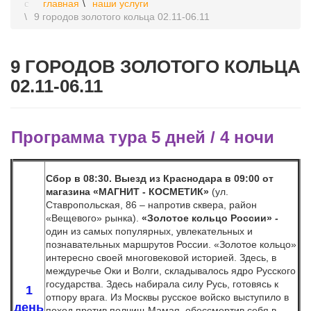
главная
наши услуги
9 городов золотого кольца 02.11-06.11
9 ГОРОДОВ ЗОЛОТОГО КОЛЬЦА
02.11-06.11
Программа тура 5 дней / 4 ночи
Сбор в 08:30. Выезд из Краснодара в 09:00 от
магазина «МАГНИТ - КОСМЕТИК»
(ул.
Ставропольская, 86 – напротив сквера, район
«Вещевого» рынка).
«Золотое кольцо России»
-
один из самых популярных, увлекательных и
познавательных маршрутов России. «Золотое кольцо»
интересно своей многовековой историей. Здесь, в
междуречье Оки и Волги, складывалось ядро Русского
государства. Здесь набирала силу Русь, готовясь к
1
отпору врага. Из Москвы русское войско выступило в
день
поход против полчищ Мамая, обессмертив себя в