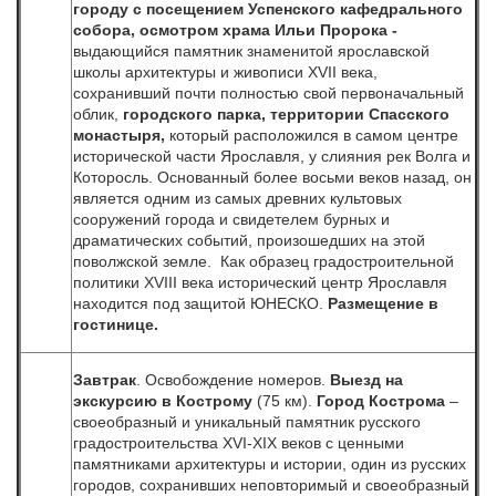
городу с посещением
Успенского кафедрального
собора, осмотром храма Ильи Пророка -
выдающийся памятник знаменитой ярославской
школы архитектуры и живописи XVII века,
сохранивший почти полностью свой первоначальный
облик,
городского парка, территории Спасского
монастыря,
который
расположился в самом центре
исторической части Ярославля, у слияния рек Волга и
Которосль. Основанный более восьми веков назад, он
является одним из самых древних культовых
сооружений города и свидетелем бурных и
драматических событий, произошедших на этой
поволжской земле. Как образец градостроительной
политики XVIII века исторический центр Ярославля
находится под защитой ЮНЕСКО.
Размещение в
гостинице
.
Завтрак
. Освобождение номеров.
Выезд на
экскурсию в Кострому
(75 км).
Город Кострома
–
своеобразный и уникальный памятник русского
градостроительства XVI-XIX веков с ценными
памятниками архитектуры и истории, один из русских
городов, сохранивших неповторимый и своеобразный