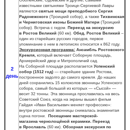
известными святынями Троице-Сергиевой Лавры
являются
святые мощи преподобного Сергия
Радонежского
(Троицкий собор), а также
Тихвинская
и Черниговская иконы Божией Матери
(Троицкий
собор). Встреча с гидом.
Переезд на экскурсию
в Ростов Великий
(60 км).
Обед. Ростов Великий
–
один из старейших русских городов, первое
упоминание о нем в летописях относится к 862 году.
Экскурсионная программа:
Ансамбль
Ростовского
Кремля,
который
включает Соборную площадь,
Архиерейский двор и Митрополичий сад.
На Соборной площади располагается
Успенский
2
собор (1512 год)
— старейшее здание Ростова,
день
построенное задолго до самого кремля. До наших
дней сохранились 15 колоколов звонницы Успенского
собора, самый большой из которых — «Сысой» —
весит 32 тонны. Эта звонница прославилась на весь
Советский Союз, когда на экраны вышел фильм
Гайдая «Иван Васильевич меняет профессию»:
внутри ростовской звонницы снималась знаменитая
сцена погони.
Посещение мастерской-
магазина чернолощёной керамики. Переезд
в
Ярославль
(60 км).
Обзорная экскурсия по