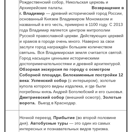
Рождественский собор, Никольская церковь и
Архиерейские палаты.
Возвращение в
г. Владимир
— древний исторический город России,
основанный Князем Владимиром Мономахом и
названный в его честь, примерно в 1100 году. С 2013
года Владимир является центром митрополии
Русской православной церкви. Действующих церквей
и храмов в городе очень много. Наверно за свои
заслуги город награждён большим количеством
святынь. Вся Владимирская земля считается святой.
Город насыщен ценными историческими
достопримечательностями и древней архитектурой.
Обзорная экскурсия по городу с осмотром
Соборной площади. Белокаменные постройки 12
века
:
Успенский собор
(с интерьером), золотые
купола которого видны издалека, и где были
погребены князь Андрей Боголюбский и его сыновья.
Дмитриевский собор
(внешний осмотр),
Золотые
ворота.
Выезд в Краснодар.
Ночной переезд.
Прибытие
(во второй половине
дня).
Автобусные туры
— это один из самых
интересных и познавательных видов туризма.