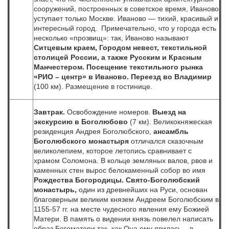
сооружений, построенных в советское время, Иваново
уступает только Москве.
Иваново — тихий, красивый и
интересный город. Примечательно, что у города есть
несколько «прозвищ»: так, Иваново называют
Ситцевым краем, Городом невест, текстильной
столицей России, а также Русским и Красным
Манчестером.
Посещение текстильного рынка
«РИО – центр» в Иваново.
Переезд во Владимир
(100 км). Размещение в гостинице.
Завтрак.
Освобождение номеров.
Выезд на
экскурсию в Боголюбово
(7 км). Великокняжеская
резиденция Андрея Боголюбского,
ансамбль
Боголюбского монастыря
отличался сказочным
великолепием, которое летопись сравнивает с
храмом Соломона. В кольце земляных валов, рвов и
каменных стен вырос белокаменный собор во имя
Рождества Богородицы.
Свято-Боголюбский
монастырь,
один из древнейших на Руси, основан
благоверным великим князем Андреем Боголюбским в
1155-57 гг. на месте чудесного явления ему Божией
Матери. В память о видении князь повелел написать
образ Богоматери так, как Она ему явилась – в