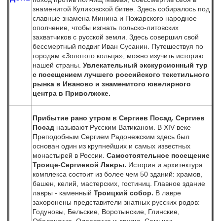
знаменитой Куликовской битве. Здесь собиралось под
славные знамена Минина и Пожарского народное
ополчение, чтобы изгнать польско-литовских
захватчиков с русской земли. Здесь совершил свой
бессмертный подвиг Иван Сусанин. Путешествуя по
городам «Золотого кольца», можно изучить историю
нашей страны.
Увлекательный экскурсионный тур
с посещением лучшего российского текстильного
рынка в Иваново и знаменитого ювелирного
центра в Приволжске.
Прибытие рано утром
в Сергиев Посад.
Сергиев
Посад
называют Русским Ватиканом. В XIV веке
Преподобным Сергием Радонежским здесь был
основан один из крупнейших и самых известных
монастырей в России.
Самостоятельное посещение
Троице-Сергиевой Лавры.
История и архитектура
комплекса состоит из более чем 50 зданий: храмов,
башен, келий, мастерских, гостиниц. Главное здание
лавры - каменный
Троицкий собор.
В лавре
захоронены представители знатных русских родов:
Годуновы, Бельские, Воротынские, Глинские,
Оболенские, Одоевские и другие
.
Самыми