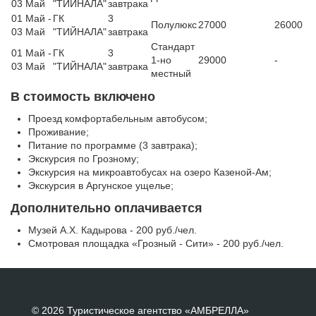
03 Май
"ТИЙНАЛА"
завтрака
01 Май -
ГК
3
Полулюкс
27000
26000
03 Май
"ТИЙНАЛА"
завтрака
Стандарт
01 Май -
ГК
3
1-но
29000
-
03 Май
"ТИЙНАЛА"
завтрака
местный
В стоимость включено
Проезд комфортабельным автобусом;
Проживание;
Питание по программе (3 завтрака);
Экскурсия по Грозному;
Экскурсия на микроавтобусах на озеро Казеной-Ам;
Экскурсия в Аргунское ущелье;
Дополнительно оплачивается
Музей А.Х. Кадырова - 200 руб./чел.
Смотровая площадка «Грозный - Сити» - 200 руб./чел.
© 2026 Туристическое агентство «АМБРЕЛЛА»