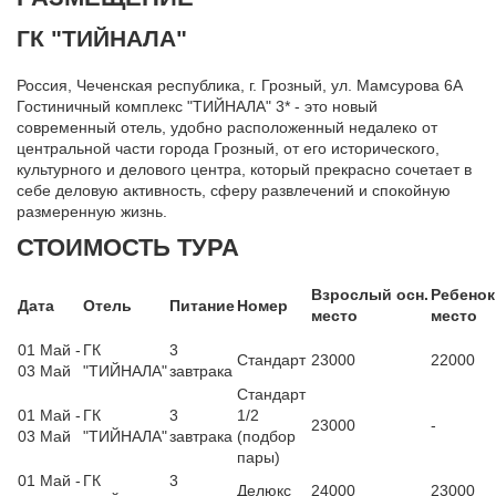
ГК "ТИЙНАЛА"
Россия, Чеченская республика, г. Грозный, ул. Мамсурова 6А
Гостиничный комплекс "ТИЙНАЛА" 3* - это новый
современный отель, удобно расположенный недалеко от
центральной части города Грозный, от его исторического,
культурного и делового центра, который прекрасно сочетает в
себе деловую активность, сферу развлечений и спокойную
размеренную жизнь.
СТОИМОСТЬ ТУРА
Взрослый осн.
Ребенок
Дата
Отель
Питание
Номер
место
место
01 Май -
ГК
3
Стандарт
23000
22000
03 Май
"ТИЙНАЛА"
завтрака
Стандарт
01 Май -
ГК
3
1/2
23000
-
03 Май
"ТИЙНАЛА"
завтрака
(подбор
пары)
01 Май -
ГК
3
Делюкс
24000
23000