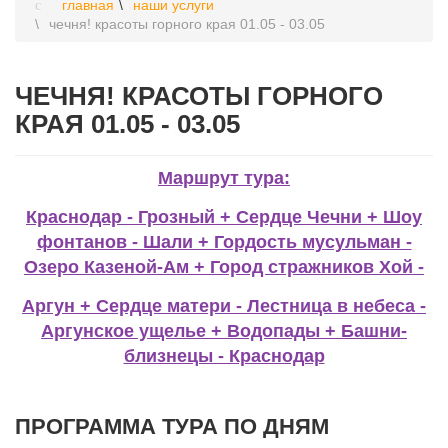
главная
наши услуги
чечня! красоты горного края 01.05 - 03.05
ЧЕЧНЯ! КРАСОТЫ ГОРНОГО
КРАЯ 01.05 - 03.05
Маршрут тура:
Краснодар - Грозный + Сердце Чечни + Шоу
фонтанов - Шали + Гордость мусульман -
Озеро Казеной-Ам + Город стражников Хой -
Аргун + Сердце матери - Лестница в небеса -
Аргунское ущелье + Водопады + Башни-
близнецы - Краснодар
ПРОГРАММА ТУРА ПО ДНЯМ