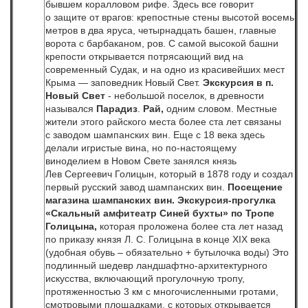
бывшем коралловом рифе. Здесь все говорит
о защите от врагов: крепостные стены высотой восемь
метров в два яруса, четырнадцать башен, главные
ворота с барбаканом, ров. С самой высокой башни
крепости открывается потрясающий вид на
современный Судак, и на одно из красивейших мест
Крыма — заповедник Новый Свет.
Экскурсия в п.
Новый Свет
- небольшой поселок, в древности
назывался
Парадиз
.
Рай,
одним словом. Местные
жители этого райского места более ста лет связаны
с заводом шампанских вин. Еще с 18 века здесь
делали игристые вина, но по-настоящему
виноделием в Новом Свете занялся князь
Лев Сергеевич Голицын, который в 1878 году и создал
первый русский завод шампанских вин.
Посещение
магазина шампанских вин. Экскурсия-прогулка
«Скальный амфитеатр Синей бухты»
по
Тропе
Голицына,
которая
проложена более ста лет назад
по приказу князя Л. С. Голицына в конце ХIХ века
(удобная обувь – обязательно + бутылочка воды) Это
подлинный шедевр ландшафтно-архитектурного
искусства, включающий прогулочную тропу,
протяженностью 3 км с многочисленными гротами,
смотровыми площадками, с которых открывается