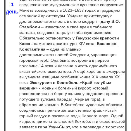
1
средневековое мусульманское культовое сооружение.
Мечеть возводилась в 1623–1637 годах в традициях
день
османской архитектуры. Увидите архитектурную
достопримечательность в стиле модерн -
д
ачу В.О.
Стамболи
– известного в своё время табачного
магната, создавшего целую табачную империю.
Обязательно остановитесь у
Генуэзской крепости
Кафа -
памятник архитектуры XIV века.
Башня св.
Константина
– одна из главных
достопримечательностей Феодосии, украшающая
городской герб. Она была построена в первой
половине 14 века и названа в честь одноимённого
византийского императора. А ещё ходе авто экскурсии
вы увидите изящные особняки конца XIX начала XX
века.
Экскурсия в Коктебель
«Край голубых
вершин»
- модный богемный курорт, который
расположился на берегу залива у подножия древнего
потухшего вулкана Карадаг (Чёрная гора), в
обрамлении холмов. В Коктебеле чудесным образом
соединились пряные запахи степных трав, чистый
горный воздух и ласковые воды Черного моря. Одной
из достопримечательностей Коктебеля и окрестностей
является
гора
Узун-Сырт,
что в переводе с тюркского