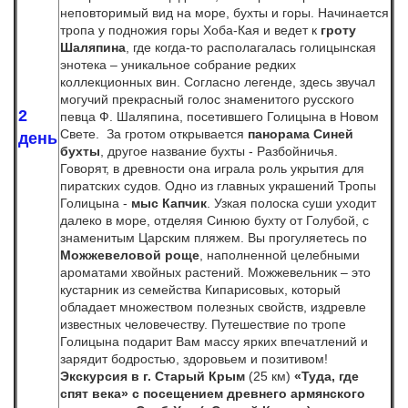
неповторимый вид на море, бухты и горы. Начинается
тропа у подножия горы Хоба-Кая и ведет к
гроту
Шаляпина
, где когда-то располагалась голицынская
энотека – уникальное собрание редких
коллекционных вин. Согласно легенде, здесь звучал
могучий прекрасный голос знаменитого русского
2
певца Ф. Шаляпина, посетившего Голицына в Новом
Свете. За гротом открывается
панорама Синей
день
бухты
, другое название бухты - Разбойничья.
Говорят, в древности она играла роль укрытия для
пиратских судов. Одно из главных украшений Тропы
Голицына -
мыс Капчик
. Узкая полоска суши уходит
далеко в море, отделяя Синюю бухту от Голубой, с
знаменитым Царским пляжем. Вы прогуляетесь по
Можжевеловой роще
, наполненной целебными
ароматами хвойных растений. Можжевельник – это
кустарник из семейства Кипарисовых, который
обладает множеством полезных свойств, издревле
известных человечеству. Путешествие по тропе
Голицына подарит Вам массу ярких впечатлений и
зарядит бодростью, здоровьем и позитивом!
Экскурсия в г. Старый Крым
(25 км)
«Туда, где
спят века»
с посещением древнего армянского