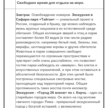
Свободное время для отдыха на море.
Завтрак
. Освобождение номеров.
Экскурсия в
Сафари-парк «Тайган»
— уникальный проект в
России, созданный в Крыму, где можно наблюдать
жизнь крупных хищников в их естественной среде
обитания. Общая коллекция зверей и птиц в парке
составляет более 83 видов (в том числе редкие
разновидности, например белый лев), бизоны, яки,
жирафы, шотландские коровы и другие обитатели.
Животные в парке совершенно свободно
перемещаются по огромным пространствам и
чувствуют себя очень расслаблено, что позволяет
гостям парка наблюдать их «вживую», без клеток и
искусственных ограничений, и при этом оставаться в
абсолютной безопасности. Для этих целей были
построены специальные смотровые мостки,
проходящие над территорией парка. Общая
протяженность таких мостов почти километр.
Экскурсия -
«Город 26 веков»
по г. Керчь
-
один из
старейших городов мира. Он всего на год моложе
«вечного города» Рима
- прекрасный экскурсионный
город с богатой историей, с великолепно