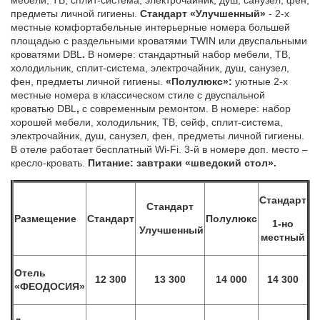
предметы личной гигиены.
Стандарт «Улучшенный»
- 2-х
местные комфортабельные интерьерные номера большей
площадью с раздельными кроватями TWIN или двуспальными
кроватями DBL
.
В номере: стандартный набор мебели, ТВ,
холодильник, сплит-система, электрочайник, душ, санузел,
фен, предметы личной гигиены.
«Полулюкс»:
уютные 2-х
местные номера в классическом стиле с двуспальной
кроватью DBL
,
с современным ремонтом. В номере: набор
хорошей мебели, холодильник, ТВ, сейф, сплит-система,
электрочайник, душ, санузел, фен, предметы личной гигиены.
В отеле работает бесплатный Wi-Fi. 3-й в номере доп. место –
кресло-кровать.
Питание: завтраки «шведский стол».
Стандарт
Стандарт
Размещение
Стандарт
Полулюкс
1-но
Улучшенный
местный
Отель
12 300
13 300
14 000
14 300
«ФЕОДОСИЯ»