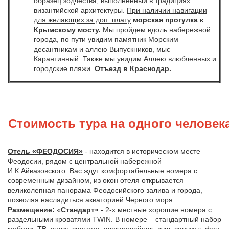
образец зодчества, выполненный в традициях
византийской архитектуры.
При наличии навигации
д
ля желающих за доп. плату
морская прогулка к
Крымскому мосту.
Мы пройдем вдоль набережной
города, по пути увидим памятник Морским
десантникам и аллею Выпускников, мыс
Карантинный. Также мы увидим Аллею влюбленных и
городские пляжи.
Отъезд в Краснодар.
Стоимость тура на одного человека
Отель «ФЕОДОСИЯ»
- находится в историческом месте
Феодосии, рядом с центральной набережной
И.К.Айвазовского. Вас ждут комфортабельные номера с
современным дизайном, из окон отеля открывается
великолепная панорама Феодосийского залива и города,
позволяя насладиться акваторией Черного моря.
Размещение:
«
Стандарт» -
2-х местные хорошие номера с
раздельными кроватями TWIN. В номере – стандартный набор
мебели, ТВ, сплит-система, электрочайник, душ, санузел, фен,