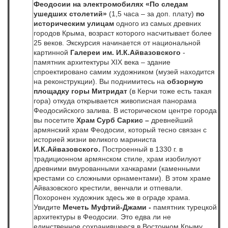
Феодосии на электромобилях
«По следам
ушедших столетий»
(1,5 часа – за доп. плату)
по
историческим улицам
одного из самых древних
городов Крыма, возраст которого насчитывает более
25 веков. Экскурсия начинается от национальной
картинной
Галереи им. И.К.Айвазовского
-
памятник архитектуры ХIХ века – здание
спроектировано самим художником (музей находится
на реконструкции). Вы поднимитесь на
обзорную
площадку горы Митридат
(в Керчи тоже есть такая
гора) откуда открывается живописная панорама
Феодосийского залива. В историческом центре города
вы посетите
Храм Сурб Саркис –
древнейший
армянский храм Феодосии, который тесно связан с
историей жизни великого мариниста
И.К.Айвазовского.
Построенный в 1330 г. в
традиционном армянском стиле, храм изобилуют
древними вмурованными хачкарами (каменными
крестами со сложными орнаментами). В этом храме
Айвазовского крестили, венчали и отпевали.
Похоронен художник здесь же в ограде храма.
Увидите
Мечеть Муфтий-Джами -
памятник турецкой
архитектуры в Феодосии. Это едва ли не
единственное сохранившееся в Восточном Крыму