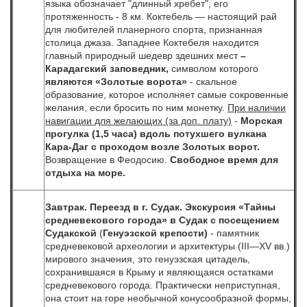
языка обозначает "длинный хребет", его
протяженность - 8 км. Коктебель — настоящий рай
для любителей планерного спорта, признанная
столица джаза. Западнее Коктебеля находится
главный природный шедевр здешних мест
–
Карадагский заповедник,
символом которого
являются «Золотые ворота»
- скальное
образование, которое исполняет самые сокровенные
желания, если бросить по ним монетку.
При наличии
навигации для желающих (за доп. плату)
-
Морская
прогулка (1,5 часа) вдоль потухшего вулкана
Кара-Даг с проходом возле Золотых ворот.
Возвращение в Феодосию.
Свободное время для
отдыха на море.
Завтрак. Переезд в г. Судак.
Экскурсия
«Тайны
средневекового города»
в Судак с посещением
Судакской
(
Генуэзской крепости)
- памятник
средневековой археологии и архитектуры (III—XV вв.)
мирового значения, это генуэзская цитадель,
сохранившаяся в Крыму и являющаяся остатками
средневекового города. Практически неприступная,
она стоит на горе необычной конусообразной формы,