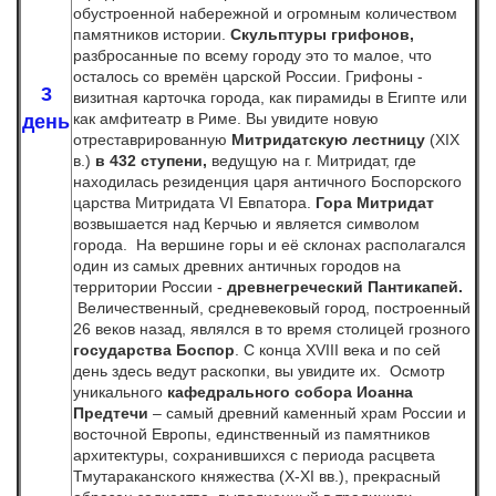
обустроенной набережной и огромным количеством
памятников истории.
Скульптуры грифонов,
разбросанные по всему городу это то малое, что
осталось со времён царской России. Грифоны -
3
визитная карточка города, как пирамиды в Египте или
как амфитеатр в Риме. Вы увидите новую
день
отреставрированную
Митридатскую лестницу
(XIX
в.)
в 432 ступени,
ведущую на г. Митридат, где
находилась резиденция царя античного Боспорского
царства Митридата VI Евпатора.
Гора Митридат
возвышается над Керчью и является символом
города.
На вершине горы и её склонах располагался
один из самых древних античных городов на
территории России -
древнегреческий Пантикапей.
Величественный, средневековый город, построенный
26 веков назад, являлся в то время столицей грозного
государства Боспор
. С конца XVIII века и по сей
день здесь ведут раскопки, вы увидите их. Осмотр
уникального
кафедрального собора Иоанна
Предтечи
– самый древний каменный храм России и
восточной Европы, единственный из памятников
архитектуры, сохранившихся с периода расцвета
Тмутараканского княжества (X-XI вв.), прекрасный