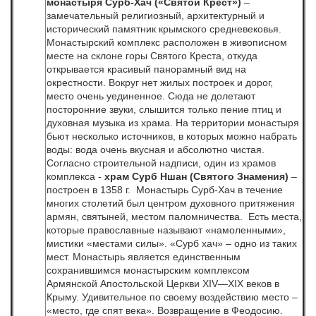
монастыря Сурб-Хач («Святой Крест»)
–
замечательный религиозный, архитектурный и
исторический памятник крымского средневековья.
Монастырский комплекс расположен в живописном
месте на склоне горы Святого Креста, откуда
открывается красивый панорамный вид на
окрестности. Вокруг нет жилых построек и дорог,
место очень уединенное. Сюда не долетают
посторонние звуки, слышится только пение птиц и
духовная музыка из храма. На территории монастыря
бьют несколько источников, в которых можно набрать
воды: вода очень вкусная и абсолютно чистая.
Согласно строительной надписи, один из храмов
комплекса -
храм Сурб Ншан (Святого Знамения)
–
построен в 1358 г. Монастырь Сурб-Хач в течение
многих столетий был центром духовного притяжения
армян, святыней, местом паломничества. Есть места,
которые православные называют «намоленными»,
мистики «местами силы». «Сурб хач» – одно из таких
мест. Монастырь является единственным
сохранившимся монастырским комплексом
Армянской Апостольской Церкви XIV—XIX веков в
Крыму. Удивительное по своему воздействию место –
«место, где спят века». Возвращение в Феодосию.